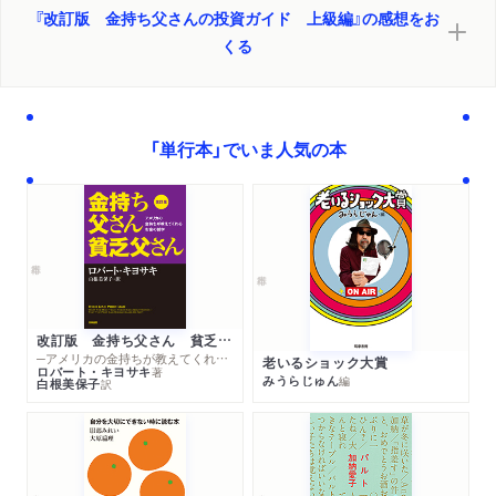
『改訂版 金持ち父さんの投資ガイド 上級編』の感想をお
くる
「単行本」でいま人気の本
改訂版 金持ち父さん 貧乏父さん
─アメリカの金持ちが教えてくれるお金の哲学
老いるショック大賞
ロバート・キヨサキ
著
みうらじゅん
編
白根美保子
訳