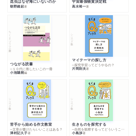
昆虫はなぜ海にいないのか
宇宙最強物質決定戦
朝野維起
高水裕一
著
著
ちくまプリマー新書
シリーズ・全集
マイテーマの探し方
つながる読書
─探究学習ってどうやるの？
片岡則夫
著
─１０代に推したいこの一冊
小池陽慈
編
シリーズ・全集
シリーズ・全集
苦手から始める作文教室
生きものを探究する
─文章が書けたらいいことはある？
─自然を観察するってどういうこと？
津村記久子
小島渉
著
著