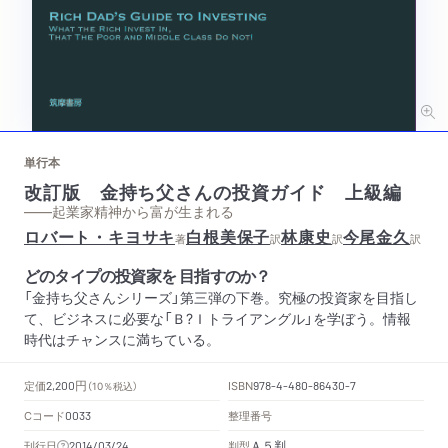
単行本
改訂版 金持ち父さんの投資ガイド 上級編
——起業家精神から富が生まれる
ロバート・キヨサキ
白根美保子
林康史
今尾金久
著
訳
訳
訳
どのタイプの投資家を 目指すのか？
「金持ち父さんシリーズ」第三弾の下巻。究極の投資家を目指し
て、ビジネスに必要な「Ｂ?Ｉトライアングル」を学ぼう。情報
時代はチャンスに満ちている。
円
定価
ISBN
2,200
（10％税込）
978-4-480-86430-7
Cコード
整理番号
0033
Ａ５判
刊行日
判型
2014/03/24