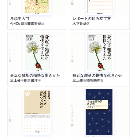
考現学入門
レポートの組み立て方
今和次郎
藤森照信
木下是雄
著
編
著
ちくま文庫
ちくま文庫
身近な雑草の愉快な生きかた
身近な雑草の愉快な生きかた
三上修
稲垣栄洋
三上修
稲垣栄洋
著
著
著
著
ちくまプリマー新書
ちくま新書