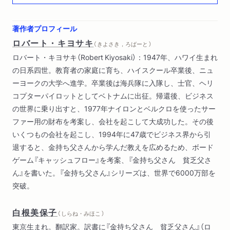
第５ステージ 富を還元する（「お返し」をする用意はできてい
るか？）
著作者プロフィール
ロバート・キヨサキ
（ きよさき，ろばーと ）
ロバート・キヨサキ（Robert Kiyosaki）：1947年、ハワイ生まれ
の日系四世。教育者の家庭に育ち、ハイスクール卒業後、ニュ
ーヨークの大学へ進学。卒業後は海兵隊に入隊し、士官、ヘリ
コプターパイロットとしてベトナムに出征。帰還後、ビジネス
の世界に乗り出すと、1977年ナイロンとベルクロを使ったサー
ファー用の財布を考案し、会社を起こして大成功した。その後
いくつもの会社を起こし、1994年に47歳でビジネス界から引
退すると、金持ち父さんから学んだ教えを広めるため、ボード
ゲーム『キャッシュフロー』を考案、『金持ち父さん 貧乏父さ
ん』を書いた。『金持ち父さん』シリーズは、世界で6000万部を
突破。
白根美保子
（ しらね・みほこ ）
東京生まれ。翻訳家。訳書に『金持ち父さん 貧乏父さん』（ロ