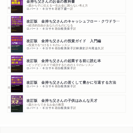
金持ち父さんのお金の教科書
─親から子に伝える一生お金に困らない考え方
ロバート・キヨサキ
著
岩下慶一
訳
改訂版 金持ち父さんのキャッシュフロー・クワドラント
─経済的自由があなたのものになる
ロバート・キヨサキ
著
白根美保子
訳
改訂版 金持ち父さんの投資ガイド 入門編
─投資力をつける１６のレッスン
ロバート・キヨサキ
著
白根美保子
訳
林康史
訳
今尾金久
訳
改訂版 金持ち父さんの起業する前に読む本
─ビッグビジネスで成功するための１０のレッスン
ロバート・キヨサキ
著
白根美保子
訳
改訂版 金持ち父さんの若くして豊かに引退する方法
ロバート・キヨサキ
著
白根美保子
訳
改訂版 金持ち父さんの子供はみんな天才
─親だからできるお金の教育
ロバート・キヨサキ
著
白根美保子
訳