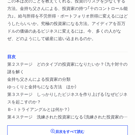
この本は次のことを教えてくれる。投資のリスクを少なくする
方法。金持ち父さんによる、投資家の持つ「十のコントロール能
力」。給与所得を不労所得・ポートフォリオ所得に変えるにはど
うしたらいいか。究極の投資家になる方法。アイディアを百万
ドルの価値のあるビジネスに変えるには。今、多くの人がな
ぜ、どのようにして破産に追い込まれるのか。
目次
第２ステージ どのタイプの投資家になりたいか？（九十対十の
謎を解く
金持ち父さんによる投資家の分類
ゆっくりと金持ちになる方法 ほか）
第３ステージ しっかりしたビジネスを作り上げる（なぜビジネ
スを起こすのか？
Ｂ‐Ｉトライアングルとは何か？）
第４ステージ 洗練された投資家になる（洗練された投資家の考
え方
目次をすべて読む
投資を分析する ほか）