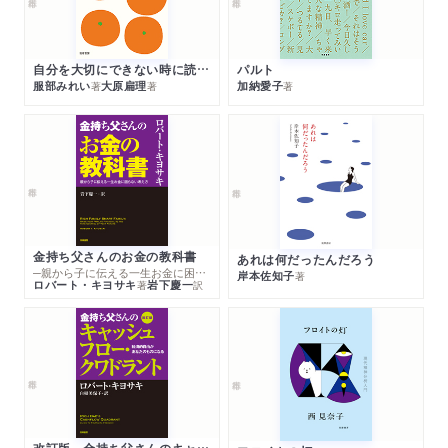
自分を大切にできない時に読む本
パルト
服部みれい
大原扁理
加納愛子
著
著
著
金持ち父さんのお金の教科書
あれは何だったんだろう
─親から子に伝える一生お金に困らない考え方
岸本佐知子
著
ロバート・キヨサキ
岩下慶一
著
訳