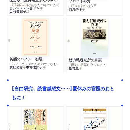
改訂版 金持ち父さんのキャッシュフロー・クワドラント
フロイトの灯
─経済的自由があなたのものになる
─現代精神分析入門
ロバート・キヨサキ
著
西見奈子
著
白根美保子
訳
英語のハノン 初級
総力戦研究所の真実
─スピーキングのためのやりなおし英文法スーパードリル
─歴史の法廷に立つＮＨＫ
横山雅彦
中村佐知子
著
著
飯村豊
著
【自由研究、読書感想文……】夏休みの宿題のおと
もに！
ちくま文庫
ちくま学芸文庫