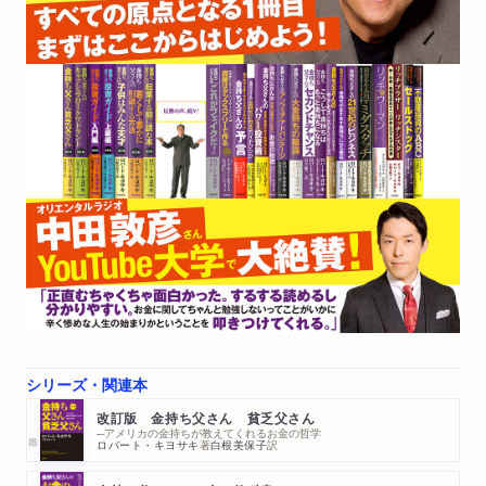
シリーズ・関連本
改訂版 金持ち父さん 貧乏父さん
─アメリカの金持ちが教えてくれるお金の哲学
ロバート・キヨサキ
著
白根美保子
訳