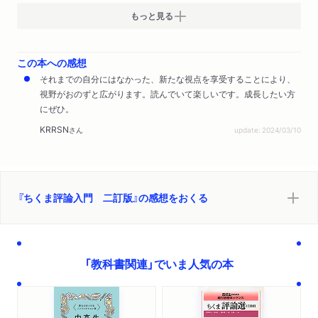
第六章芸術の創造力……形づくる言葉
もっと見る
椹木野衣「感性は磨けるか」 永井均「マンガの哲学」加藤周一
「日本文化の部分と全体」
この本への感想
第七章ことば、この人間的なもの……ことばの言葉
それまでの自分にはなかった、新たな視点を享受することにより、
内田樹「他者の言葉」多和田葉子「国境を越えることば」野矢茂樹
視野がおのずと広がります。読んでいて楽しいです。成長したい方
「動物の言葉・人間の言葉」
にぜひ。
第八章問いとしての現代……考える言葉
KRRSN
さん
update: 2024/03/10
上野千鶴子「生き延びるための思想」藤田省三「現代文明へのレ
クイエム 松に聞け」市村弘正「失明の時代」
第九章明日の世界を構想する……みちびく言葉
山竹伸二「空虚な承認ゲーム」丸山眞男「現代における人間と政
『ちくま評論入門 二訂版』の感想をおくる
治」見田宗介「現代社会はどこに向かうか」
「教科書関連」でいま人気の本