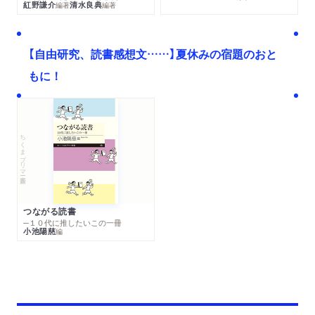
紅野謙介
清水良典
編著
編著
【自由研究、読書感想文……】夏休みの宿題のおと
もに！
ちくまプリマー新書
つながる読書
─１０代に推したいこの一冊
小池陽慈
編