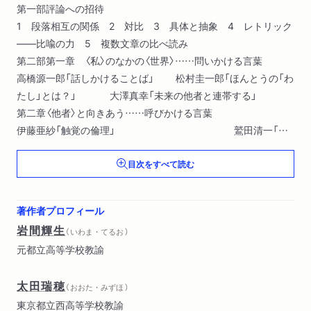
第一部評論への招待
1 段落相互の関係 2 対比 3 具体と抽象 4 レトリック
――比喩の力 5 複数文章の比べ読み
第二部第一章 〈私〉のなかの〈世界〉……問いかける言葉
高橋源一郎「話しかけることば」 松村圭一郎「ほんとうの「わ
たし」とは？」 大澤真幸「未来の他者と連帯する」
第二章〈他者〉と向きあう……呼びかける言葉
伊藤亜紗「触覚の倫理」 鷲田清一「つ
ながりとぬくもり」 芹沢俊介「イノセンス」
目次をすべて読む
第三章 ＡＩと人間……究める言葉
福岡伸一「ふたつの誤り」松田雄馬「人工知能は椅子に座る
か」 下條信輔「視線のカスケード」
著作者プロフィール
第四章都市という現象……ひろがる言葉
岩間輝生
（ いわま・てるお ）
中沢新一「東京タワー」 松岡慧祐「グーグルマップの世
元都立高等学校教諭
界」 若林幹夫「「誰か」の欲望を模倣する」
第五章〈世界〉のなかの〈私〉……関わる言葉
太田瑞穂
ブレイディみかこ「現実に?みつかれながら」 近内悠太「交換
（ おおた・みずほ ）
と贈与」 萱野稔人「国家権力とはなにか」
東京都立西高等学校教諭