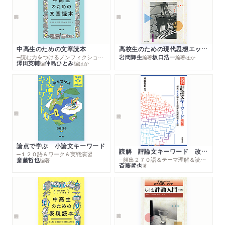
中高生のための文章読本
高校生のための現代思想エッセンス ちくま評論選 三訂版
─読む力をつけるノンフィクション選
岩間輝生
坂口浩一
編著
編著
ほか
澤田英輔
仲島ひとみ
編
編
ほか
論点で学ぶ 小論文キーワード
読解 評論文キーワード 改訂版
─１２０語＆ワーク＆実戦演習
─頻出２７０語＆テーマ理解＆読解演習５４題
斎藤哲也
編著
斎藤哲也
著