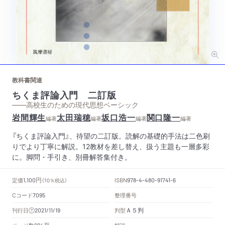
教科書関連
ちくま評論入門 二訂版
——高校生のための現代思想ベーシック
岩間輝生
太田瑞穂
坂口浩一
関口隆一
編著
編著
編著
編著
『ちくま評論入門』、待望の二訂版。読解の基礎的手法は二色刷
りでより丁寧に解説。12教材を差し替え、扱う主題も一層多彩
に。脚問・手引き、別冊解答集付き。
円
定価
ISBN
1,100
（10％税込）
978-4-480-91741-6
Cコード
整理番号
7095
Ａ５判
刊行日
判型
2021/11/19