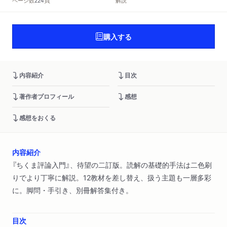
頁
ページ数
解説
224
購入する
内容紹介
目次
著作者プロフィール
感想
感想をおくる
内容紹介
『ちくま評論入門』、待望の二訂版。読解の基礎的手法は二色刷
りでより丁寧に解説。12教材を差し替え、扱う主題も一層多彩
に。脚問・手引き、別冊解答集付き。
目次