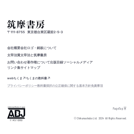
〒111-8755
東京都台東区蔵前2-5-3
会社概要
会社ロゴ・銘板について
太宰治賞
太宰治と筑摩書房
お問い合わせ
著作権について
出版目録
ソーシャルメディア
リンク集
サイトマップ
webちくま
ちくまの教科書
プライバシーポリシー
教科書採択の公正確保に関する基本方針
免責事項
PageTop
© Chikumashobo Ltd.
2024
All Rights Reserved.