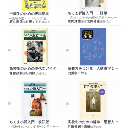
ちくま評論入門 二訂版
中高生のための表現読本
─高校生のための現代思想ベーシック
─語感を磨くレトリック選
岩間輝生
太田瑞穂
編著
編著
ほか
石丸恵彦
向坂くじら
編
編
ほか
高校生のための現代文ガイダンス ちくま評論文の読み方 改訂版
語彙力をつける 入試漢字２６００
塚原政和
松田顕子
円満字二郎
編
編
ほか
著
ちくま小説入門 改訂版
高校生のための哲学・思想入門 哲学の名著セレクション
─高校生のための近現代文学ベーシック
竹田青嗣
西研
著
編著
ほか