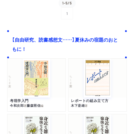
1-5/5
1
次へ
【自由研究、読書感想文……】夏休みの宿題のおと
もに！
ちくま文庫
ちくま学芸文庫
考現学入門
レポートの組み立て方
今和次郎
藤森照信
木下是雄
著
編
著
ちくま文庫
ちくま文庫