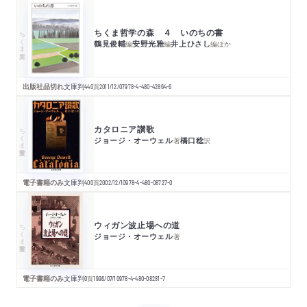
ちくま哲学の森 ４ いのちの書
ちくま文庫
鶴見俊輔
安野光雅
井上ひさし
編
編
編
ほか
出版社品切れ
文庫判
440
頁
2011/12/07
978-4-480-42864-6
カタロニア讃歌
ちくま学芸文庫
ジョージ・オーウェル
橋口稔
著
訳
電子書籍のみ
文庫判
400
頁
2002/12/10
978-4-480-08727-0
ウィガン波止場への道
ちくま学芸文庫
ジョージ・オーウェル
著
電子書籍のみ
文庫判
0
頁
1996/07/10
978-4-480-08281-7