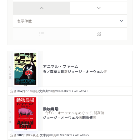
アニマル・ファーム
ちくま文庫
石ノ森章太郎
ジョージ・オーウェル
著
著
定価:
814
円
（10％税込）
文庫判
288
頁
2018/11/08
978-4-480-43559-0
動物農場
ちくま文庫
─付「Ｇ・オーウェルをめぐって」開高健
ジョージ・オーウェル
開高健
著
訳
定価:
902
円
（10％税込）
文庫判
288
頁
2013/09/10
978-4-480-43103-5