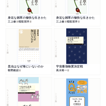
身近な雑草の愉快な生きかた
身近な雑草の愉快な生きかた
三上修
稲垣栄洋
三上修
稲垣栄洋
著
著
著
著
ちくまプリマー新書
ちくま新書
昆虫はなぜ海にいないのか
宇宙最強物質決定戦
朝野維起
高水裕一
著
著
ちくまプリマー新書
シリーズ・全集