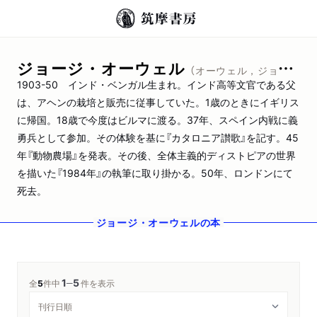
ジョージ・オーウェル
（オーウェル，ジョージ）
1903-50 インド・ベンガル生まれ。インド高等文官である父
は、アヘンの栽培と販売に従事していた。1歳のときにイギリス
に帰国。18歳で今度はビルマに渡る。37年、スペイン内戦に義
勇兵として参加。その体験を基に『カタロニア讃歌』を記す。45
年『動物農場』を発表。その後、全体主義的ディストピアの世界
を描いた『1984年』の執筆に取り掛かる。50年、ロンドンにて
死去。
ジョージ・オーウェル
の本
1
5
─
全
5
件中
件を表示