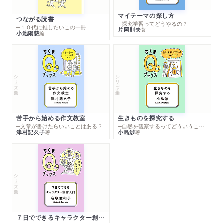
マイテーマの探し方
つながる読書
─探究学習ってどうやるの？
─１０代に推したいこの一冊
片岡則夫
著
小池陽慈
編
シリーズ・全集
シリーズ・全集
苦手から始める作文教室
生きものを探究する
─文章が書けたらいいことはある？
─自然を観察するってどういうこと？
津村記久子
小島渉
著
著
シリーズ・全集
７日でできるキャラクター創作入門