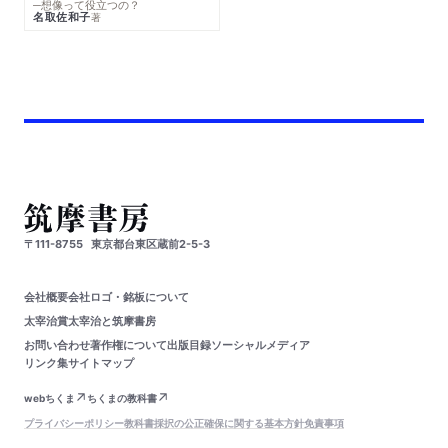
─想像って役立つの？
名取佐和子
著
〒111-8755
東京都台東区蔵前2-5-3
会社概要
会社ロゴ・銘板について
太宰治賞
太宰治と筑摩書房
お問い合わせ
著作権について
出版目録
ソーシャルメディア
リンク集
サイトマップ
webちくま
ちくまの教科書
プライバシーポリシー
教科書採択の公正確保に関する基本方針
免責事項