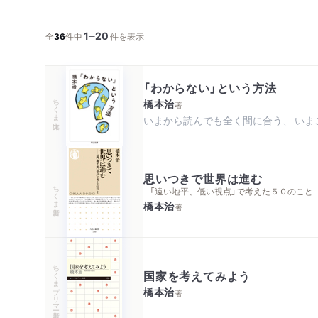
1
20
─
全
36
件中
件を表示
「わからない」という方法
ちくま文庫
橋本治
著
いまから読んでも全く間に合う、 いま
思いつきで世界は進む
ちくま新書
─「遠い地平、低い視点」で考えた５０のこと
橋本治
著
ちくまプリマー新書
国家を考えてみよう
橋本治
著