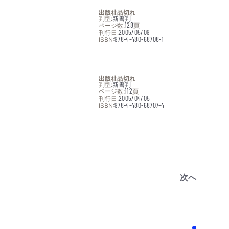
出版社品切れ
判型:
新書判
ページ数:
128
頁
刊行日:
2005/05/09
ISBN:
978-4-480-68708-1
出版社品切れ
判型:
新書判
ページ数:
112
頁
刊行日:
2005/04/05
ISBN:
978-4-480-68707-4
次へ