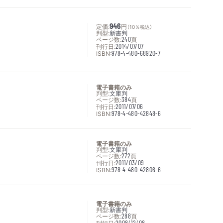
定価:
946
円
（10％税込）
判型:
新書判
ページ数:
240
頁
刊行日:
2014/07/07
ISBN:
978-4-480-68920-7
電子書籍のみ
判型:
文庫判
ページ数:
384
頁
刊行日:
2011/07/06
ISBN:
978-4-480-42848-6
電子書籍のみ
判型:
文庫判
ページ数:
272
頁
刊行日:
2011/03/09
ISBN:
978-4-480-42806-6
電子書籍のみ
判型:
新書判
ページ数:
288
頁
2008/12/08