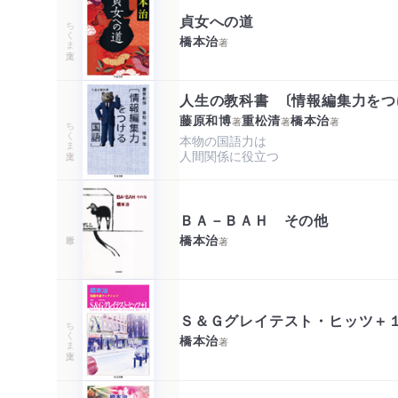
貞女への道
ちくま文庫
橋本治
著
人生の教科書 〔情報編集力をつ
藤原和博
重松清
橋本治
著
著
著
ちくま文庫
本物の国語力は

人間関係に役立つ
ＢＡ－ＢＡＨ その他
橋本治
著
Ｓ＆Ｇグレイテスト・ヒッツ＋
ちくま文庫
橋本治
著