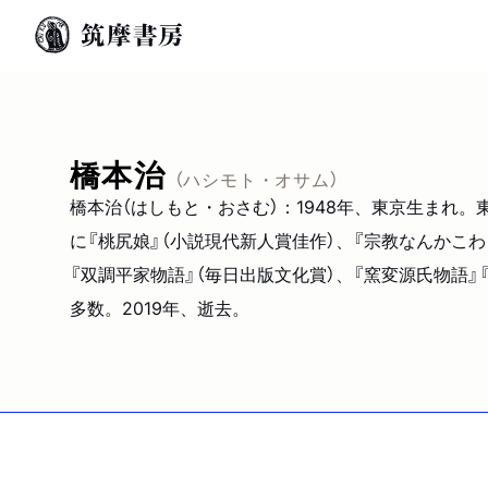
橋本治
（ハシモト・オサム）
橋本治（はしもと・おさむ）：1948年、東京生ま
に『桃尻娘』（小説現代新人賞佳作）、『宗教なんかこわ
『双調平家物語』（毎日出版文化賞）、『窯変源氏物語』
多数。2019年、逝去。