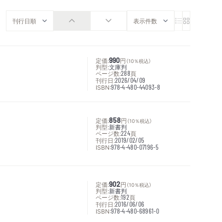
定価:
990
円
（10％税込）
判型:
文庫判
ページ数:
288
頁
刊行日:
2026/04/09
ISBN:
978-4-480-44093-8
定価:
858
円
（10％税込）
判型:
新書判
ページ数:
224
頁
刊行日:
2019/02/05
ISBN:
978-4-480-07196-5
定価:
902
円
（10％税込）
判型:
新書判
ページ数:
192
頁
刊行日:
2016/06/06
ISBN:
978-4-480-68961-0