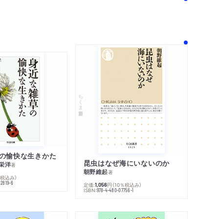
！
ちくま新書
の愉快な生きかた
昆虫はなぜ海にいないのか
栄洋
著
朝野維起
著
％税込み）
42819-6
定価:
円
（10％税込み）
1,056
ISBN:
978-4-480-07756-1