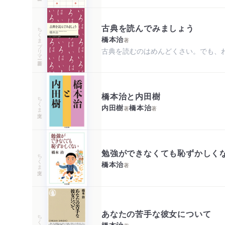
古典を読んでみましょう
ちくまプリマー新書
橋本治
著
古典を読むのはめんどくさい。でも、わ
橋本治と内田樹
ちくま文庫
内田樹
橋本治
著
著
勉強ができなくても恥ずかしく
ちくま文庫
橋本治
著
あなたの苦手な彼女について
ちくま新書