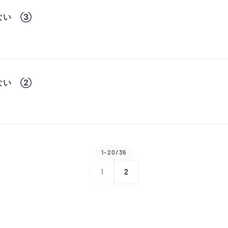
ない ③
ない ②
1-20/36
1
2