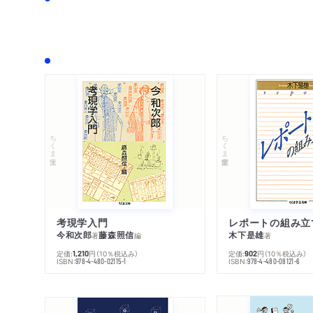
ちくま文庫
ちくま学芸文庫
考現学入門
レポートの組み立
今和次郎
藤森照信
木下是雄
著
編
著
定価:
円
（10％税込み）
定価:
円
（10％税込み）
1,210
902
ISBN:
ISBN:
978-4-480-02115-1
978-4-480-08121-6