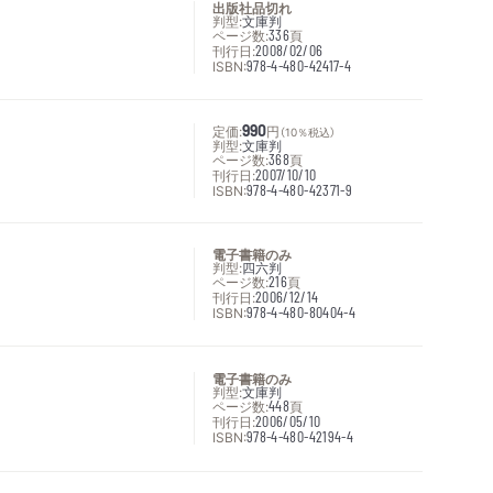
出版社品切れ
判型:
文庫判
ページ数:
336
頁
刊行日:
2008/02/06
ISBN:
978-4-480-42417-4
定価:
990
円
（10％税込）
判型:
文庫判
ページ数:
368
頁
刊行日:
2007/10/10
ISBN:
978-4-480-42371-9
電子書籍のみ
判型:
四六判
ページ数:
216
頁
刊行日:
2006/12/14
ISBN:
978-4-480-80404-4
電子書籍のみ
判型:
文庫判
ページ数:
448
頁
刊行日:
2006/05/10
ISBN:
978-4-480-42194-4