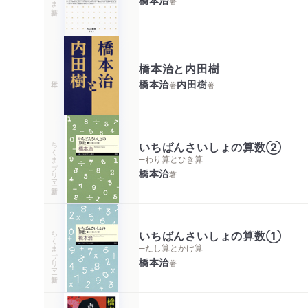
橋本治
著
橋本治と内田樹
橋本治
内田樹
著
著
ちくまプリマー新書
いちばんさいしょの算数②
─わり算とひき算
橋本治
著
ちくまプリマー新書
いちばんさいしょの算数①
─たし算とかけ算
橋本治
著