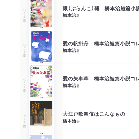
鞦（ぶらんこ）韆 橋本治短篇小
ちくま文庫
橋本治
著
愛の帆掛舟 橋本治短篇小説コ
ちくま文庫
橋本治
著
愛の矢車草 橋本治短篇小説コ
ちくま文庫
橋本治
著
大江戸歌舞伎はこんなもの
ちくま文庫
橋本治
著