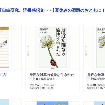
【自由研究、読書感想文……】夏休みの宿題のおともに
ちくま文庫
ちくま文庫
て方
身近な雑草の愉快な生きかた
身近な雑草
三上修
稲垣栄洋
三上修
稲垣
著
著
著
定価:
円
（10％税込み）
定価:
円
（10
814
814
ISBN:
ISBN:
978-4-480-42819-6
978-4-480-