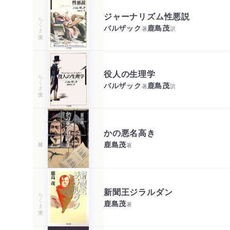
ジャーナリズム性悪説
ちくま文庫
バルザック
鹿島茂
著
訳
役人の生理学
ちくま文庫
バルザック
鹿島茂
著
訳
かの悪名高き
鹿島茂
著
新聞王ジラルダン
ちくま文庫
鹿島茂
著