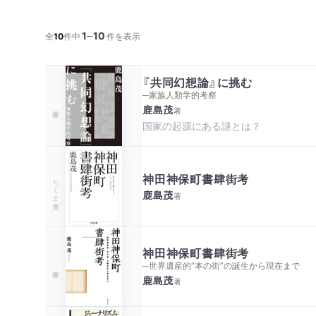
1
10
─
全
10
件中
件を表示
『共同幻想論』に挑む
─家族人類学的考察
鹿島茂
著
国家の起源にある謎とは？
神田神保町書肆街考
ちくま文庫
鹿島茂
著
神田神保町書肆街考
─世界遺産的“本の街”の誕生から現在まで
鹿島茂
著