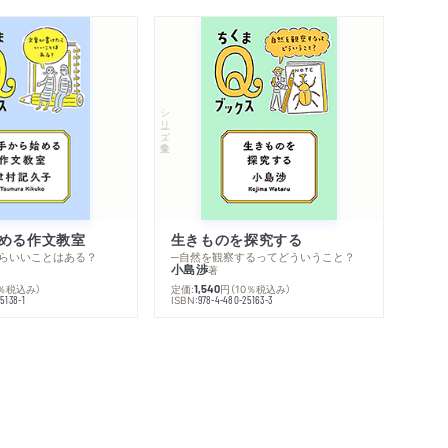
シリーズ・全集
める作文教室
生きものを探究する
らいいことはある？
─自然を観察するってどういうこと？
小島渉
著
0％税込み）
定価:
円
（10％税込み）
1,540
ISBN:
5138-1
978-4-480-25163-3