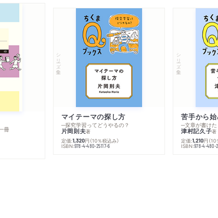
シリーズ・全集
シリーズ・全集
マイテーマの探し方
苦手から始
─探究学習ってどうやるの？
─文章が書けた
一冊
片岡則夫
津村記久子
著
著
定価:
円
（10％税込み）
定価:
円
（1
1,320
1,210
ISBN:
ISBN:
978-4-480-25117-6
978-4-480-2