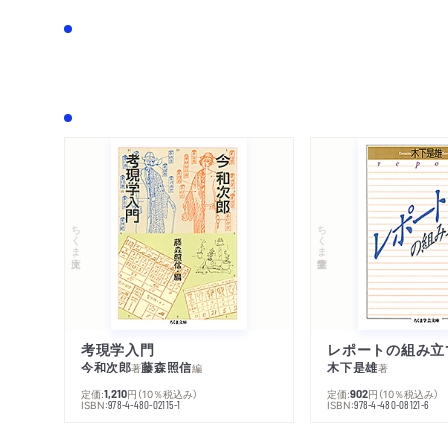
ちくま文庫
ちくま学芸文庫
考現学入門
レポートの組み立
今和次郎
藤森照信
木下是雄
著
編
著
定価:
円
（10％税込み）
定価:
円
（10％税込み）
1,210
902
ISBN:
ISBN:
978-4-480-02115-1
978-4-480-08121-6