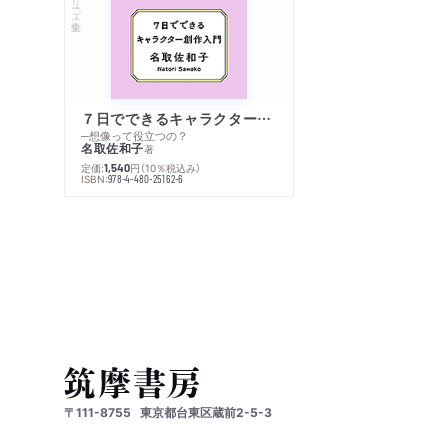
７日でできるキャラクター創作入門
─想像って役立つの？
名取佐和子
著
定価:
円
（10％税込み）
1,540
ISBN:
978-4-480-25162-6
〒111-8755
東京都台東区蔵前2-5-3