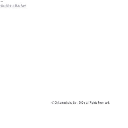
シー
確保に関する基本方針
© Chikumashobo Ltd.
2024
All Rights Reserved.