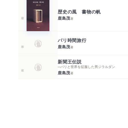
歴史の風 書物の帆
鹿島茂
著
パリ時間旅行
鹿島茂
著
新聞王伝説
─パリと世界を征服した男ジラルダン
鹿島茂
著