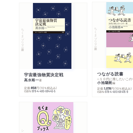
ちくまプリマー新書
ちくまプリマー新書
つながる読書
宇宙最強物質決定戦
─１０代に推したいこの
高水裕一
著
小池陽慈
編
定価:
円
（10％税込み）
858
定価:
円
（10％税込み）
1,078
ISBN:
978-4-480-68445-5
ISBN:
978-4-480-68476-9
シリーズ・全集