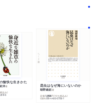
！
ちくま新書
の愉快な生きかた
昆虫はなぜ海にいないのか
栄洋
著
朝野維起
著
％税込み）
42819-6
定価:
円
（10％税込み）
1,056
ISBN:
978-4-480-07756-1