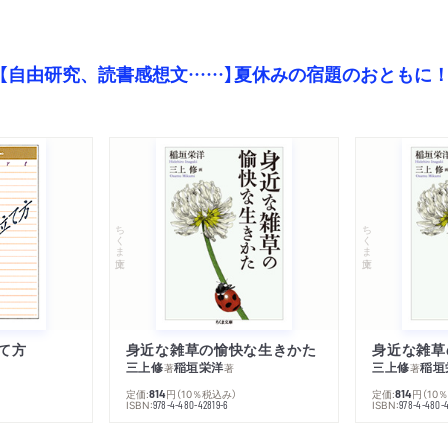
【自由研究、読書感想文……】夏休みの宿題のおともに
ちくま文庫
ちくま文庫
て方
身近な雑草の愉快な生きかた
身近な雑草
三上修
稲垣栄洋
三上修
稲垣
著
著
著
定価:
円
（10％税込み）
定価:
円
（10
814
814
ISBN:
ISBN:
978-4-480-42819-6
978-4-480-