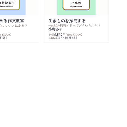
める作文教室
生きものを探究する
らいいことはある？
─自然を観察するってどういうこと？
小島渉
著
0％税込み）
定価:
円
（10％税込み）
1,540
ISBN:
5138-1
978-4-480-25163-3