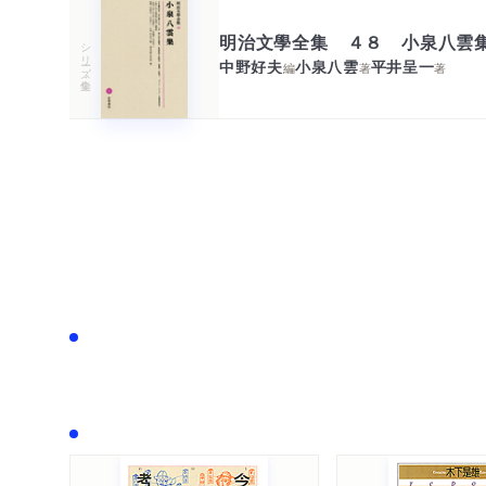
明治文學全集 ４８ 小泉八雲
シリーズ・全集
中野好夫
小泉八雲
平井呈一
編
著
著