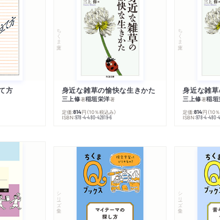
ちくま文庫
ちくま文庫
て方
身近な雑草の愉快な生きかた
身近な雑草
三上修
稲垣栄洋
三上修
稲垣
著
著
著
定価:
円
（10％税込み）
定価:
円
（10
814
814
ISBN:
ISBN:
978-4-480-42819-6
978-4-480-
シリーズ・全集
シリーズ・全集