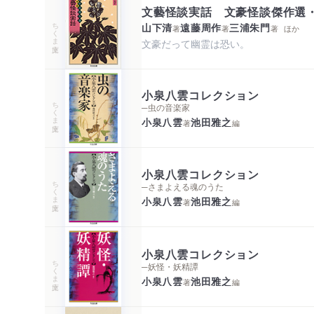
文藝怪談実話 文豪怪談傑作選
ちくま文庫
山下清
遠藤周作
三浦朱門
著
著
著
ほか
文豪だって幽霊は恐い。
小泉八雲コレクション
ちくま文庫
─虫の音楽家
小泉八雲
池田雅之
著
編
小泉八雲コレクション
ちくま文庫
─さまよえる魂のうた
小泉八雲
池田雅之
著
編
小泉八雲コレクション
ちくま文庫
─妖怪・妖精譚
小泉八雲
池田雅之
著
編