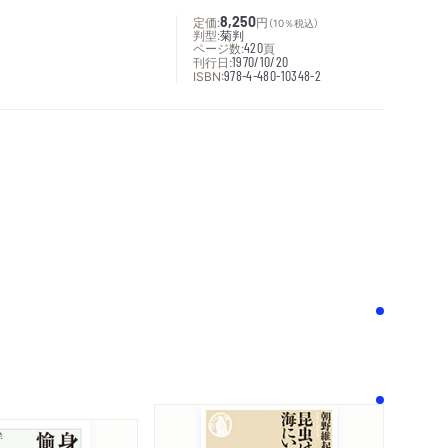
定価:
8,250
円
（10％税込）
判型:
菊判
ページ数:
420
頁
刊行日:
1970/10/20
ISBN:
978-4-480-10348-2
次へ
！