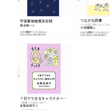
つながる読書
宇宙最強物質決定戦
─１０代に推したいこの
高水裕一
著
小池陽慈
編
定価:
円
（10％税込み）
858
定価:
円
（10％税込み）
1,078
ISBN:
978-4-480-68445-5
ISBN:
978-4-480-68476-9
シリーズ・全集
７日でできるキャラクター創作入門
─想像って役立つの？
名取佐和子
著