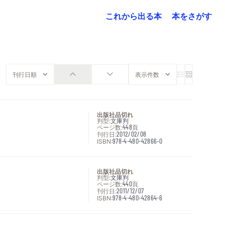
これから出る本
本をさがす
出版社品切れ
判型:
文庫判
ページ数:
448
頁
刊行日:
2012/02/08
ISBN:
978-4-480-42866-0
出版社品切れ
判型:
文庫判
ページ数:
440
頁
刊行日:
2011/12/07
ISBN:
978-4-480-42864-6