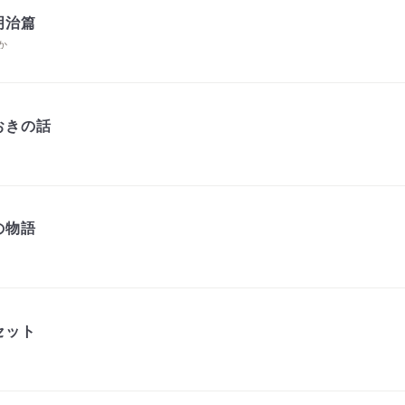
明治篇
か
おきの話
の物語
セット