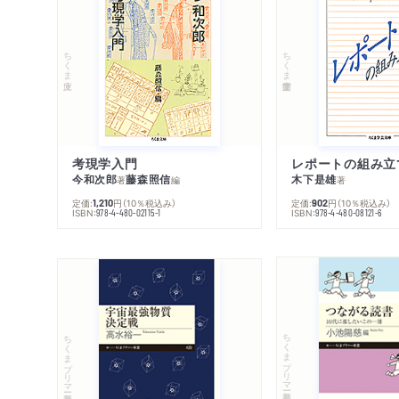
ちくま文庫
ちくま学芸文庫
考現学入門
レポートの組み立
今和次郎
藤森照信
木下是雄
著
編
著
定価:
円
（10％税込み）
定価:
円
（10％税込み）
1,210
902
ISBN:
ISBN:
978-4-480-02115-1
978-4-480-08121-6
ちくまプリマー新書
ちくまプリマー新書