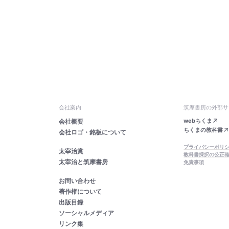
会社案内
筑摩書房の外部サ
webちくま
会社概要
ちくまの教科書
会社ロゴ・銘板について
プライバシーポリ
太宰治賞
教科書採択の公正
太宰治と筑摩書房
免責事項
お問い合わせ
著作権について
出版目録
ソーシャルメディア
リンク集