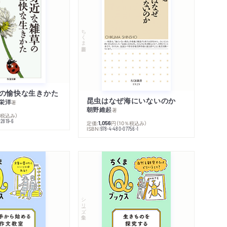
ちくま新書
の愉快な生きかた
昆虫はなぜ海にいないのか
栄洋
著
朝野維起
著
％税込み）
42819-6
定価:
円
（10％税込み）
1,056
ISBN:
978-4-480-07756-1
シリーズ・全集