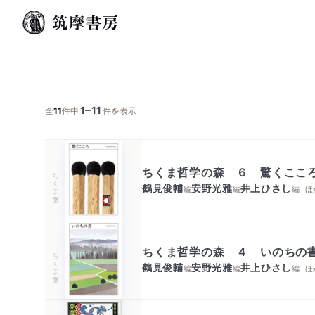
1
11
─
全
11
件中
件を表示
ちくま哲学の森 ６ 驚くここ
ちくま文庫
鶴見俊輔
安野光雅
井上ひさし
編
編
編
ほ
ちくま哲学の森 ４ いのちの
ちくま文庫
鶴見俊輔
安野光雅
井上ひさし
編
編
編
ほ