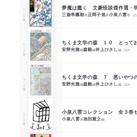
夢魔は蠢く 文豪怪談傑作選・
ちくま文庫
三遊亭圓朝
正岡子規
小泉八雲
著
著
著
ほ
ちくま文学の森 １０ とって
ちくま文庫
安野光雅
森毅
井上ひさし
編
編
編
ほか
ちくま文学の森 ７ 悪いやつ
ちくま文庫
安野光雅
森毅
井上ひさし
編
編
編
ほか
小泉八雲コレクション 全３巻
ちくま文庫
小泉八雲
池田雅之
著
編