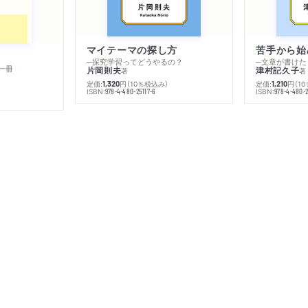
マイテーマの探し方
苦手から始
─探究学習ってどうやるの？
─文章が書けた
一冊
片岡則夫
津村記久子
著
著
定価:
円
（10％税込み）
定価:
円
（1
1,320
1,210
ISBN:
ISBN:
978-4-480-25117-6
978-4-480-2