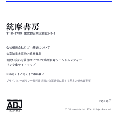
〒111-8755
東京都台東区蔵前2-5-3
会社概要
会社ロゴ・銘板について
太宰治賞
太宰治と筑摩書房
お問い合わせ
著作権について
出版目録
ソーシャルメディア
リンク集
サイトマップ
webちくま
ちくまの教科書
プライバシーポリシー
教科書採択の公正確保に関する基本方針
免責事項
PageTop
© Chikumashobo Ltd.
2024
All Rights Reserved.