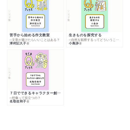
シリーズ・全集
シリーズ・全集
苦手から始める作文教室
生きものを探究する
─文章が書けたらいいことはある？
─自然を観察するってどういうこと？
津村記久子
小島渉
著
著
シリーズ・全集
７日でできるキャラクター創作入門
─想像って役立つの？
名取佐和子
著