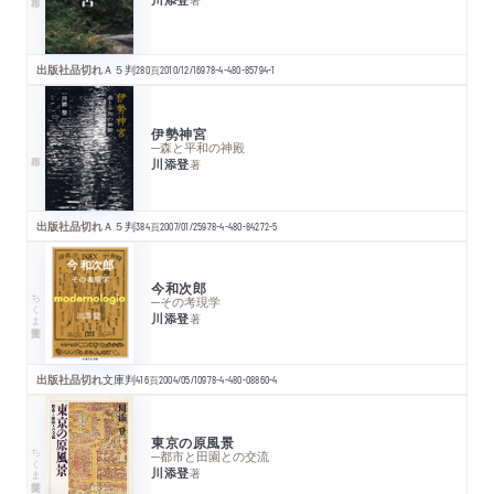
出版社品切れ
Ａ５判
280
頁
2010/12/16
978-4-480-85794-1
伊勢神宮
─森と平和の神殿
川添登
著
出版社品切れ
Ａ５判
384
頁
2007/01/25
978-4-480-84272-5
今和次郎
ちくま学芸文庫
─その考現学
川添登
著
出版社品切れ
文庫判
416
頁
2004/05/10
978-4-480-08860-4
東京の原風景
ちくま学芸文庫
─都市と田園との交流
川添登
著