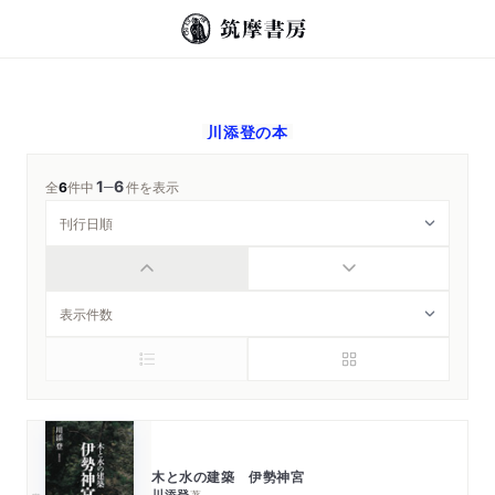
川添登
の本
1
6
─
全
6
件中
件を表示
木と水の建築 伊勢神宮
川添登
著