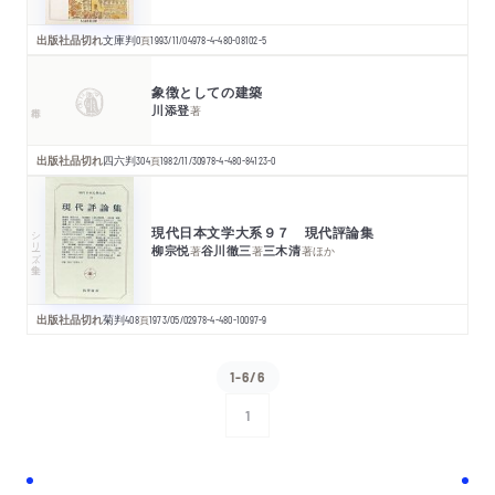
出版社品切れ
文庫判
0
頁
1993/11/04
978-4-480-08102-5
象徴としての建築
川添登
著
出版社品切れ
四六判
304
頁
1982/11/30
978-4-480-84123-0
現代日本文学大系９７ 現代評論集
シリーズ・全集
柳宗悦
谷川徹三
三木清
著
著
著
ほか
出版社品切れ
菊判
408
頁
1973/05/02
978-4-480-10097-9
1-6/6
1
次へ