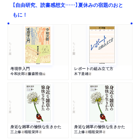
【自由研究、読書感想文……】夏休みの宿題のおと
もに！
ちくま文庫
ちくま学芸文庫
考現学入門
レポートの組み立て方
今和次郎
藤森照信
木下是雄
著
編
著
ちくま文庫
ちくま文庫
身近な雑草の愉快な生きかた
身近な雑草の愉快な生きかた
三上修
稲垣栄洋
三上修
稲垣栄洋
著
著
著
著