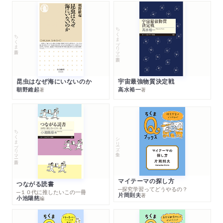
ちくまプリマー新書
ちくま新書
昆虫はなぜ海にいないのか
宇宙最強物質決定戦
朝野維起
高水裕一
著
著
ちくまプリマー新書
シリーズ・全集
マイテーマの探し方
つながる読書
─探究学習ってどうやるの？
─１０代に推したいこの一冊
片岡則夫
著
小池陽慈
編