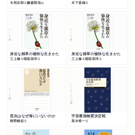
今和次郎
藤森照信
木下是雄
著
編
著
ちくま文庫
ちくま文庫
身近な雑草の愉快な生きかた
身近な雑草の愉快な生きかた
三上修
稲垣栄洋
三上修
稲垣栄洋
著
著
著
著
ちくまプリマー新書
ちくま新書
昆虫はなぜ海にいないのか
宇宙最強物質決定戦
朝野維起
高水裕一
著
著