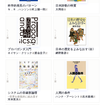
科学的発見のパターン
日本詩歌の特質
Ｎ．Ｒ．ハンソン
村上陽一郎
大岡信
著
訳
著
ちくま学芸文庫
ちくま学芸文庫
プロパガンダ入門
日本の歴史をよみなおす（全）
ネイサン・クリック
渡会圭子
網野善彦
著
訳
著
ちくま学芸文庫
ちくま学芸文庫
システムの非線形論理
人間の条件
─世界を創造的に組み直す
ハンナ・アーレント
志水速雄
著
訳
河本英夫
著