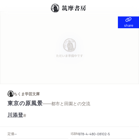
share
share
ちくま学芸文庫
東京の原風景
——都市と田園との交流
川添登
著
定価
ISBN
--
978-4-480-08102-5