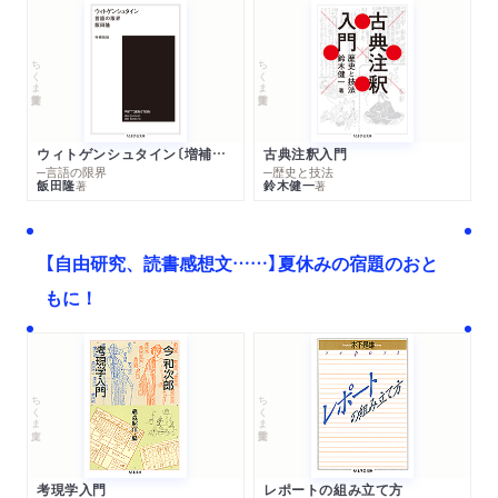
ちくま学芸文庫
ちくま学芸文庫
ウィトゲンシュタイン〔増補新版〕
古典注釈入門
─言語の限界
─歴史と技法
飯田隆
鈴木健一
著
著
【自由研究、読書感想文……】夏休みの宿題のおと
もに！
ちくま文庫
ちくま学芸文庫
考現学入門
レポートの組み立て方