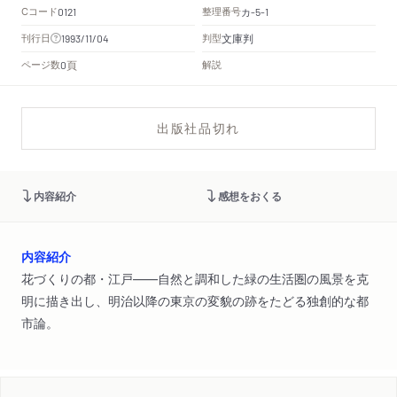
Cコード
整理番号
カ
0121
-5-1
文庫判
刊行日
判型
1993/11/04
頁
ページ数
解説
0
出版社品切れ
内容紹介
感想をおくる
内容紹介
花づくりの都・江戸――自然と調和した緑の生活圏の風景を克
明に描き出し、明治以降の東京の変貌の跡をたどる独創的な都
市論。