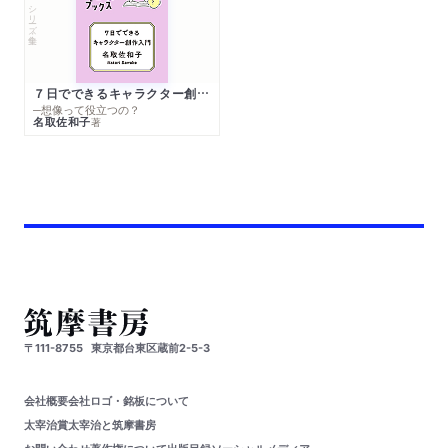
シリーズ・全集
７日でできるキャラクター創作入門
─想像って役立つの？
名取佐和子
著
〒111-8755
東京都台東区蔵前2-5-3
会社概要
会社ロゴ・銘板について
太宰治賞
太宰治と筑摩書房