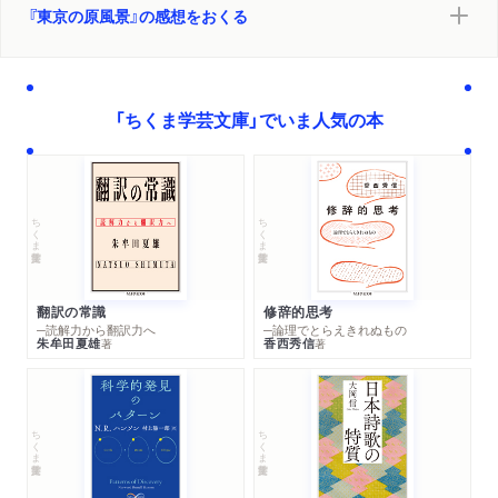
『東京の原風景』の感想をおくる
「ちくま学芸文庫」でいま人気の本
ちくま学芸文庫
ちくま学芸文庫
翻訳の常識
修辞的思考
─読解力から翻訳力へ
─論理でとらえきれぬもの
朱牟田夏雄
香西秀信
著
著
ちくま学芸文庫
ちくま学芸文庫