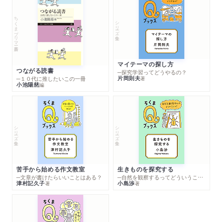
ちくまプリマー新書
シリーズ・全集
マイテーマの探し方
つながる読書
─探究学習ってどうやるの？
片岡則夫
著
─１０代に推したいこの一冊
小池陽慈
編
シリーズ・全集
シリーズ・全集
苦手から始める作文教室
生きものを探究する
─文章が書けたらいいことはある？
─自然を観察するってどういうこと？
津村記久子
小島渉
著
著