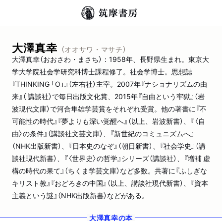
大澤真幸
（オオサワ・マサチ）
大澤真幸（おおさわ・まさち）：1958年、長野県生まれ。東京大
学大学院社会学研究科博士課程修了。社会学博士。思想誌
『THINKING 「O」』（左右社）主宰。2007年『ナショナリズムの由
来』（ 講談社）で毎日出版文化賞、2015年『自由という牢獄』（岩
波現代文庫）で河合隼雄学芸賞をそれぞれ受賞。他の著書に『不
可能性の時代』『夢よりも深い覚醒へ』（以上、岩波新書）、『〈自
由〉の条件』（講談社文芸文庫）、『新世紀のコミュニズムへ』
（NHK出版新書）、『日本史のなぞ』（朝日新書）、『社会学史』（講
談社現代新書）、『〈世界史〉の哲学』シリーズ（講談社）、『増補 虚
構の時代の果て』（ちくま学芸文庫）など多数。共著に『ふしぎな
キリスト教』『おどろきの中国』（以上、講談社現代新書）、『資本
主義という謎』（NHK出版新書）などがある。
大澤真幸
の本