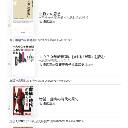
生権力の思想
ちくま新書
─事件から読み解く現代社会の転換
大澤真幸
著
電子書籍のみ
新書判
272
頁
2013/02/05
978-4-480-06709-8
１９７０年転換期における『展望』を読む
─思想が現実だった頃
大澤真幸
斎藤美奈子
原武史
編
編
編
ほか
出版社品切れ
Ａ５判
480
頁
2010/12/20
978-4-480-84294-7
増補 虚構の時代の果て
ちくま学芸文庫
大澤真幸
著
定価:
1,320
円
（10％税込）
文庫判
352
頁
2009/01/07
978-4-480-09197-0