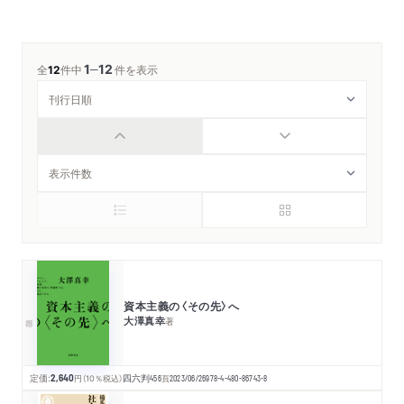
1
12
─
全
12
件中
件を表示
資本主義の〈その先〉へ
大澤真幸
著
定価:
2,640
円
（10％税込）
四六判
456
頁
2023/06/26
978-4-480-86743-8