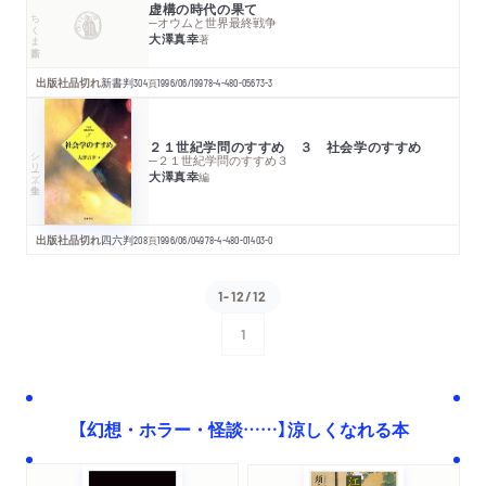
虚構の時代の果て
ちくま新書
─オウムと世界最終戦争
大澤真幸
著
出版社品切れ
新書判
304
頁
1996/06/19
978-4-480-05673-3
２１世紀学問のすすめ ３ 社会学のすすめ
シリーズ・全集
─２１世紀学問のすすめ３
大澤真幸
編
出版社品切れ
四六判
208
頁
1996/06/04
978-4-480-01403-0
1-12/12
1
次へ
【幻想・ホラー・怪談……】涼しくなれる本