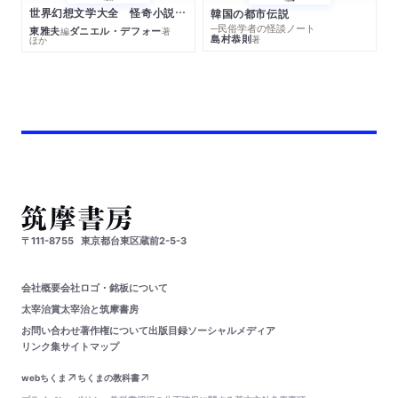
世界幻想文学大全 怪奇小説精華
韓国の都市伝説
─民俗学者の怪談ノート
東雅夫
ダニエル・デフォー
編
著
島村恭則
著
ほか
〒111-8755
東京都台東区蔵前2-5-3
会社概要
会社ロゴ・銘板について
太宰治賞
太宰治と筑摩書房
お問い合わせ
著作権について
出版目録
ソーシャルメディア
リンク集
サイトマップ
webちくま
ちくまの教科書