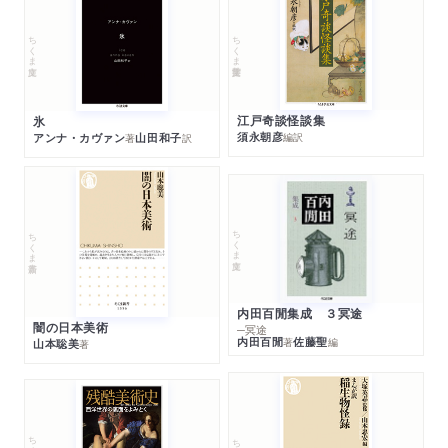
ちくま学芸文庫
ちくま文庫
江戸奇談怪談集
氷
須永朝彦
アンナ・カヴァン
山田和子
編訳
著
訳
ちくま文庫
ちくま新書
内田百閒集成 ３冥途
闇の日本美術
─冥途
内田百閒
佐藤聖
著
編
山本聡美
著
ちくま学芸文庫
ちくま新書