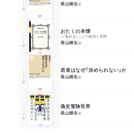
ちくま新書
長山靖生
著
おたくの本懐
ちくま文庫
─「集める」ことの叡智と冒険
長山靖生
著
若者はなぜ「決められない」か
ちくま新書
長山靖生
著
偽史冒険世界
ちくま文庫
長山靖生
著