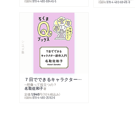
ISBN:
978-4-480-68445-5
ISBN:
978-4-480-68476-9
シリーズ・全集
７日でできるキャラクター創作入門
─想像って役立つの？
名取佐和子
著
定価:
円
（10％税込み）
1,540
ISBN:
978-4-480-25162-6