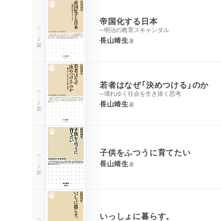
帝国化する日本
ちくま新書
─明治の教育スキャンダル
長山靖生
著
若者はなぜ「決めつける」のか
ちくま新書
─壊れゆく社会を生き抜く思考
長山靖生
著
子供をふつうに育てたい
ちくま新書
長山靖生
著
いっしょに暮らす。