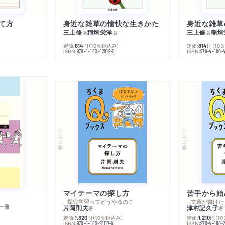
て方
身近な雑草の愉快な生きかた
身近な雑草
三上修
稲垣栄洋
三上修
稲垣
著
著
著
定価:
円
（10％税込み）
定価:
円
（10
814
814
ISBN:
ISBN:
978-4-480-42819-6
978-4-480-
シリーズ・全集
シリーズ・全集
マイテーマの探し方
苦手から始
─探究学習ってどうやるの？
─文章が書けた
一冊
片岡則夫
津村記久子
著
著
定価:
円
（10％税込み）
定価:
円
（1
1,320
1,210
ISBN:
ISBN:
978-4-480-25117-6
978-4-480-2