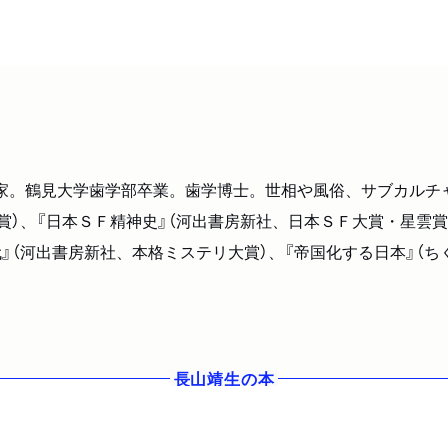
評論家。鶴見大学歯学部卒業。歯学博士。世相や風俗、サブカル
賞）、『日本ＳＦ精神史』（河出書房新社、日本ＳＦ大賞・星雲賞
』（河出書房新社、本格ミステリ大賞）、『帝国化する日本』（ちく
長山靖生
の本