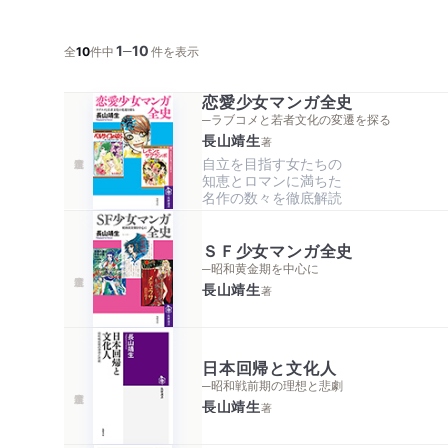
1
10
─
全
10
件中
件を表示
恋愛少女マンガ全史
─ラブコメと若者文化の変遷を探る
長山靖生
著
自立を目指す女たちの

知恵とロマンに満ちた

名作の数々を徹底解読
ＳＦ少女マンガ全史
─昭和黄金期を中心に
長山靖生
著
日本回帰と文化人
─昭和戦前期の理想と悲劇
長山靖生
著