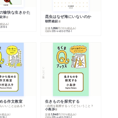
の愉快な生きかた
昆虫はなぜ海にいないのか
栄洋
著
朝野維起
著
％税込み）
42819-6
定価:
円
（10％税込み）
1,056
ISBN:
978-4-480-07756-1
シリーズ・全集
める作文教室
生きものを探究する
らいいことはある？
─自然を観察するってどういうこと？
小島渉
著
0％税込み）
定価:
円
（10％税込み）
1,540
ISBN:
5138-1
978-4-480-25163-3