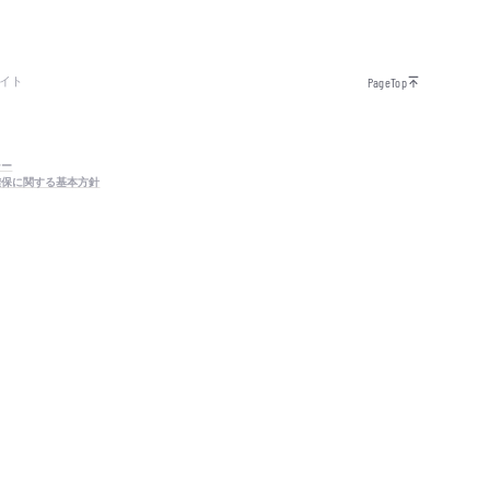
イト
PageTop
シー
確保に関する基本方針