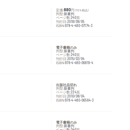
定価:
880
円
（10％税込）
判型:
新書判
ページ数:
240
頁
刊行日:
2018/09/05
ISBN:
978-4-480-07174-3
電子書籍のみ
判型:
新書判
ページ数:
240
頁
刊行日:
2015/02/04
ISBN:
978-4-480-06819-4
出版社品切れ
判型:
新書判
ページ数:
224
頁
刊行日:
2010/08/04
ISBN:
978-4-480-06564-3
電子書籍のみ
判型:
新書判
ページ数:
240
頁