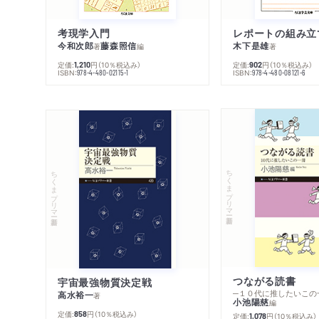
考現学入門
レポートの組み立
今和次郎
藤森照信
木下是雄
著
編
著
定価:
円
（10％税込み）
定価:
円
（10％税込み）
1,210
902
ISBN:
ISBN:
978-4-480-02115-1
978-4-480-08121-6
ちくまプリマー新書
ちくまプリマー新書
つながる読書
宇宙最強物質決定戦
─１０代に推したいこの
高水裕一
著
小池陽慈
編
定価:
円
（10％税込み）
858
定価:
円
（10％税込み）
1,078