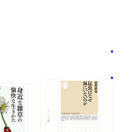
次へ
！
ちくま新書