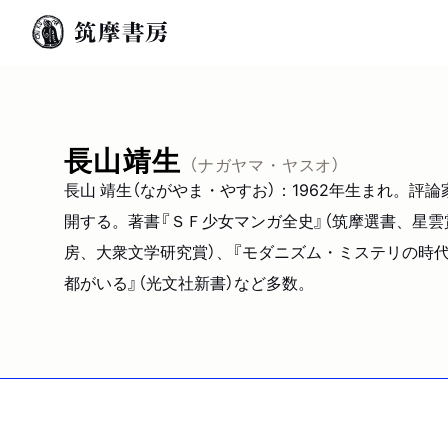
長山靖生
（ナガヤマ・ヤスオ）
長山 靖生（ながやま・やすお）：1962年生まれ。
開する。著書『ＳＦ少女マンガ全史』（筑摩選書、星雲
房、大衆文学研究賞）、『モダニズム・ミステリの時代
都がいる』（光文社新書）など多数。