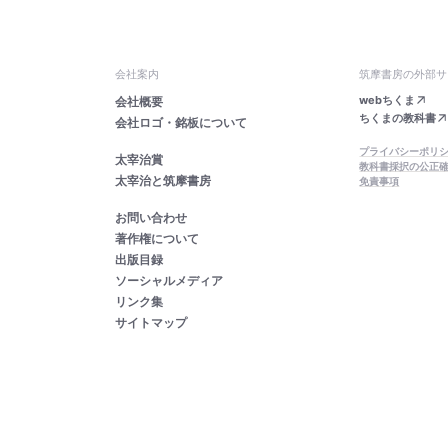
会社案内
筑摩書房の外部サ
webちくま
会社概要
ちくまの教科書
会社ロゴ・銘板について
プライバシーポリ
太宰治賞
教科書採択の公正
太宰治と筑摩書房
免責事項
お問い合わせ
著作権について
出版目録
ソーシャルメディア
リンク集
サイトマップ