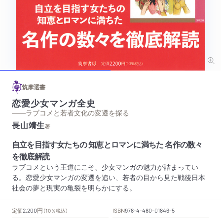
筑摩選書
恋愛少女マンガ全史
——ラブコメと若者文化の変遷を探る
長山靖生
著
自立を目指す女たちの 知恵とロマンに満ちた 名作の数々
を徹底解読
ラブコメという王道にこそ、少女マンガの魅力が詰まってい
る。恋愛少女マンガの変遷を追い、若者の目から見た戦後日本
社会の夢と現実の亀裂を明らかにする。
円
定価
ISBN
2,200
（10％税込）
978-4-480-01846-5