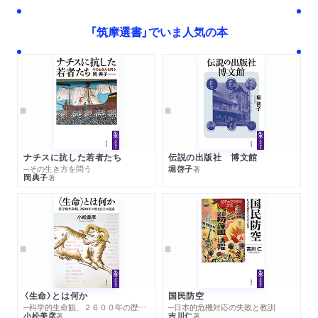
「筑摩選書」でいま人気の本
ナチスに抗した若者たち
伝説の出版社 博文館
─その生き方を問う
堀啓子
著
岡典子
著
〈生命〉とは何か
国民防空
─科学的生命観、２６００年の歴史とその超克
─日本的危機対応の失敗と教訓
小松美彦
吉川仁
著
著