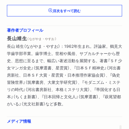
第６章 多様化する恋愛――おとめちっくのそのまま、不良の刹
目次をすべて読む
那、優等生の憂鬱
第７章 バブル期という恋の終わり――岡崎京子を中心に
終 章 それでも少女マンガは恋をする
著作者プロフィール
長山靖生
（ ながやま・やすお ）
長山 靖生（ながやま・やすお）：1962年生まれ。評論家。鶴見大
学歯学部卒業。歯学博士。世相や風俗、サブカルチャーから歴
史、思想に至るまで、幅広い著述活動を展開する。著書『ＳＦ少
女マンガ全史』（筑摩選書、星雲賞）、『日本ＳＦ精神史』（河出書
房新社、日本ＳＦ大賞・星雲賞・日本推理作家協会賞）、『偽史
冒険世界』（筑摩書房、大衆文学研究賞）、『モダニズム・ミステ
リの時代』（河出書房新社、本格ミステリ大賞）、『帝国化する日
本』（ちくま新書）、『日本回帰と文化人』（筑摩選書）、『萩尾望都
がいる』（光文社新書）など多数。
メディア情報