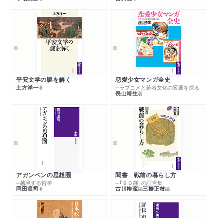
平安文学の謎を解く
恋愛少女マンガ全史
土方洋一
─ラブコメと若者文化の変遷を探る
著
長山靖生
著
アガンベンの思想圏
聞書 戦前の暮らし方
─越境する哲学
─「９０歳」の証言集
岡田温司
古川柳蔵
三橋正枝
著
編
編