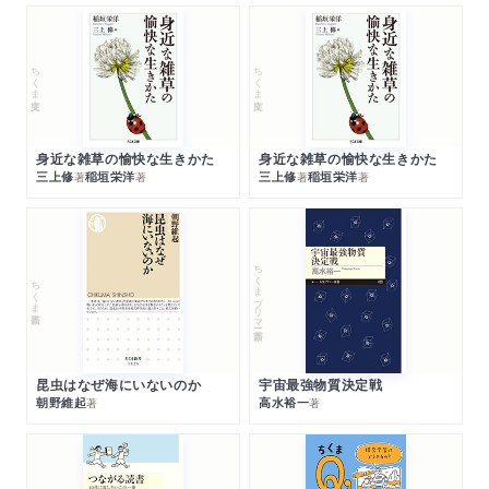
ちくま文庫
ちくま文庫
身近な雑草の愉快な生きかた
身近な雑草の愉快な生きかた
三上修
稲垣栄洋
三上修
稲垣栄洋
著
著
著
著
ちくまプリマー新書
ちくま新書
昆虫はなぜ海にいないのか
宇宙最強物質決定戦
朝野維起
高水裕一
著
著