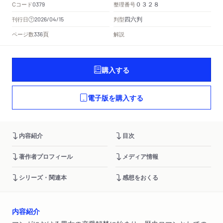
Cコード
整理番号
0379
０３２８
四六判
刊行日
判型
2026/04/15
頁
ページ数
解説
336
購入する
電子版を購入する
内容紹介
目次
著作者プロフィール
メディア情報
シリーズ・関連本
感想をおくる
内容紹介