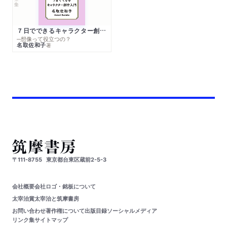
７日でできるキャラクター創作入門
─想像って役立つの？
名取佐和子
著
〒111-8755
東京都台東区蔵前2-5-3
会社概要
会社ロゴ・銘板について
太宰治賞
太宰治と筑摩書房
お問い合わせ
著作権について
出版目録
ソーシャルメディア
リンク集
サイトマップ