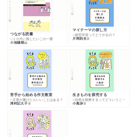
ちくまプリマー新書
シリーズ・全集
マイテーマの探し方
つながる読書
─探究学習ってどうやるの？
片岡則夫
著
─１０代に推したいこの一冊
小池陽慈
編
シリーズ・全集
シリーズ・全集
苦手から始める作文教室
生きものを探究する
─文章が書けたらいいことはある？
─自然を観察するってどういうこと？
津村記久子
小島渉
著
著
シリーズ・全集