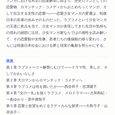
マンガにおける男女の恋愛解禁に始まり、歴史ロマンとしての
恋愛物、ロマンチック・コメディからおとめちっくマンガ、そ
して自立する女性の恋愛へ――恋愛少女マンガの変遷は、戦後
日本の若者の歩みそのものだった。ラブコメという少女マンガ
の王道に焦点を当て、少女マンガが表現してきた生活や気持ち
の揺れの細部に注目。少女マンガ家ならではの感性を読み解い
て、その恋愛観や女性像、若者たちの価値観の移り変わり、さ
らには戦後日本社会における夢と現実の亀裂を明らかにする。
目次
第１章 ラブストーリー解禁にむけて――ドラマ性、美しさ、そ
してかわいらしさ
第２章 大ロマンからロマンチック・コメディへ
第３章 ラブコメは何を描いたか――西谷祥子・忠津陽子
第４章 「女の一生」を描くラブコメ、メロドラマ――大和和紀・
一条ゆかり・里中満智子
第５章 恋愛と欲望をめぐるラディカルな探求――大島弓子・山
岸凉子