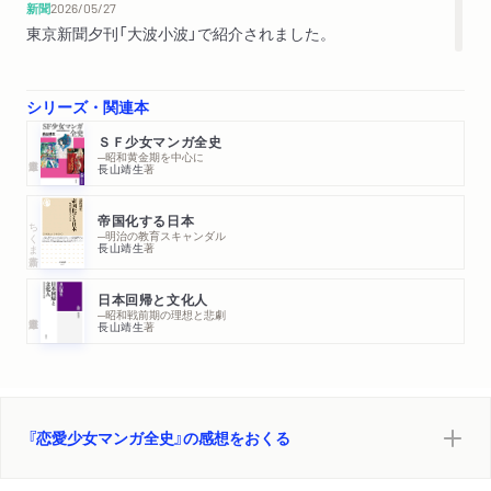
新聞
2026/05/27
東京新聞夕刊「大波小波」で紹介されました。
シリーズ・関連本
ＳＦ少女マンガ全史
─昭和黄金期を中心に
長山靖生
著
帝国化する日本
ちくま新書
─明治の教育スキャンダル
長山靖生
著
日本回帰と文化人
─昭和戦前期の理想と悲劇
長山靖生
著
『恋愛少女マンガ全史』の感想をおくる