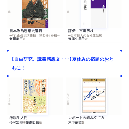
日本政治思想史講義
評伝 市川房枝
─『丸山眞男講義録 第四冊』を精読する
─日本最大の女性政治家
飯田泰三
進藤久美子
著
著
【自由研究、読書感想文……】夏休みの宿題のおと
もに！
ちくま文庫
ちくま学芸文庫
考現学入門
レポートの組み立て方
今和次郎
藤森照信
木下是雄
著
編
著