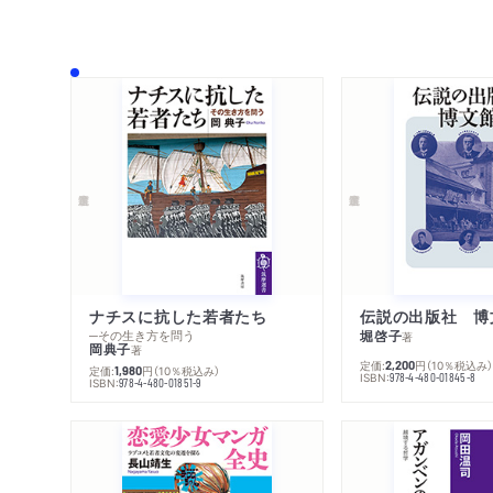
ナチスに抗した若者たち
伝説の出版社 博
─その生き方を問う
堀啓子
著
岡典子
著
定価:
円
（10％税込み
2,200
定価:
円
（10％税込み）
1,980
ISBN:
978-4-480-01845-8
ISBN:
978-4-480-01851-9