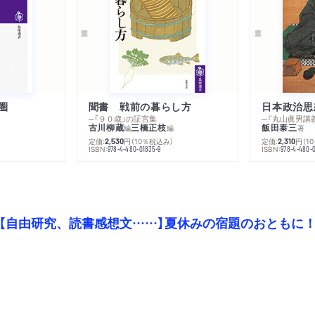
圏
聞書 戦前の暮らし方
日本政治思
─「９０歳」の証言集
古川柳蔵
三橋正枝
飯田泰三
編
編
著
）
定価:
円
（10％税込み）
定価:
円
（1
2,530
2,310
ISBN:
ISBN:
978-4-480-01835-9
978-4-480-0
【自由研究、読書感想文……】夏休みの宿題のおともに