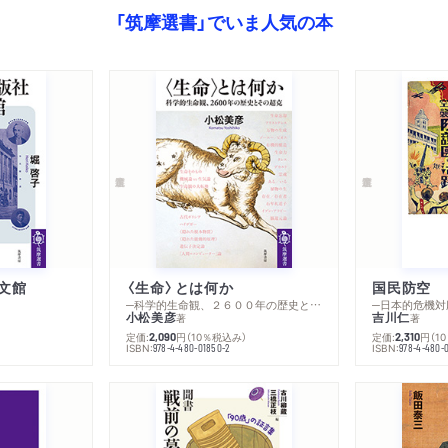
第七章 国有信仰と魂のエ
「筑摩選書」でいま人気の本
固有信仰論のつくられ方／
質／「生まれ替わり」とい
終章 固有信仰から憲法へ
働かねばならぬ世になりぬ
／枢密院顧問となる／柳田社
ーパーマン」／占領軍公認
あとがき
文館
〈生命〉とは何か
国民防空
─科学的生命観、２６００年の歴史とその超克
─日本的危機対
小松美彦
吉川仁
著
著
）
定価:
円
（10％税込み）
定価:
円
（1
2,090
2,310
ISBN:
ISBN:
978-4-480-01850-2
978-4-480-