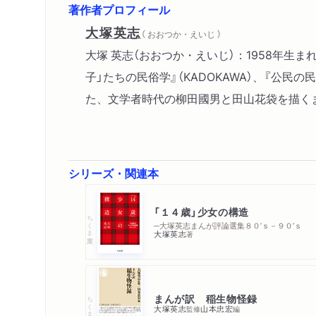
著作者プロフィール
大塚英志
（ おおつか・えいじ ）
大塚 英志（おおつか・えいじ）：1958年
子」たちの民俗学』（KADOKAWA）、『公民
た、文学者時代の柳田國男と田山花袋を描くまん
シリーズ・関連本
「１４歳」少女の構造
ちくま文庫
─大塚英志まんが評論選集８０’ｓ－９０’ｓ
大塚英志
著
まんが訳 稲生物怪録
ちくま新書
大塚英志
山本忠宏
監修
編