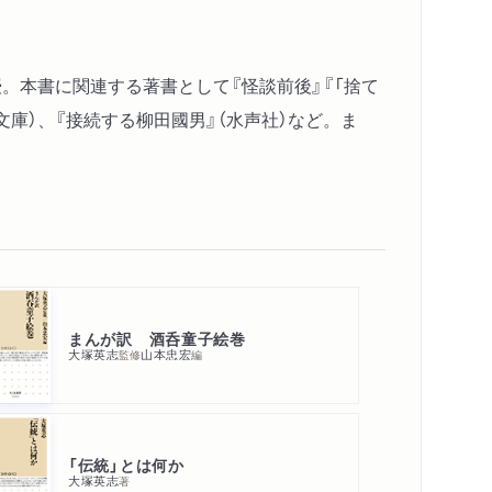
史と自然主義／何故『蒲団』を嫌ったか／自然主
喜善の野心／お化の問屋とフェアリーテール／
授。本書に関連する著書として『怪談前後』『「捨て
せず感じたるまゝ／理系の文学／批評する資格
ア文庫）、『接続する柳田國男』（水声社）など。ま
と歌のわかれ
ー」なのか／新渡戸稲造とゾライズム／「民俗学」
発見／先住民実在という仮説／隘勇線と山人／
矩の「原住民」統治政策／植民地政策と山人観／
体／柳田國男の実験小説
まんが訳 酒呑童子絵巻
大塚英志
山本忠宏
監修
編
主義殺し
の樺太小説／「隣室」の観察者／柳田國男が怒った
「伝統」とは何か
花袋のゾラ式実験小説／花袋のサンカ小説／暴
大塚英志
著