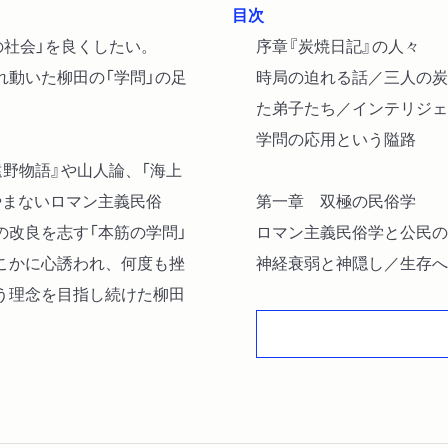
目次
の社会」を良くしたい。
序章『炭焼日記』の人々
れ動いた柳田の「学問」の足
時局の迫れる話／三人の炭
た弟子たち／インテリジェ
学問の応用という隘路
野物語』や山人論、「海上
やまないロマン主義民俗
第一章 双極の民俗学
の改良を志す「本筋の学問」
ロマン主義民俗学と公民の
こかに心誘われ、何度も挫
神経衰弱と神隠し／生存へ
う理念を目指し続けた柳田
リーテール／「ルーラル・
一つ／社会問題の側／社会
代」への断念
第二章 実験小説論と『遠
社会政策学者として／ミス