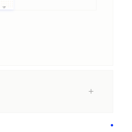
の旅／偽史とロオマンス
の本筋」へ／松岡三兄弟の「椰子の実」言説／起源論
人種差別撤廃問題／第一次大戦後の世界秩序／
選挙民「妄動」の危惧／不戦思想と普通選挙／憲
／エスノロジーのルーラル・エコノミー化
内容紹介・目次
著作者プロフィール
ズム
シリーズ・関連本
感想をおくる
雄とナチス民俗学／柳田の「学問」のナチス民俗学
学／ナチスのオカルト民俗学／大政翼賛会とム
グローバリズム／国際協調主義という理想の果