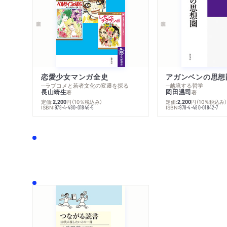
恋愛少女マンガ全史
アガンベンの思想
─ラブコメと若者文化の変遷を探る
─越境する哲学
長山靖生
岡田温司
著
著
定価:
円
（10％税込み）
定価:
円
（10％税込み
2,200
2,200
ISBN:
ISBN:
978-4-480-01846-5
978-4-480-01842-7