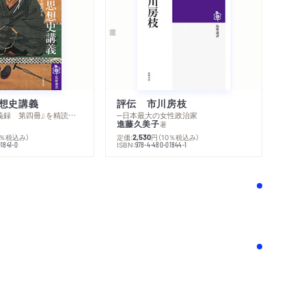
想史講義
評伝 市川房枝
─『丸山眞男講義録 第四冊』を精読する
─日本最大の女性政治家
進藤久美子
著
0％税込み）
定価:
円
（10％税込み）
2,530
ISBN:
1841-0
978-4-480-01844-1
！