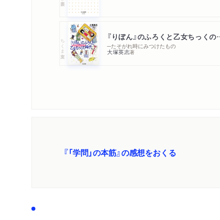
『りぼん』のふろ
ちくま文庫
─たそがれ時にみつけたもの
大塚英志
著
『「学問」の本筋』の感想をおくる