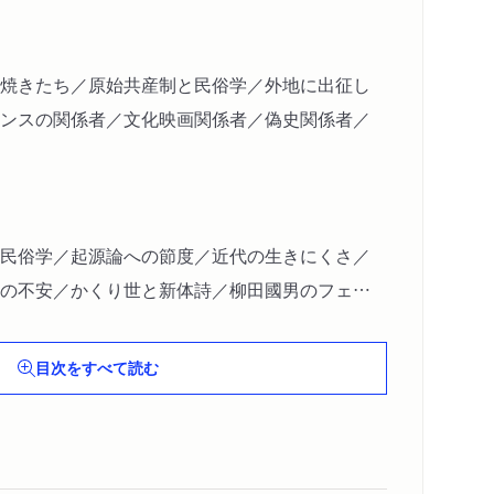
焼きたち／原始共産制と民俗学／外地に出征し
ンスの関係者／文化映画関係者／偽史関係者／
民俗学／起源論への節度／近代の生きにくさ／
の不安／かくり世と新体詩／柳田國男のフェア
エコノミー」という名／「習慣」と「私」／椰子の実
のために応用される学問／「自主」と「自助」／「古
目次をすべて読む
野物語』
チシズムと「山男」／イプセンと社会問題／クロ