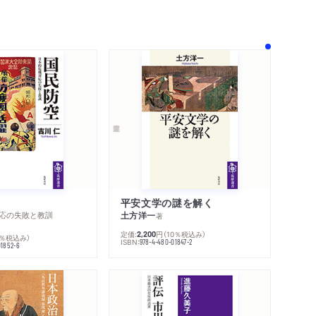
コサイクル
七生報国と魂の共同主義／柳田固有信仰論の変
う立論／小泉八雲の東洋の我(エゴ―)
／戦後の三つの課題／固有信仰論のウォッシュ
会科とCIE／CIEの徴用リスト／民族学者と「ス
の偽史／「海上の道」へ／憲法の芽を生やす
平安文学の謎を解く
応の失敗と教訓
土方洋一
著
定価:
円
（10％税込み）
2,200
0％税込み）
ISBN:
978-4-480-01847-2
01852-6