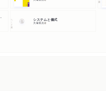
走するロオマンス／津軽へ
くと乙女ちっくの時代
第五章 不戦思想の民俗学
システムと儀式
ちくま文庫
大塚英志
著
「こんなこと」から「学問
と沈降大陸／海洋漂泊民と
ジュネーブでの学問体験／
法「人民ノ名に於テ」問題
第六章 偽史のグローバリ
雑誌『民族』の頓挫／岡正
的読み替え／横断面と現在
ー大陸／藤沢親雄と偽史の
て