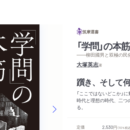
筑摩選書
「学問」の本筋
——柳田國男と双極の民
大塚英志
著
躓き、そして
「ここではないどこか」に
時代と理想の時代、二つ
る。
Next slide
定価
2,530
円
（10％税込