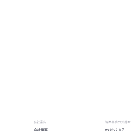
会社案内
筑摩書房の外部サ
webちくま
会社概要