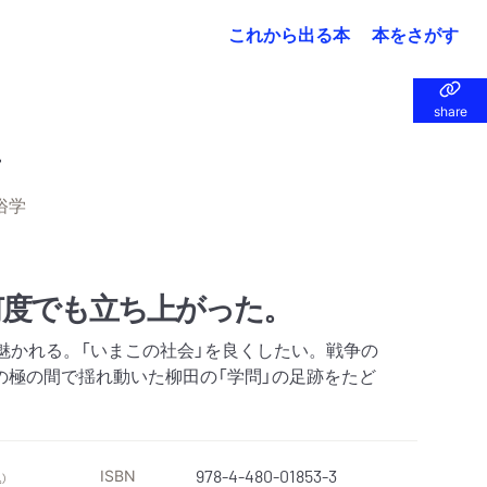
これから出る本
本をさがす
share
share
俗学
何度でも立ち上がった。
魅かれる。「いまこの社会」を良くしたい。戦争の
の極の間で揺れ動いた柳田の「学問」の足跡をたど
ISBN
978-4-480-01853-3
）