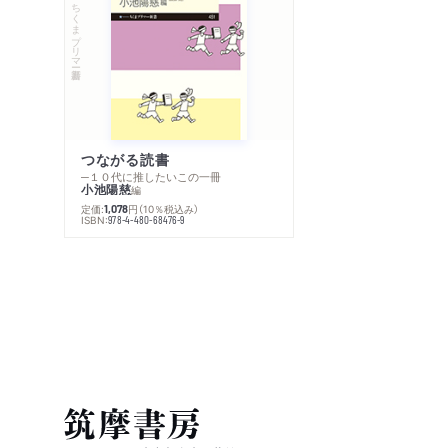
ちくまプリマー新書
つながる読書
─１０代に推したいこの一冊
小池陽慈
編
定価:
円
（10％税込み）
1,078
ISBN:
978-4-480-68476-9