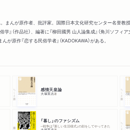
ポトキンを読む／明治文学
義文学を酷評する／佐々木
生まれ。まんが原作者、批評家。国際日本文化研究センター名誉教
日露戦争と遠野物語／加減
の民俗学』（作品社）、編著に『柳田國男 山人論集成』（角川ソフィ
はない／ルウラウ・ライフ
が原作『恋する民俗学者』（KADOKAWA）がある。
第三章 山人論の迷走
何故「ルーラル・エコノミ
は道楽か／マイノリティの
シャグジと隘勇線／伊能嘉
「山人」の分類／山人の正
感情天皇論
ちくま新書
ちくま新書
大塚英志
著
第四章 田山花袋のロマン
『蒲団』の恋の圏外／二つ
「暮し」のファシズム
ちくま新書
実話小説／煩悶する詩人／
─戦争は「新しい生活様式」の顔をしてやってきた
大塚英志
著