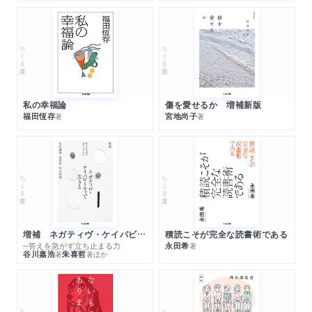
ちくま文庫
ちくま文庫
私の幸福論
傷を愛せるか 増補新版
福田恆存
宮地尚子
著
著
ちくま文庫
ちくま文庫
増補 ネガティヴ・ケイパビリティで生きる
積読こそが完全な読書術である
─答えを急がず立ち止まる力
永田希
著
谷川嘉浩
朱喜哲
著
著
ほか