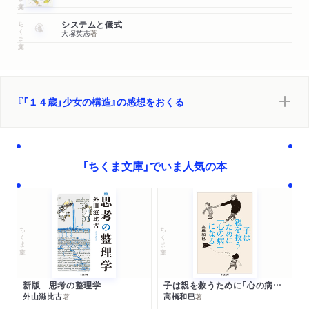
ちくま文庫
システムと儀式
大塚英志
著
『「１４歳」少女の構造』の感想をおくる
「ちくま文庫」でいま人気の本
ちくま文庫
ちくま文庫
新版 思考の整理学
子は親を救うために「心の病」になる
外山滋比古
高橋和巳
著
著