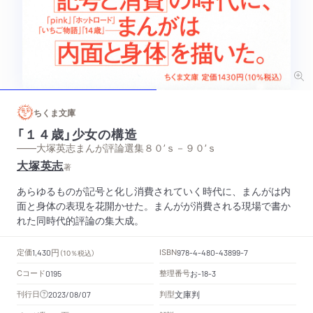
ちくま文庫
「１４歳」少女の構造
——大塚英志まんが評論選集８０’ｓ－９０’ｓ
大塚英志
著
あらゆるものが記号と化し消費されていく時代に、まんがは内
面と身体の表現を花開かせた。まんがが消費される現場で書か
れた同時代的評論の集大成。
円
定価
ISBN
1,430
（10％税込）
978-4-480-43899-7
Cコード
整理番号
お
0195
-18-3
文庫判
刊行日
判型
2023/08/07