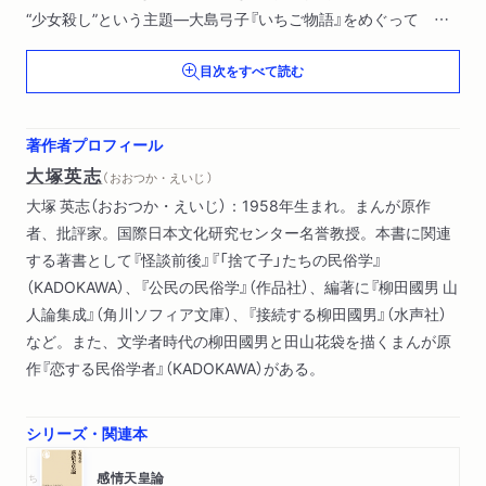
“少女殺し”という主題―大島弓子『いちご物語』をめぐって ほ
か）
目次をすべて読む
第３章 性表現と身体（記号的身体の呪縛―手塚治虫「まんが記
号説」批判
手塚治虫は「有害」だった
著作者プロフィール
美少女症候群―不在の“強姦者” ほか）
大塚英志
（ おおつか・えいじ ）
補論 三島由紀夫の「首」と「１９７０年」の蜂起する少年まんが
大塚 英志（おおつか・えいじ）：1958年生まれ。まんが原作
者、批評家。国際日本文化研究センター名誉教授。本書に関連
する著書として『怪談前後』『「捨て子」たちの民俗学』
（KADOKAWA）、『公民の民俗学』（作品社）、編著に『柳田國男 山
人論集成』（角川ソフィア文庫）、『接続する柳田國男』（水声社）
など。また、文学者時代の柳田國男と田山花袋を描くまんが原
作『恋する民俗学者』（KADOKAWA）がある。
シリーズ・関連本
ちくま新書
感情天皇論