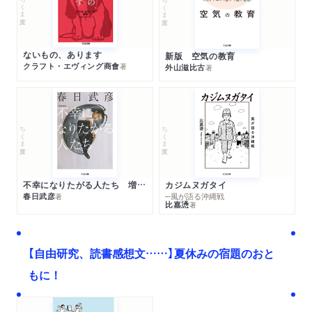
ちくま文庫
ちくま文庫
ないもの、あります
新版 空気の教育
クラフト・エヴィング商會
著
外山滋比古
著
ちくま文庫
ちくま文庫
不幸になりたがる人たち 増補新版
カジムヌガタイ
春日武彦
─風が語る沖縄戦
著
比嘉慂
著
【自由研究、読書感想文……】夏休みの宿題のおと
もに！