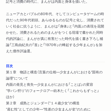
記号と消費の時代に、まんがは内面と身体を描いた。
ニューアカとバブルの80年代、そしてコンピュータゲームの時
代だった90年代初頭。あらゆるものが記号と化し、消費されて
いく社会に抗うように、まんがは「身体」と「内面」の表現を花開
かせた。消費されるためのまんがをつくる現場で書かれた同時
代的評論に、まんがが真に有害だった時代を描く書き下ろし補
論「三島由紀夫の「首」と「1970年」の蜂起する少年まんが」を加
えた傑作評論選。
目次
第１章 物語と構造（言葉の位相―少女まんがにおける“固有の
論理”について
内面の発見と喪失―少女まんがにおける「ことば」の変容
“学バン狩り”のフォークロア―紡木たく「これからもずっと」
ほか）
第２章 成熟とジェンダー（“１４歳少女”の構造
“産む性”としての少年―“性差の少女まんが史”のために