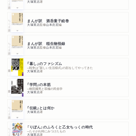
大塚英志
著
ちくま新書
まんが訳 酒呑童子絵巻
大塚英志
監修
山本忠宏
編
ちくま新書
まんが訳 稲生物怪録
大塚英志
監修
山本忠宏
編
「暮し」のファシズム
─戦争は「新しい生活様式」の顔をしてやってきた
大塚英志
著
「学問」の本筋
─柳田國男と双極の民俗学
大塚英志
著
ちくま新書
「伝統」とは何か
大塚英志
著
『りぼん』のふろくと乙女ちっくの時代
ちくま文庫
─たそがれ時にみつけたもの
大塚英志
著