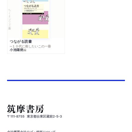
ちくまプリマー新書
つながる読書
─１０代に推したいこの一冊
小池陽慈
編
〒111-8755
東京都台東区蔵前2-5-3
会社概要
会社ロゴ・銘板について