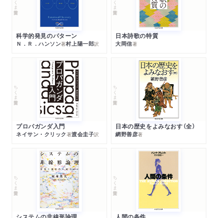
科学的発見のパターン
日本詩歌の特質
Ｎ．Ｒ．ハンソン
村上陽一郎
大岡信
著
訳
著
ちくま学芸文庫
ちくま学芸文庫
プロパガンダ入門
日本の歴史をよみなおす（全）
ネイサン・クリック
渡会圭子
網野善彦
著
訳
著
ちくま学芸文庫
ちくま学芸文庫
システムの非線形論理
人間の条件