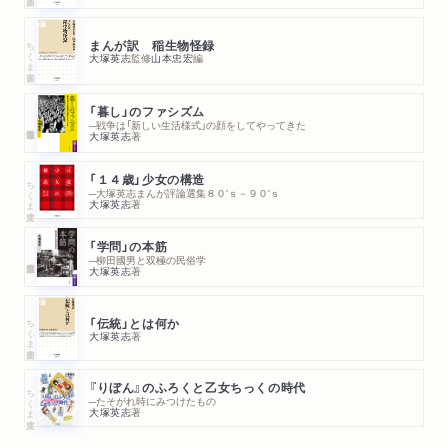
ちくま新書
まんが訳 稲生物怪録
大塚英志
監修
山本忠宏
編
「暮し」のファシズム
─戦争は「新しい生活様式」の顔をしてやってきた
大塚英志
著
「１４歳」少女の構造
ちくま文庫
─大塚英志まんが評論選集８０’ｓ－９０’ｓ
大塚英志
著
「学問」の本筋
─柳田國男と双極の民俗学
大塚英志
著
ちくま新書
「伝統」とは何か
大塚英志
著
『りぼん』のふろくと乙女ちっくの時代
ちくま文庫
─たそがれ時にみつけたもの
大塚英志
著