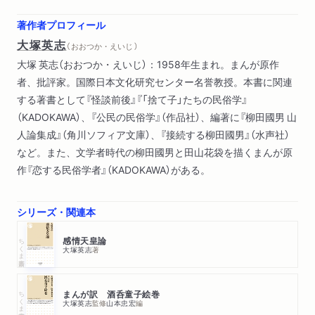
終章 「歴史」と「私」の軋む場所から
著作者プロフィール
大塚英志
（ おおつか・えいじ ）
大塚 英志（おおつか・えいじ）：1958年生まれ。まんが原作
者、批評家。国際日本文化研究センター名誉教授。本書に関連
する著書として『怪談前後』『「捨て子」たちの民俗学』
（KADOKAWA）、『公民の民俗学』（作品社）、編著に『柳田國男 山
人論集成』（角川ソフィア文庫）、『接続する柳田國男』（水声社）
など。また、文学者時代の柳田國男と田山花袋を描くまんが原
作『恋する民俗学者』（KADOKAWA）がある。
シリーズ・関連本
ちくま新書
感情天皇論
大塚英志
著
ちくま新書
まんが訳 酒呑童子絵巻
大塚英志
監修
山本忠宏
編