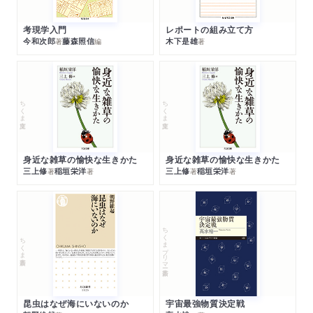
考現学入門
レポートの組み立て方
今和次郎
藤森照信
木下是雄
著
編
著
ちくま文庫
ちくま文庫
身近な雑草の愉快な生きかた
身近な雑草の愉快な生きかた
三上修
稲垣栄洋
三上修
稲垣栄洋
著
著
著
著
ちくまプリマー新書
ちくま新書
昆虫はなぜ海にいないのか
宇宙最強物質決定戦