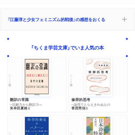
『江藤淳と少女フェミニズム的戦後』の感想をおくる
「ちくま学芸文庫」でいま人気の本
ちくま学芸文庫
ちくま学芸文庫
翻訳の常識
修辞的思考
─読解力から翻訳力へ
─論理でとらえきれぬもの
朱牟田夏雄
香西秀信
著
著
ちくま学芸文庫
ちくま学芸文庫