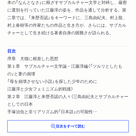
本の「なんとなさ」に根ざすサブカルチャー文学と対峙し、厳密
に選別を行っていた江藤淳の姿を、作品を通して分析する。第
二章では、「来歴否認」をキーワードに、三島由紀夫、村上龍、
村上春樹等の作家たちの作品と生き方が、さらには、サブカル
チャーとして生き続ける著者自身の困難さが語られる。
目次
序章 犬猫に根差した思想
第１章 サブカルチャー文学論・江藤淳編（「ツルリとしたも
の」と妻の崩壊
「母を崩壊させない小説」を探した少年のために
江藤淳と少女フェミニズム的戦後）
第２章 江藤淳と来歴否認の人々（三島由紀夫とサブカルチャー
としての日本
手塚治虫と非リアリズム的「日本語」の可能性
江藤淳と来歴否認の人々
目次をすべて読む
柳田国男と「家」への忸怩
村上春樹と村上龍の「私」語りをめぐって）