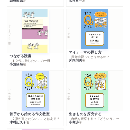
朝野維起
高水裕一
著
著
ちくまプリマー新書
シリーズ・全集
マイテーマの探し方
つながる読書
─探究学習ってどうやるの？
片岡則夫
著
─１０代に推したいこの一冊
小池陽慈
編
シリーズ・全集
シリーズ・全集
苦手から始める作文教室
生きものを探究する
─文章が書けたらいいことはある？
─自然を観察するってどういうこと？
津村記久子
小島渉
著
著