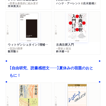
─世界を創造的に組み直す
ハンナ・アーレント
志水速雄
著
訳
河本英夫
著
ちくま学芸文庫
ちくま学芸文庫
ウィトゲンシュタイン〔増補新版〕
古典注釈入門
─言語の限界
─歴史と技法
飯田隆
鈴木健一
著
著
【自由研究、読書感想文……】夏休みの宿題のおと
もに！
ちくま文庫
ちくま学芸文庫