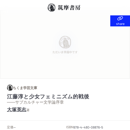
share
share
ちくま学芸文庫
江藤淳と少女フェミニズム的戦後
——サブカルチャー文学論序章
大塚英志
著
定価
ISBN
--
978-4-480-08876-5