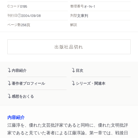
Cコード
整理番号
オ
0195
-14-1
文庫判
刊行日
判型
2004/09/08
頁
ページ数
解説
256
出版社品切れ
内容紹介
目次
著作者プロフィール
シリーズ・関連本
感想をおくる
内容紹介
江藤淳を、優れた文芸批評家であると同時に、優れた文明批評
家であると見ていた著者による江藤淳論。第一章では、戦後日