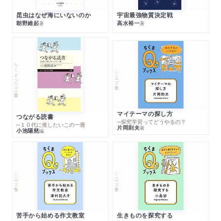
昆虫はなぜ海にいないのか
宇宙最強物質決定戦
朝野維起
高水裕一
著
著
ちくまプリマー新書
シリーズ・全集
マイテーマの探し方
つながる読書
─探究学習ってどうやるの？
─１０代に推したいこの一冊
片岡則夫
著
小池陽慈
編
シリーズ・全集
シリーズ・全集
苦手から始める作文教室
生きものを探究する