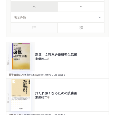
新版 文科系必修研究生活術
ちくま学芸文庫
東郷雄二
著
電子書籍のみ
文庫判
304
頁
2009/04/08
978-4-480-09205-2
打たれ強くなるための読書術
ちくま新書
東郷雄二
著
出版社品切れ
新書判
208
2008/02/05
978-4-480-06410-3