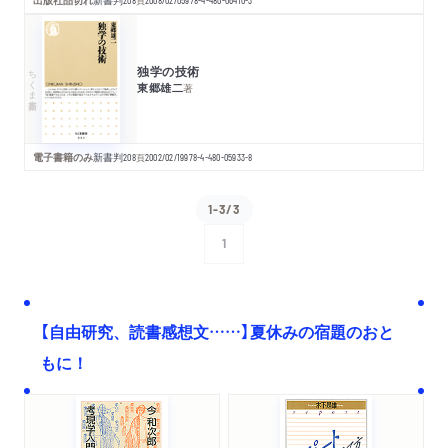
頁
独学の技術
ちくま新書
東郷雄二
著
電子書籍のみ
新書判
208
頁
2002/02/19
978-4-480-05933-8
1-3/3
1
次へ
【自由研究、読書感想文……】夏休みの宿題のおと
もに！