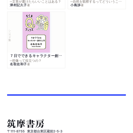
─文章が書けたらいいことはある？
─自然を観察するってどういうこと？
津村記久子
小島渉
著
著
シリーズ・全集
７日でできるキャラクター創作入門
─想像って役立つの？
名取佐和子
著
〒111-8755
東京都台東区蔵前2-5-3