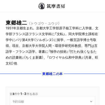
東郷雄二
（トウゴウ・ユウジ）
1951年京都生まれ。京都大学工学部原子核工学科に入学後、文
学部フランス語フランス文学科に「文転」。同大学院博士課程在
学中にパリ第4大学（ソルボンヌ）に留学、一般言語学博士号取
得。現在、京都大学大学院人間・環境学研究科教授。専門は言
語学・フランス語学。著書に『独学の技術』『打たれ強くなるた
めの読書術』（ちくま新書）、『ロワイヤル仏和中辞典』（共著、旺
文社）他
東郷雄二
の本
1
3
─
全
3
件中
件を表示