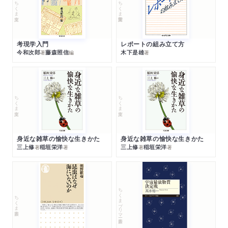
ちくま文庫
ちくま学芸文庫
考現学入門
レポートの組み立て方
今和次郎
藤森照信
木下是雄
著
編
著
ちくま文庫
ちくま文庫
身近な雑草の愉快な生きかた
身近な雑草の愉快な生きかた
三上修
稲垣栄洋
三上修
稲垣栄洋
著
著
著
著
ちくまプリマー新書
ちくま新書