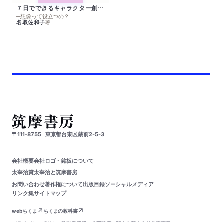
７日でできるキャラクター創作入門
─想像って役立つの？
名取佐和子
著
〒111-8755
東京都台東区蔵前2-5-3
会社概要
会社ロゴ・銘板について
太宰治賞
太宰治と筑摩書房
お問い合わせ
著作権について
出版目録
ソーシャルメディア
リンク集
サイトマップ
webちくま
ちくまの教科書