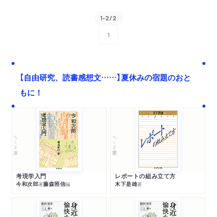
1-2/2
1
次へ
【自由研究、読書感想文……】夏休みの宿題のおと
もに！
ちくま文庫
ちくま学芸文庫
考現学入門
レポートの組み立て方
今和次郎
藤森照信
木下是雄
著
編
著