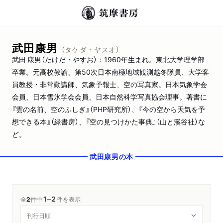
武田康男
（タケダ・ヤスオ）
武田 康男（たけだ・やすお）：1960年生まれ。東北大学理学部
卒業。元高校教諭、第50次日本南極地域観測越冬隊員、大学客
員教授・非常勤講師、気象予報士、空の写真家。日本気象学会
会員、日本雪氷学会会員、日本自然科学写真協会理事。著書に
『雲の名前、空のふしぎ』（PHP研究所）、『今の空から天気を予
想できる本』（緑書房）、『空の見つけかた事典』（山と溪谷社）な
ど。
武田康男
の本
1
2
─
全
2
件中
件を表示