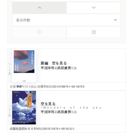
新編 空を見る
ちくま文庫
平沼洋司
武田康男
著
写真
定価:
946
円
（10％税込）
文庫判
192
頁
2024/10/09
978-4-480-43978-9
空を見る
シリーズ・全集
─Ｗｏｎｄｅｒｓ ｏｆ ｔｈｅ ｓｋｙ
平沼洋司
武田康男
著
写真
出版社品切れ
Ｂ６判
160
頁
2001/01/24
978-4-480-04242-2