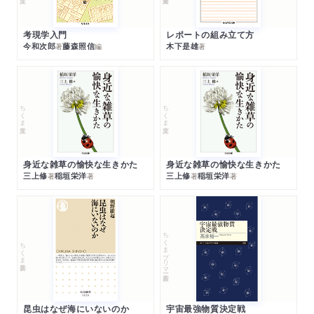
考現学入門
レポートの組み立て方
今和次郎
藤森照信
木下是雄
著
編
著
ちくま文庫
ちくま文庫
身近な雑草の愉快な生きかた
身近な雑草の愉快な生きかた
三上修
稲垣栄洋
三上修
稲垣栄洋
著
著
著
著
ちくまプリマー新書
ちくま新書
昆虫はなぜ海にいないのか
宇宙最強物質決定戦