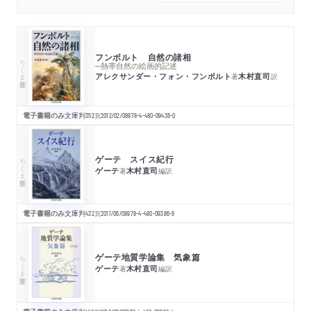
フンボルト 自然の諸相
ちくま学芸文庫
─熱帯自然の絵画的記述
アレクサンダー・フォン・フンボルト
木村直司
著
訳
電子書籍のみ
文庫判
352
頁
2012/02/08
978-4-480-09436-0
ゲーテ スイス紀行
ちくま学芸文庫
ゲーテ
木村直司
著
編訳
電子書籍のみ
文庫判
432
頁
2011/06/08
978-4-480-09386-8
ゲーテ地質学論集 気象篇
ちくま学芸文庫
ゲーテ
木村直司
著
編訳