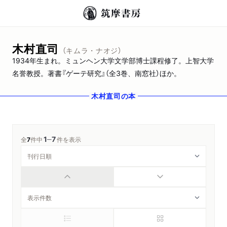
木村直司
（キムラ・ナオジ）
1934年生まれ。ミュンヘン大学文学部博士課程修了。上智大学
名誉教授。著書『ゲーテ研究』（全3巻、南窓社）ほか。
木村直司
の本
1
7
─
全
7
件中
件を表示