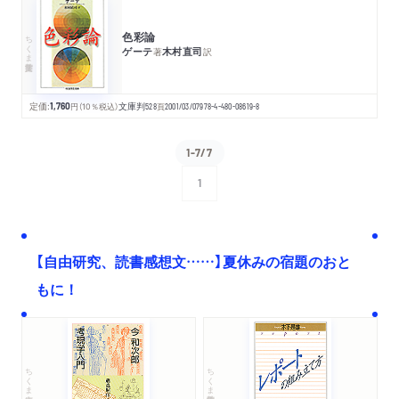
色彩論
ちくま学芸文庫
ゲーテ
木村直司
著
訳
定価:
1,760
円
（10％税込）
文庫判
528
頁
2001/03/07
978-4-480-08619-8
1-7/7
1
次へ
【自由研究、読書感想文……】夏休みの宿題のおと
もに！
ちくま文庫
ちくま学芸文庫