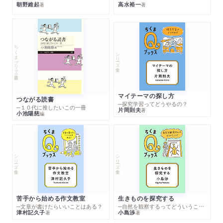
朝野維起
高水裕一
著
著
ちくまプリマー新書
シリーズ・全集
マイテーマの探し方
つながる読書
─探究学習ってどうやるの？
─１０代に推したいこの一冊
片岡則夫
著
小池陽慈
編
シリーズ・全集
シリーズ・全集
苦手から始める作文教室
生きものを探究する
─文章が書けたらいいことはある？
─自然を観察するってどういうこと？
津村記久子
小島渉
著
著