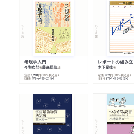
ちくま文庫
ちくま学芸文庫
考現学入門
レポートの組み立
今和次郎
藤森照信
木下是雄
著
編
著
定価:
円
（10％税込み）
定価:
円
（10％税込み）
1,210
902
ISBN:
ISBN:
978-4-480-02115-1
978-4-480-08121-6
ちくまプリマー新書
ちくまプリマー新書