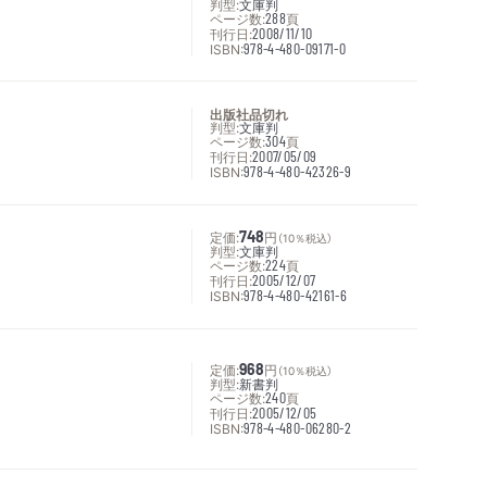
判型:
文庫判
ページ数:
288
頁
刊行日:
2008/11/10
ISBN:
978-4-480-09171-0
出版社品切れ
判型:
文庫判
ページ数:
304
頁
刊行日:
2007/05/09
ISBN:
978-4-480-42326-9
定価:
748
円
（10％税込）
判型:
文庫判
ページ数:
224
頁
刊行日:
2005/12/07
ISBN:
978-4-480-42161-6
定価:
968
円
（10％税込）
判型:
新書判
ページ数:
240
頁
刊行日:
2005/12/05
ISBN:
978-4-480-06280-2