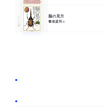
脳の見方
ちくま文庫
養老孟司
著