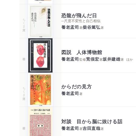
恐龍が飛んだ日
ちくま文庫
─尺度不変性と自己相似
養老孟司
柴谷篤弘
著
著
図説 人体博物館
養老孟司
荒俣宏
坂井建雄
監修
著
著
ほか
からだの見方
ちくま文庫
養老孟司
著
対談 目から脳に抜ける話
養老孟司
吉田直哉
著
著