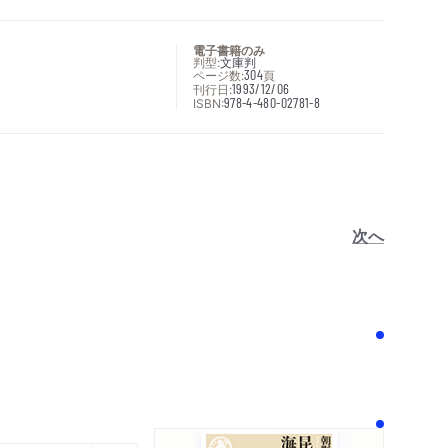
電子書籍のみ
判型:
文庫判
ページ数:
304
頁
刊行日:
1993/12/06
ISBN:
978-4-480-02781-8
次へ
！