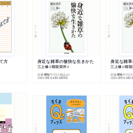
ちくま文庫
ちくま文庫
て方
身近な雑草の愉快な生きかた
身近な雑草
三上修
稲垣栄洋
三上修
稲垣
著
著
著
定価:
円
（10％税込み）
定価:
円
（10
814
814
ISBN:
ISBN:
978-4-480-42819-6
978-4-480-
シリーズ・全集
シリーズ・全集