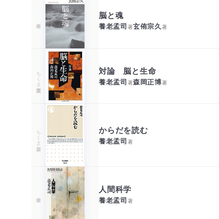
脳と魂
養老孟司
玄侑宗久
著
著
対論 脳と生命
ちくま学芸文庫
養老孟司
森岡正博
著
著
からだを読む
ちくま新書
養老孟司
著
人間科学
養老孟司
著