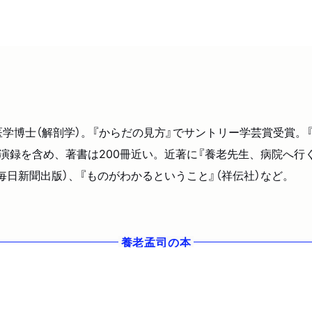
医学博士（解剖学）。『からだの見方』でサントリー学芸賞受賞。
演録を含め、著書は200冊近い。近著に『養老先生、病院へ行
（毎日新聞出版）、『ものがわかるということ』（祥伝社）など。
養老孟司
の本