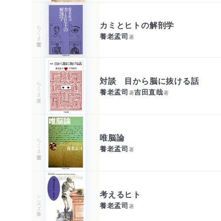
カミとヒトの解剖学
ちくま学芸文庫
養老孟司
著
対談 目から脳に抜ける話
ちくま文庫
養老孟司
吉田直哉
著
著
唯脳論
ちくま学芸文庫
養老孟司
著
考えるヒト
シリーズ・全集
養老孟司
著