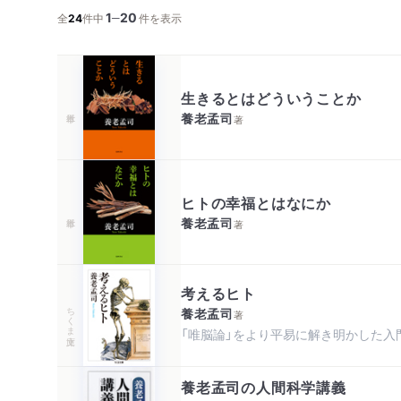
1
20
─
全
24
件中
件を表示
生きるとはどういうことか
養老孟司
著
ヒトの幸福とはなにか
養老孟司
著
考えるヒト
ちくま文庫
養老孟司
著
「唯脳論」をより平易に解き明かした入
養老孟司の人間科学講義