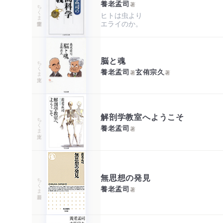
養老孟司
著
ちくま学芸文庫
ヒトは虫より

エライのか。
脳と魂
ちくま文庫
養老孟司
玄侑宗久
著
著
解剖学教室へようこそ
ちくま文庫
養老孟司
著
無思想の発見
ちくま新書
養老孟司
著