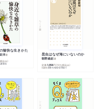
ちくま新書
の愉快な生きかた
昆虫はなぜ海にいないのか
栄洋
著
朝野維起
著
％税込み）
42819-6
定価:
円
（10％税込み）
1,056
ISBN:
978-4-480-07756-1
シリーズ・全集