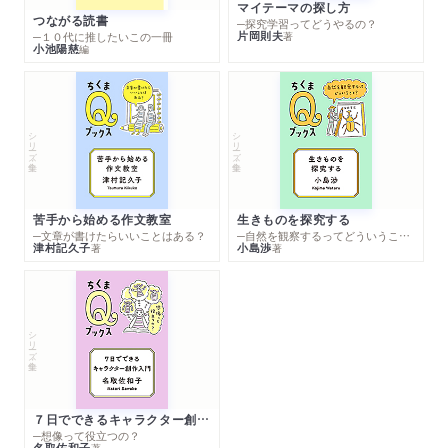
マイテーマの探し方
つながる読書
─探究学習ってどうやるの？
片岡則夫
著
─１０代に推したいこの一冊
小池陽慈
編
シリーズ・全集
シリーズ・全集
苦手から始める作文教室
生きものを探究する
─文章が書けたらいいことはある？
─自然を観察するってどういうこと？
津村記久子
小島渉
著
著
シリーズ・全集
７日でできるキャラクター創作入門
─想像って役立つの？
名取佐和子
著