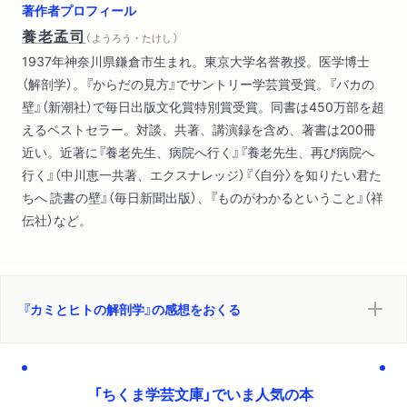
著作者プロフィール
養老孟司
（ ようろう・たけし ）
1937年神奈川県鎌倉市生まれ。東京大学名誉教授。医学博士
（解剖学）。『からだの見方』でサントリー学芸賞受賞。『バカの
壁』（新潮社）で毎日出版文化賞特別賞受賞。同書は450万部を超
えるベストセラー。対談、共著、講演録を含め、著書は200冊
近い。近著に『養老先生、病院へ行く』『養老先生、再び病院へ
行く』（中川恵一共著、エクスナレッジ）『〈自分〉を知りたい君た
ちへ 読書の壁』（毎日新聞出版）、『ものがわかるということ』（祥
伝社）など。
『カミとヒトの解剖学』の感想をおくる
「ちくま学芸文庫」でいま人気の本