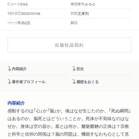
Cコード
整理番号
ヨ
0145
-5-2
文庫判
刊行日
判型
2002/01/09
頁
ページ数
解説
352
出版社品切れ
内容紹介
目次
著作者プロフィール
感想をおくる
内容紹介
感動するのは「心」か「脳」か。魂はなぜ生じたのか。「死ぬ瞬間」
はあるのか。脳死とはどういうことか。死体が不気味なのはな
ぜか。身体は空の器か。墓とは何か。魑魅魍魎の正体は？宗教
と科学と信仰の関係は？脳の問題は、機能すなわち心として見