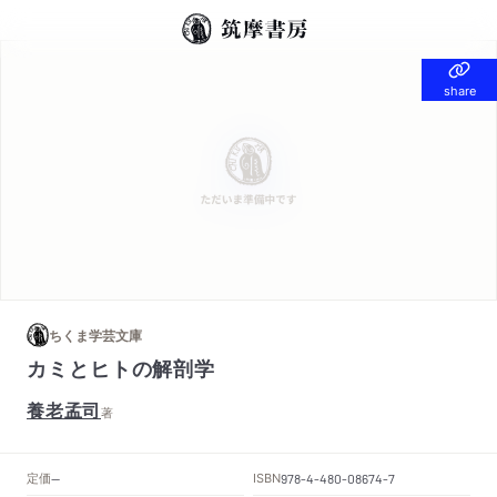
share
share
ちくま学芸文庫
カミとヒトの解剖学
養老孟司
著
定価
ISBN
--
978-4-480-08674-7