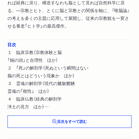
れば経典に戻り、構造すなわち脳として見れば自然科学に戻
る。―宗教とヒト、とくに脳と宗教との関係を軸に、『唯脳論』
の考えを多くの主題に応用して展開し、従来の宗教観を一変さ
せる養老「ヒト学」の最高傑作。
目次
１ 臨床宗教（宗教体験と脳
「鰯の頭」と合理性 ほか）
２ 「死」の解剖学（死ぬという瞬間はない
脳の死とはどういう現象か ほか）
３ 霊魂の解剖学（現代の魑魅魍魎
霊魂の「根性」 ほか）
４ 臨床仏教（経典の解剖学
浄土の見方 ほか）
５ 隠された身体（禅の身体論
目次をすべて読む
身体という禁忌 ほか）