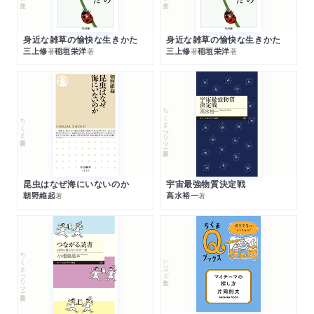
身近な雑草の愉快な生きかた
身近な雑草の愉快な生きかた
三上修
稲垣栄洋
三上修
稲垣栄洋
著
著
著
著
ちくまプリマー新書
ちくま新書
昆虫はなぜ海にいないのか
宇宙最強物質決定戦
朝野維起
高水裕一
著
著
ちくまプリマー新書
シリーズ・全集