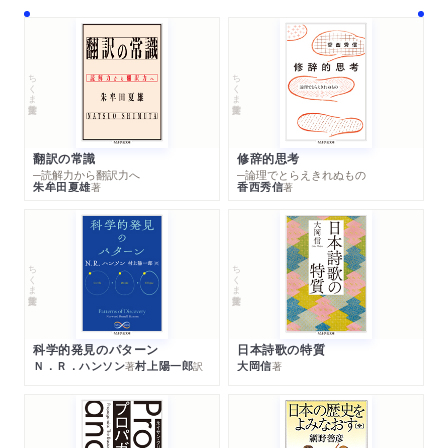
ちくま学芸文庫
ちくま学芸文庫
翻訳の常識
修辞的思考
─読解力から翻訳力へ
─論理でとらえきれぬもの
朱牟田夏雄
香西秀信
著
著
ちくま学芸文庫
ちくま学芸文庫
科学的発見のパターン
日本詩歌の特質
Ｎ．Ｒ．ハンソン
村上陽一郎
大岡信
著
訳
著