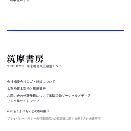
〒111-8755
東京都台東区蔵前2-5-3
会社概要
会社ロゴ・銘板について
太宰治賞
太宰治と筑摩書房
お問い合わせ
著作権について
出版目録
ソーシャルメディア
リンク集
サイトマップ
webちくま
ちくまの教科書
プライバシーポリシー
教科書採択の公正確保に関する基本方針
免責事項