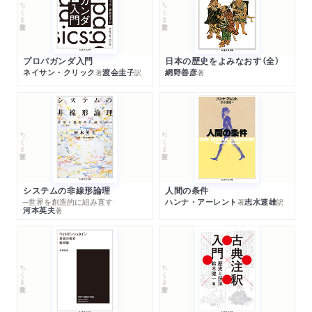
ちくま学芸文庫
ちくま学芸文庫
プロパガンダ入門
日本の歴史をよみなおす（全）
ネイサン・クリック
渡会圭子
網野善彦
著
訳
著
ちくま学芸文庫
ちくま学芸文庫
システムの非線形論理
人間の条件
─世界を創造的に組み直す
ハンナ・アーレント
志水速雄
著
訳
河本英夫
著
ちくま学芸文庫
ちくま学芸文庫