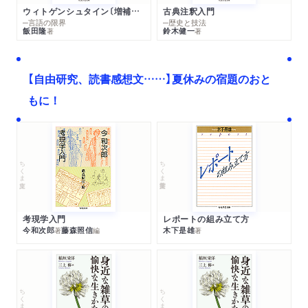
ウィトゲンシュタイン〔増補新版〕
古典注釈入門
─言語の限界
─歴史と技法
飯田隆
鈴木健一
著
著
【自由研究、読書感想文……】夏休みの宿題のおと
もに！
ちくま文庫
ちくま学芸文庫
考現学入門
レポートの組み立て方
今和次郎
藤森照信
木下是雄
著
編
著
ちくま文庫
ちくま文庫