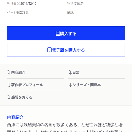
文庫判
刊行日
判型
2014/12/10
頁
ページ数
解説
272
購入する
電子版を購入する
内容紹介
目次
著作者プロフィール
シリーズ・関連本
感想をおくる
内容紹介
西洋には残酷美術の名画が数多くある。なぜこれほど凄惨な場
面がくりかえし描かれてきたのか？そこに人間のどんな欲望と