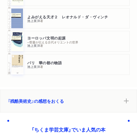
ちくまプリマー新書
よみがえる天才２ レオナルド・ダ・ヴィンチ
池上英洋
著
ちくまプリマー新書
ヨーロッパ文明の起源
─聖書が伝える古代オリエントの世界
池上英洋
著
ちくま新書
パリ 華の都の物語
池上英洋
著
『残酷美術史』の感想をおくる
「ちくま学芸文庫」でいま人気の本