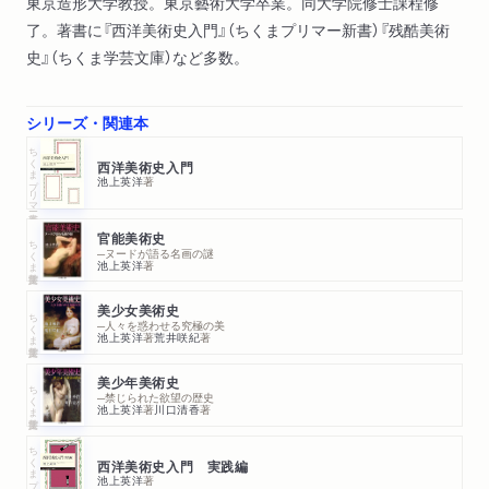
東京造形大学教授。東京藝術大学卒業。同大学院修士課程修
了。著書に『西洋美術史入門』（ちくまプリマー新書）『残酷美術
史』（ちくま学芸文庫）など多数。
シリーズ・関連本
ちくまプリマー新書
西洋美術史入門
池上英洋
著
官能美術史
ちくま学芸文庫
─ヌードが語る名画の謎
池上英洋
著
美少女美術史
ちくま学芸文庫
─人々を惑わせる究極の美
池上英洋
著
荒井咲紀
著
美少年美術史
ちくま学芸文庫
─禁じられた欲望の歴史
池上英洋
著
川口清香
著
ちくまプリマー新書
西洋美術史入門 実践編
池上英洋
著