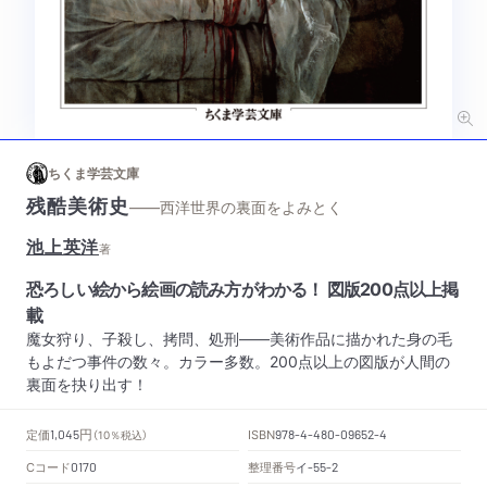
ちくま学芸文庫
残酷美術史
——西洋世界の裏面をよみとく
池上英洋
著
恐ろしい絵から絵画の読み方がわかる！ 図版200点以上掲
載
魔女狩り、子殺し、拷問、処刑――美術作品に描かれた身の毛
もよだつ事件の数々。カラー多数。200点以上の図版が人間の
裏面を抉り出す！
円
定価
ISBN
1,045
（10％税込）
978-4-480-09652-4
Cコード
整理番号
イ
0170
-55-2