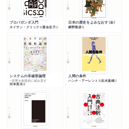
ちくま学芸文庫
ちくま学芸文庫
プロパガンダ入門
日本の歴史をよみなおす（全）
ネイサン・クリック
渡会圭子
網野善彦
著
訳
著
ちくま学芸文庫
ちくま学芸文庫
システムの非線形論理
人間の条件
─世界を創造的に組み直す
ハンナ・アーレント
志水速雄
著
訳
河本英夫
著
ちくま学芸文庫
ちくま学芸文庫