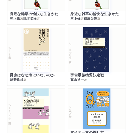
身近な雑草の愉快な生きかた
身近な雑草の愉快な生きかた
三上修
稲垣栄洋
三上修
稲垣栄洋
著
著
著
著
ちくまプリマー新書
ちくま新書
昆虫はなぜ海にいないのか
宇宙最強物質決定戦
朝野維起
高水裕一
著
著
ちくまプリマー新書
シリーズ・全集
マイテーマの探し方