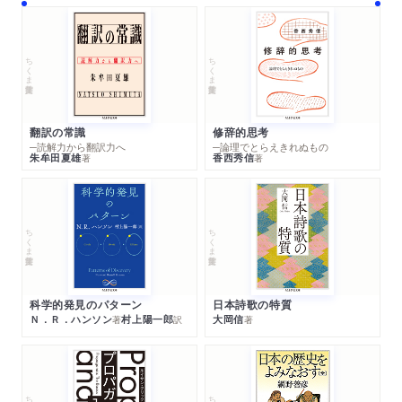
ちくま学芸文庫
ちくま学芸文庫
翻訳の常識
修辞的思考
─読解力から翻訳力へ
─論理でとらえきれぬもの
朱牟田夏雄
香西秀信
著
著
ちくま学芸文庫
ちくま学芸文庫
科学的発見のパターン
日本詩歌の特質
Ｎ．Ｒ．ハンソン
村上陽一郎
大岡信
著
訳
著