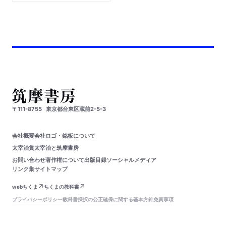
〒111-8755
東京都台東区蔵前2-5-3
会社概要
会社ロゴ・銘板について
太宰治賞
太宰治と筑摩書房
お問い合わせ
著作権について
出版目録
ソーシャルメディア
リンク集
サイトマップ
webちくま
ちくまの教科書
プライバシーポリシー
教科書採択の公正確保に関する基本方針
免責事項