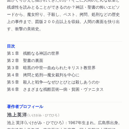
残虐性を読みとることができるのか？神話・聖書の怖いエピソ
ードから、魔女狩り、子殺し、ペスト、拷問、処刑などの歴史
上の事件まで、図版２００点以上を収録。人間の裏面を抉り出
す、衝撃の美術史。
目次
第１章 残酷なる神話の世界
第２章 聖書の裏面
第３章 暗黒の中世―血ぬられたキリスト教世界
第４章 拷問と処刑―魔女裁判を中心に
第５章 殺人と戦争―なぜひとびとは殺しあうのか
第６章 さまざまな残酷芸術―病・貧困・ヴァニタス
著作者プロフィール
池上英洋
（ いけがみ・ひでひろ ）
池上 英洋（いけがみ・ひでひろ）：1967年生まれ。広島県出身。