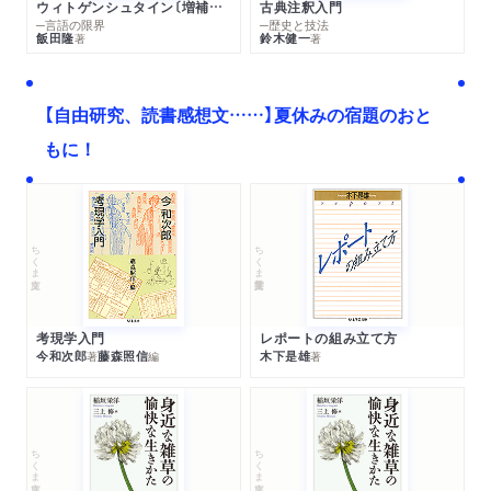
ウィトゲンシュタイン〔増補新版〕
古典注釈入門
─言語の限界
─歴史と技法
飯田隆
鈴木健一
著
著
【自由研究、読書感想文……】夏休みの宿題のおと
もに！
ちくま文庫
ちくま学芸文庫
考現学入門
レポートの組み立て方
今和次郎
藤森照信
木下是雄
著
編
著
ちくま文庫
ちくま文庫