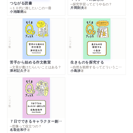
つながる読書
─探究学習ってどうやるの？
片岡則夫
著
─１０代に推したいこの一冊
小池陽慈
編
シリーズ・全集
シリーズ・全集
苦手から始める作文教室
生きものを探究する
─文章が書けたらいいことはある？
─自然を観察するってどういうこと？
津村記久子
小島渉
著
著
シリーズ・全集
７日でできるキャラクター創作入門
─想像って役立つの？
名取佐和子
著