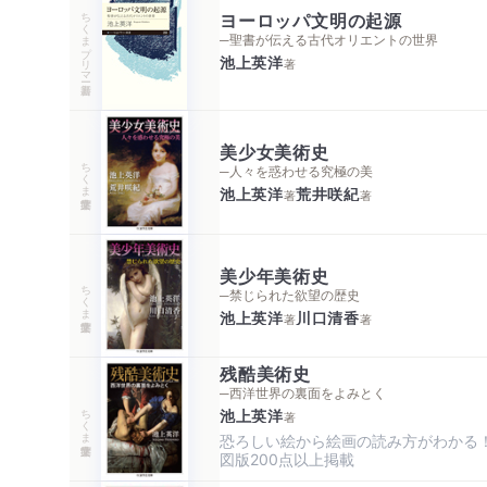
ちくまプリマー新書
ヨーロッパ文明の起源
─聖書が伝える古代オリエントの世界
池上英洋
著
美少女美術史
ちくま学芸文庫
─人々を惑わせる究極の美
池上英洋
荒井咲紀
著
著
美少年美術史
ちくま学芸文庫
─禁じられた欲望の歴史
池上英洋
川口清香
著
著
残酷美術史
─西洋世界の裏面をよみとく
ちくま学芸文庫
池上英洋
著
恐ろしい絵から絵画の読み方がわかる！
図版200点以上掲載