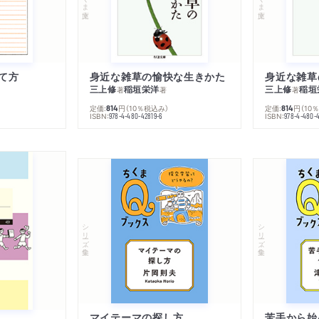
て方
身近な雑草の愉快な生きかた
身近な雑草
三上修
稲垣栄洋
三上修
稲垣
著
著
著
定価:
円
（10％税込み）
定価:
円
（10
814
814
ISBN:
ISBN:
978-4-480-42819-6
978-4-480-
シリーズ・全集
シリーズ・全集
マイテーマの探し方
苦手から始