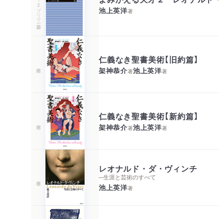
ちくまプリマー新書
池上英洋
著
仁義なき聖書美術【旧約篇】
架神恭介
池上英洋
著
著
仁義なき聖書美術【新約篇】
架神恭介
池上英洋
著
著
レオナルド・ダ・ヴィンチ
─生涯と芸術のすべて
池上英洋
著