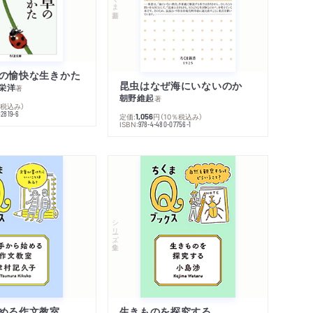
の愉快な生きかた
昆虫はなぜ海にいないのか
栄洋
著
朝野維起
著
％税込み）
42819-6
定価:
円
（10％税込み）
1,056
ISBN:
978-4-480-07756-1
シリーズ・全集
める作文教室
生きものを探究する