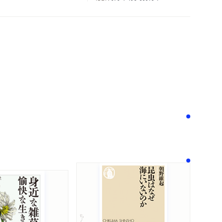
次へ
！
ちくま新書