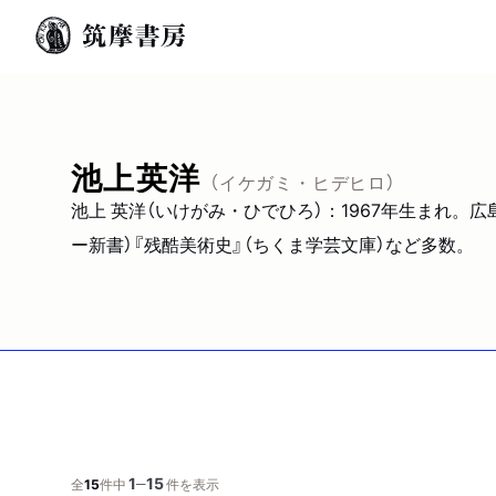
池上英洋
（イケガミ・ヒデヒロ）
池上 英洋（いけがみ・ひでひろ）：1967年生まれ
ー新書）『残酷美術史』（ちくま学芸文庫）など多数。
1
15
─
全
15
件中
件を表示