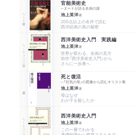
官能美術史
─ヌードが語る名画の謎
ちくま学芸文庫
池上英洋
著
200点以上の名作で読む

西洋絵画の美の秘密
西洋美術史入門 実践編
ちくまプリマー新書
池上英洋
著
世界が変わる、名画の見方

前作『西洋美術史入門』から

さらに一歩奥へ
死と復活
─「狂気の母」の図像から読むキリスト教
池上英洋
著
母はなぜ

わが子を殺したか
西洋美術史入門
ちくまプリマー新書
池上英洋
著
この一冊でわかる

基礎知識から鑑賞スキルまで