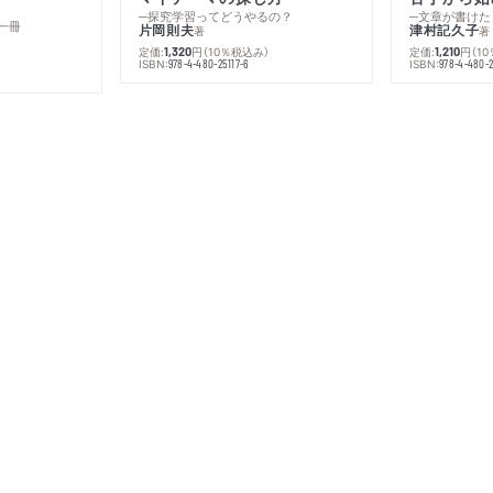
─探究学習ってどうやるの？
─文章が書けた
一冊
片岡則夫
津村記久子
著
著
定価:
円
（10％税込み）
定価:
円
（1
1,320
1,210
ISBN:
ISBN:
978-4-480-25117-6
978-4-480-2