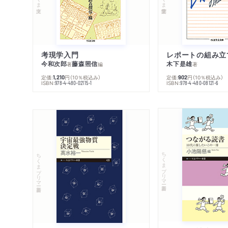
考現学入門
レポートの組み立
今和次郎
藤森照信
木下是雄
著
編
著
定価:
円
（10％税込み）
定価:
円
（10％税込み）
1,210
902
ISBN:
ISBN:
978-4-480-02115-1
978-4-480-08121-6
ちくまプリマー新書
ちくまプリマー新書