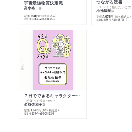
つながる読書
宇宙最強物質決定戦
─１０代に推したいこの
高水裕一
著
小池陽慈
編
定価:
円
（10％税込み）
858
定価:
円
（10％税込み）
1,078
ISBN:
978-4-480-68445-5
ISBN:
978-4-480-68476-9
シリーズ・全集
７日でできるキャラクター創作入門
─想像って役立つの？
名取佐和子
著
定価:
円
（10％税込み）
1,540
ISBN:
978-4-480-25162-6