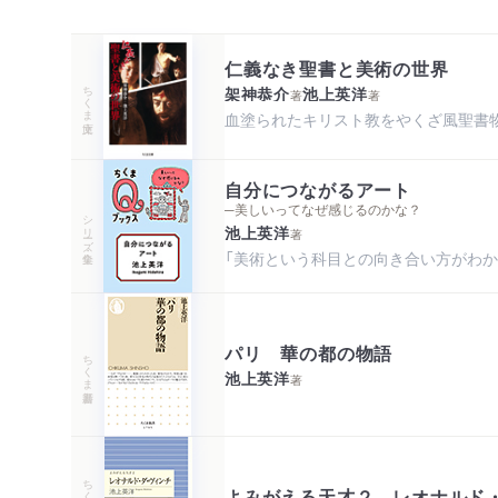
仁義なき聖書と美術の世界
ちくま文庫
架神恭介
池上英洋
著
著
血塗られたキリスト教をやくざ風聖書
自分につながるアート
─美しいってなぜ感じるのかな？
シリーズ・全集
池上英洋
著
「美術という科目との向き合い方がわか
パリ 華の都の物語
ちくま新書
池上英洋
著
よみがえる天才２ レオナルド