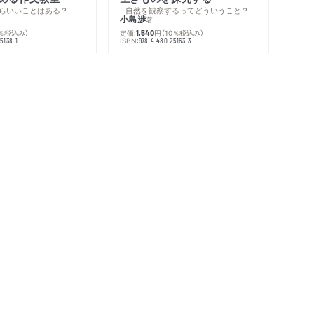
らいいことはある？
─自然を観察するってどういうこと？
小島渉
著
0％税込み）
定価:
円
（10％税込み）
1,540
ISBN:
5138-1
978-4-480-25163-3