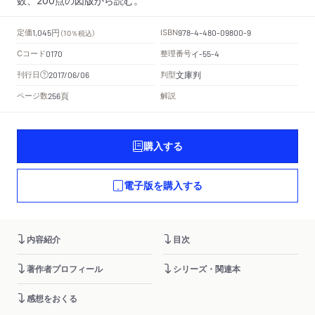
円
定価
ISBN
1,045
（10％税込）
978-4-480-09800-9
Cコード
整理番号
イ
0170
-55-4
文庫判
刊行日
判型
2017/06/06
頁
ページ数
解説
256
購入する
電子版を購入する
内容紹介
目次
著作者プロフィール
シリーズ・関連本
感想をおくる