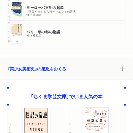
ちくまプリマー新書
ヨーロッパ文明の起源
─聖書が伝える古代オリエントの世界
池上英洋
著
ちくま新書
パリ 華の都の物語
池上英洋
著
『美少女美術史』の感想をおくる
「ちくま学芸文庫」でいま人気の本
ちくま学芸文庫
ちくま学芸文庫