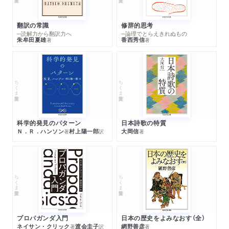
翻訳の常識
修辞的思考
─読解力から翻訳力へ
─論理でとらえきれぬもの
朱牟田夏雄
香西秀信
著
著
ちくま学芸文庫
ちくま学芸文庫
科学的発見のパターン
日本詩歌の特質
Ｎ．Ｒ．ハンソン
村上陽一郎
大岡信
著
訳
著
ちくま学芸文庫
ちくま学芸文庫
プロパガンダ入門
日本の歴史をよみなおす（全）
ネイサン・クリック
渡会圭子
網野善彦
著
訳
著