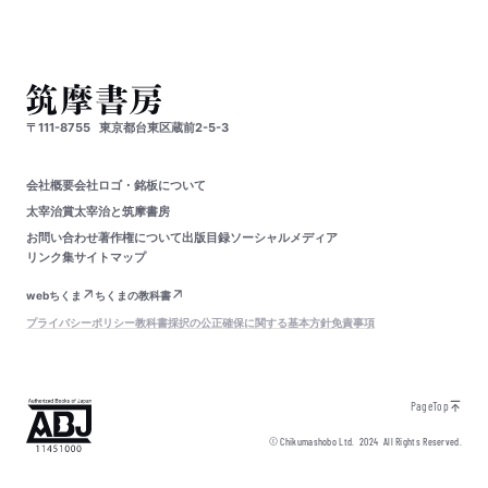
〒111-8755
東京都台東区蔵前2-5-3
会社概要
会社ロゴ・銘板について
太宰治賞
太宰治と筑摩書房
お問い合わせ
著作権について
出版目録
ソーシャルメディア
リンク集
サイトマップ
webちくま
ちくまの教科書
プライバシーポリシー
教科書採択の公正確保に関する基本方針
免責事項
PageTop
© Chikumashobo Ltd.
2024
All Rights Reserved.