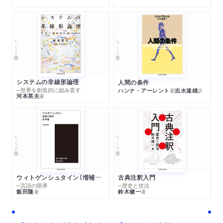
ちくま学芸文庫
ちくま学芸文庫
システムの非線形論理
人間の条件
─世界を創造的に組み直す
ハンナ・アーレント
志水速雄
著
訳
河本英夫
著
ちくま学芸文庫
ちくま学芸文庫
ウィトゲンシュタイン〔増補新版〕
古典注釈入門
─言語の限界
─歴史と技法
飯田隆
鈴木健一
著
著