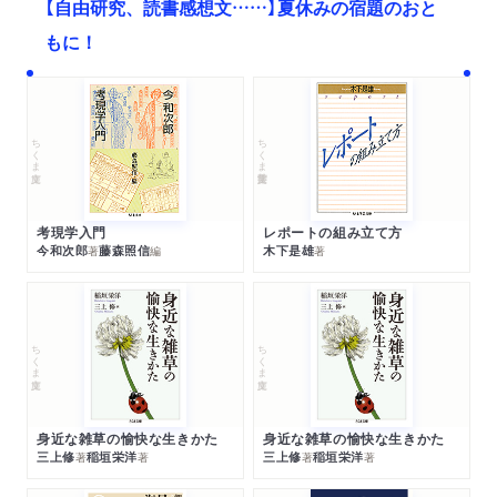
【自由研究、読書感想文……】夏休みの宿題のおと
もに！
ちくま文庫
ちくま学芸文庫
考現学入門
レポートの組み立て方
今和次郎
藤森照信
木下是雄
著
編
著
ちくま文庫
ちくま文庫
身近な雑草の愉快な生きかた
身近な雑草の愉快な生きかた
三上修
稲垣栄洋
三上修
稲垣栄洋
著
著
著
著