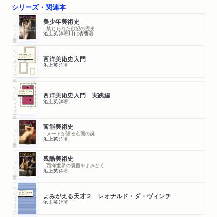
シリーズ・関連本
美少年美術史
ちくま学芸文庫
─禁じられた欲望の歴史
池上英洋
著
川口清香
著
ちくまプリマー新書
西洋美術史入門
池上英洋
著
ちくまプリマー新書
西洋美術史入門 実践編
池上英洋
著
官能美術史
ちくま学芸文庫
─ヌードが語る名画の謎
池上英洋
著
残酷美術史
ちくま学芸文庫
─西洋世界の裏面をよみとく
池上英洋
著
ちくまプリマー新書
よみがえる天才２ レオナルド・ダ・ヴィンチ
池上英洋
著