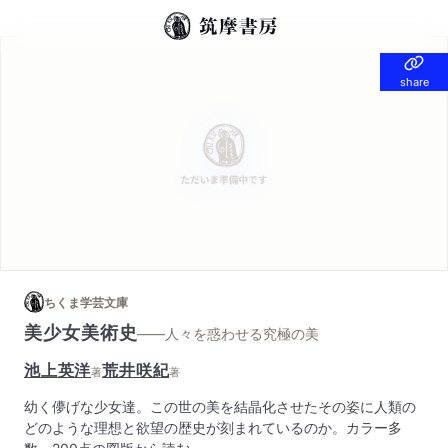
share
share
ちくま学芸文庫
美少女美術史
——人々を惑わせる究極の美
池上英洋
荒井咲紀
著
著
幼く儚げな少女達。この世の美を結晶化させたその姿に人類の
どのような理想と欲望の歴史が刻まれているのか。カラー多
数、200点の図版から読む。