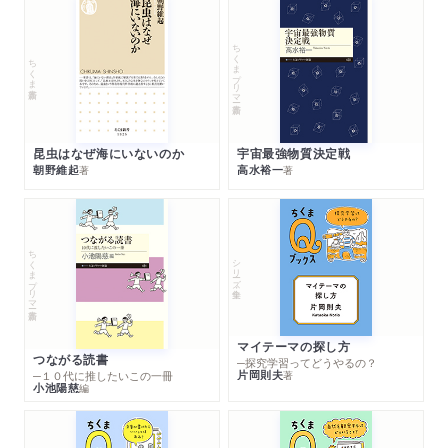
ちくまプリマー新書
ちくま新書
昆虫はなぜ海にいないのか
宇宙最強物質決定戦
朝野維起
高水裕一
著
著
ちくまプリマー新書
シリーズ・全集
マイテーマの探し方
つながる読書
─探究学習ってどうやるの？
片岡則夫
著
─１０代に推したいこの一冊
小池陽慈
編