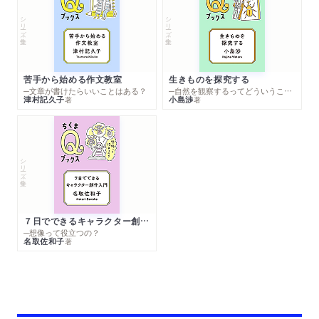
シリーズ・全集
シリーズ・全集
苦手から始める作文教室
生きものを探究する
─文章が書けたらいいことはある？
─自然を観察するってどういうこと？
津村記久子
小島渉
著
著
シリーズ・全集
７日でできるキャラクター創作入門
─想像って役立つの？
名取佐和子
著