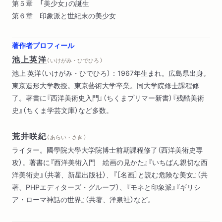
第５章 「美少女」の誕生
第６章 印象派と世紀末の美少女
著作者プロフィール
池上英洋
（ いけがみ・ひでひろ ）
池上 英洋（いけがみ・ひでひろ）：1967年生まれ。広島県出身。
東京造形大学教授。東京藝術大学卒業。同大学院修士課程修
了。著書に『西洋美術史入門』（ちくまプリマー新書）『残酷美術
史』（ちくま学芸文庫）など多数。
荒井咲紀
（ あらい・さき ）
ライター。國學院大學大学院博士前期課程修了（西洋美術史専
攻）。著書に『西洋美術入門 絵画の見かた』『いちばん親切な西
洋美術史』（共著、新星出版社）、『［名画］と読む危険な美女』（共
著、PHPエディターズ・グループ）、『モネと印象派』『ギリシ
ア・ローマ神話の世界』（共著、洋泉社）など。