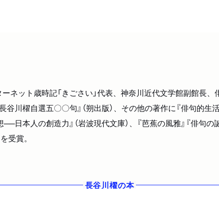
ターネット歳時記「きごさい」代表、神奈川近代文学館副館長、俳
、『長谷川櫂自選五〇〇句』（朔出版）、その他の著作に『俳句的生
思想──日本人の創造力』（岩波現代文庫）、『芭蕉の風雅』『俳句の
）を受賞。
長谷川櫂
の本