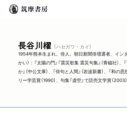
長谷川櫂
（ハセガワ・カイ）
1954年熊本生まれ。俳人。朝日新聞俳壇選者、イン
かい）：『太陽の門』『震災歌集 震災句集』（青磁社）
か』（中公文庫）、『俳句と人間』（岩波新書）、『和の
リー学芸賞（1990）、句集『虚空』で読売文学賞（2003