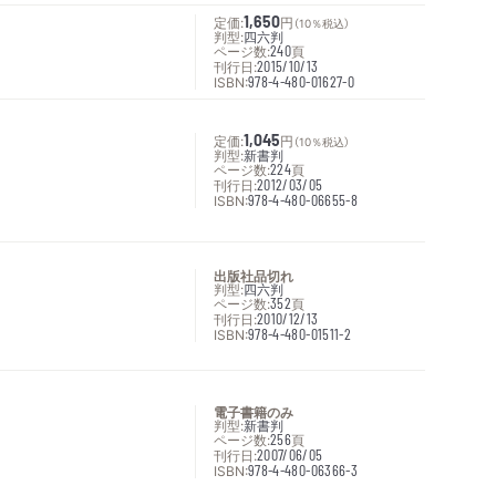
定価:
1,650
円
（10％税込）
判型:
四六判
ページ数:
240
頁
刊行日:
2015/10/13
ISBN:
978-4-480-01627-0
定価:
1,045
円
（10％税込）
判型:
新書判
ページ数:
224
頁
刊行日:
2012/03/05
ISBN:
978-4-480-06655-8
出版社品切れ
判型:
四六判
ページ数:
352
頁
刊行日:
2010/12/13
ISBN:
978-4-480-01511-2
電子書籍のみ
判型:
新書判
ページ数:
256
頁
刊行日:
2007/06/05
ISBN:
978-4-480-06366-3