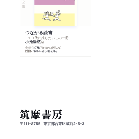
つながる読書
─１０代に推したいこの一冊
小池陽慈
編
定価:
円
（10％税込み）
1,078
ISBN:
978-4-480-68476-9
〒111-8755
東京都台東区蔵前2-5-3