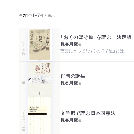
1
7
─
全
7
件中
件を表示
「おくのほそ道」を読む 決定版
ちくま文庫
長谷川櫂
著
芭蕉にとって「おくのほそ道」とは。
俳句の誕生
長谷川櫂
著
ちくまプリマー新書
文学部で読む日本国憲法
長谷川櫂
著