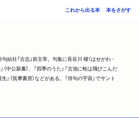
これから出る本
本をさがす
句結社「古志」前主宰。句集に長谷川 櫂（はせがわ・
活』（中公新書）、『四季のうた』『古池に蛙は飛びこんだ
誕生』（筑摩書房）などがある。『俳句の宇宙』でサント