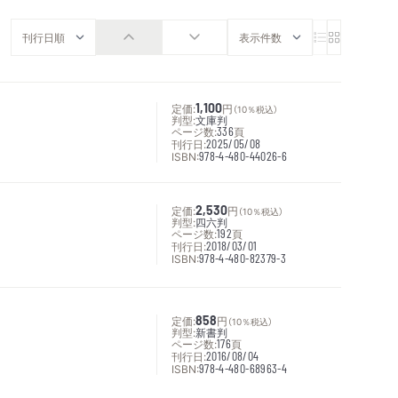
定価:
1,100
円
（10％税込）
判型:
文庫判
ページ数:
336
頁
刊行日:
2025/05/08
ISBN:
978-4-480-44026-6
定価:
2,530
円
（10％税込）
判型:
四六判
ページ数:
192
頁
刊行日:
2018/03/01
ISBN:
978-4-480-82379-3
定価:
858
円
（10％税込）
判型:
新書判
ページ数:
176
頁
刊行日:
2016/08/04
ISBN:
978-4-480-68963-4