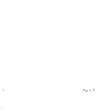
イト
PageTop
シー