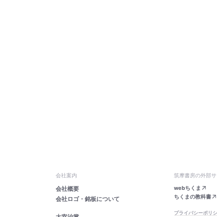
会社案内
筑摩書房の外部サ
webちくま
会社概要
ちくまの教科書
会社ロゴ・銘板について
プライバシーポリ
太宰治賞