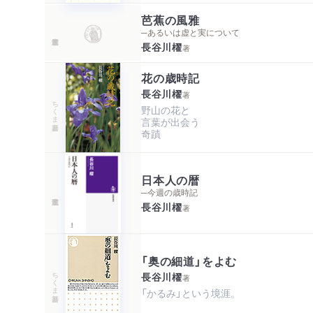
芭蕉の風雅
─あるいは虚と実について
長谷川櫂
著
花の歳時記
長谷川櫂
著
ちくま新書
野山の花と

言葉が出会う

奇蹟
日本人の暦
─今週の歳時記
長谷川櫂
著
「奥の細道」をよむ
ちくま新書
長谷川櫂
著
「かるみ」という境涯。