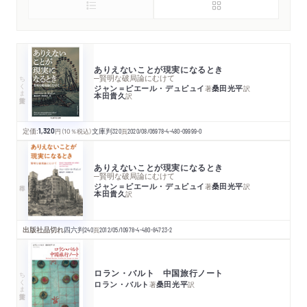
ありえないことが現実になるとき
ちくま学芸文庫
─賢明な破局論にむけて
ジャン＝ピエール・デュピュイ
桑田光平
著
訳
本田貴久
訳
定価:
1,320
円
（10％税込）
文庫判
320
頁
2020/08/06
978-4-480-09999-0
ありえないことが現実になるとき
─賢明な破局論にむけて
ジャン＝ピエール・デュピュイ
桑田光平
著
訳
本田貴久
訳
出版社品切れ
四六判
240
頁
2012/05/10
978-4-480-84723-2
ロラン・バルト 中国旅行ノート
ちくま学芸文庫
ロラン・バルト
桑田光平
著
訳