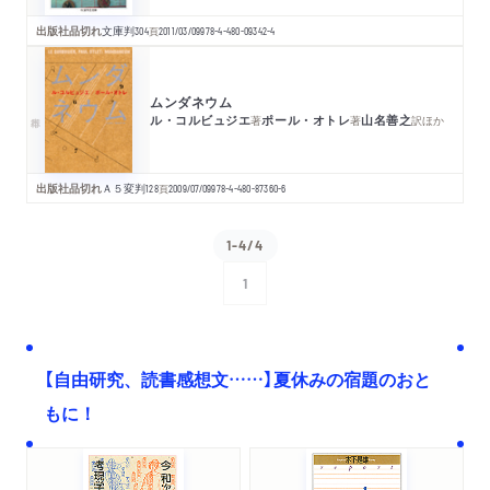
出版社品切れ
文庫判
304
頁
2011/03/09
978-4-480-09342-4
ムンダネウム
ル・コルビュジエ
ポール・オトレ
山名善之
著
著
訳
ほか
出版社品切れ
Ａ５変判
128
頁
2009/07/09
978-4-480-87360-6
1-4/4
1
次へ
【自由研究、読書感想文……】夏休みの宿題のおと
もに！