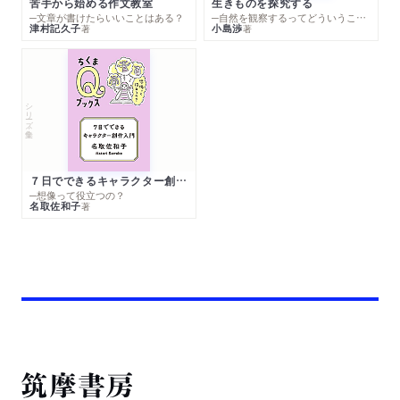
苦手から始める作文教室
生きものを探究する
─文章が書けたらいいことはある？
─自然を観察するってどういうこと？
津村記久子
小島渉
著
著
シリーズ・全集
７日でできるキャラクター創作入門
─想像って役立つの？
名取佐和子
著