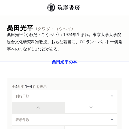
桑田光平
（クワダ・コウヘイ）
桑田光平（くわだ・こうへい）：1974年生まれ。東京大学大学院
総合文化研究科准教授。おもな著書に、『ロラン・バルト一偶発
事へのまなざし』などがある。
桑田光平
の本
1
4
─
全
4
件中
件を表示