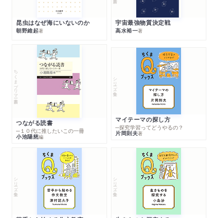
昆虫はなぜ海にいないのか
宇宙最強物質決定戦
朝野維起
高水裕一
著
著
ちくまプリマー新書
シリーズ・全集
マイテーマの探し方
つながる読書
─探究学習ってどうやるの？
─１０代に推したいこの一冊
片岡則夫
著
小池陽慈
編
シリーズ・全集
シリーズ・全集