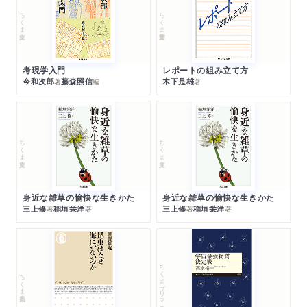
ちくま文庫
ちくま学芸文庫
考現学入門
レポートの組み立て方
今和次郎
藤森照信
木下是雄
著
編
著
ちくま文庫
ちくま文庫
身近な雑草の愉快な生きかた
身近な雑草の愉快な生きかた
三上修
稲垣栄洋
三上修
稲垣栄洋
著
著
著
著
ちくまプリマー新書
ちくま新書