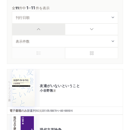
1
11
─
全
11
件中
件を表示
ちくまプリマー新書
友達がいないということ
小谷野敦
著
電子書籍のみ
新書判
192
頁
2011/05/09
978-4-480-68860-6
現代文学論争