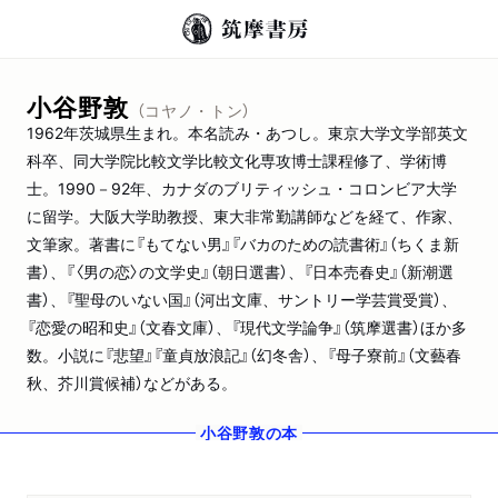
小谷野敦
（コヤノ・トン）
1962年茨城県生まれ。本名読み・あつし。東京大学文学部英文
科卒、同大学院比較文学比較文化専攻博士課程修了、学術博
士。1990－92年、カナダのブリティッシュ・コロンビア大学
に留学。大阪大学助教授、東大非常勤講師などを経て、作家、
文筆家。著書に『もてない男』『バカのための読書術』（ちくま新
書）、『〈男の恋〉の文学史』（朝日選書）、『日本売春史』（新潮選
書）、『聖母のいない国』（河出文庫、サントリー学芸賞受賞）、
『恋愛の昭和史』（文春文庫）、『現代文学論争』（筑摩選書）ほか多
数。小説に『悲望』『童貞放浪記』（幻冬舎）、『母子寮前』（文藝春
秋、芥川賞候補）などがある。
小谷野敦
の本