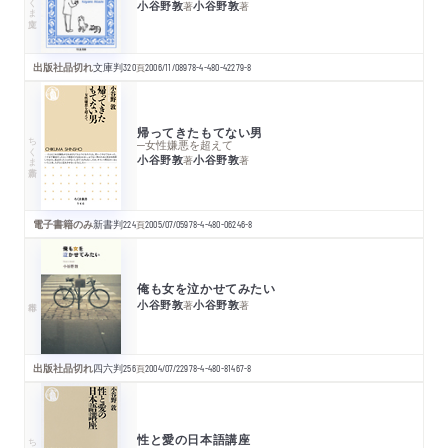
小谷野敦
小谷野敦
著
著
出版社品切れ
文庫判
320
頁
2006/11/08
978-4-480-42279-8
帰ってきたもてない男
ちくま新書
─女性嫌悪を超えて
小谷野敦
小谷野敦
著
著
電子書籍のみ
新書判
224
頁
2005/07/05
978-4-480-06246-8
俺も女を泣かせてみたい
小谷野敦
小谷野敦
著
著
出版社品切れ
四六判
256
頁
2004/07/22
978-4-480-81467-8
性と愛の日本語講座
ちくま新書