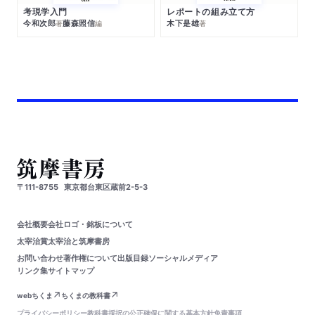
考現学入門
レポートの組み立て方
今和次郎
藤森照信
木下是雄
著
編
著
〒111-8755
東京都台東区蔵前2-5-3
会社概要
会社ロゴ・銘板について
太宰治賞
太宰治と筑摩書房
お問い合わせ
著作権について
出版目録
ソーシャルメディア
リンク集
サイトマップ
webちくま
ちくまの教科書
プライバシーポリシー
教科書採択の公正確保に関する基本方針
免責事項