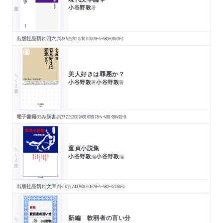
小谷野敦
著
出版社品切れ
四六判
384
頁
2010/10/13
978-4-480-01501-3
美人好きは罪悪か？
ちくま新書
小谷野敦
小谷野敦
著
著
電子書籍のみ
新書判
272
頁
2009/06/08
978-4-480-06492-9
童貞小説集
ちくま文庫
小谷野敦
小谷野敦
編
編
出版社品切れ
文庫判
416
頁
2007/09/10
978-4-480-42366-5
新編 軟弱者の言い分
ちくま文庫