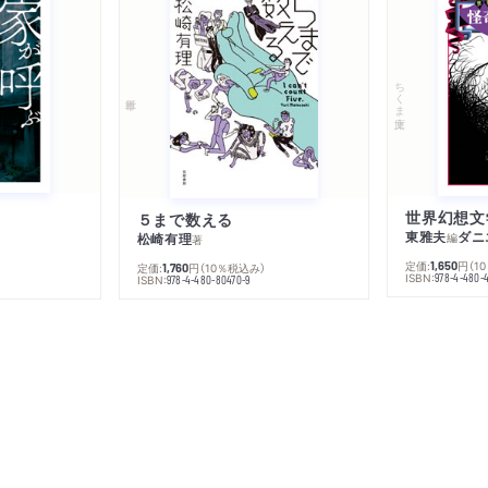
ちくま文庫
５まで数える
東雅夫
ダニ
松崎有理
編
著
定価:
円
（1
1,650
定価:
円
（10％税込み）
1,760
ISBN:
978-4-480-
ISBN:
978-4-480-80470-9