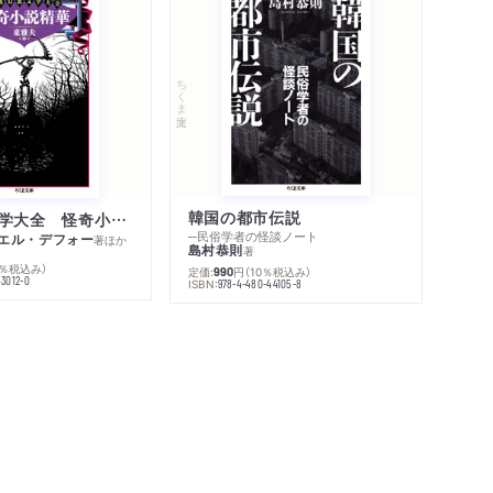
ちくま文庫
韓国の都市伝説
世界幻想文学大全 怪奇小説精華
─民俗学者の怪談ノート
エル・デフォー
著
ほか
島村恭則
著
0％税込み）
定価:
円
（10％税込み）
990
43012-0
ISBN:
978-4-480-44105-8