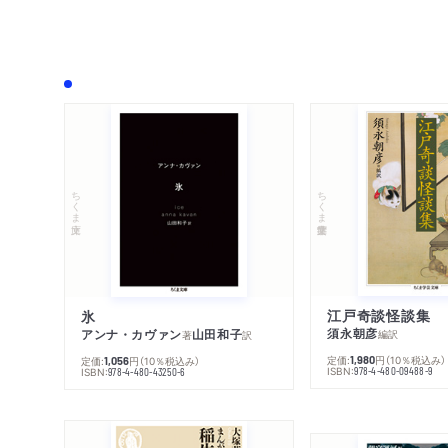
ちくま学芸文庫
ちくま文庫
江戸奇談怪談集
氷
須永朝彦
アンナ・カヴァン
山田和子
編訳
著
訳
定価:
円
（10％税込み）
定価:
円
（10％税込み）
1,980
1,056
ISBN:
ISBN:
978-4-480-09488-9
978-4-480-43250-6