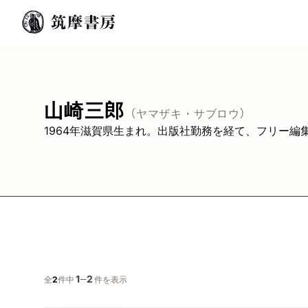
山崎三郎
（ヤマザキ・サブロウ）
1964年滋賀県生まれ。出版社勤務を経て、フリー
1
2
─
全
2
件中
件を表示