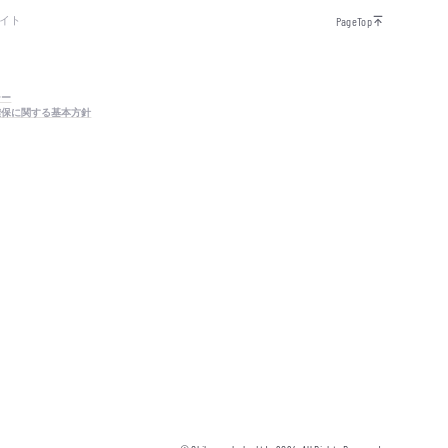
イト
PageTop
シー
確保に関する基本方針