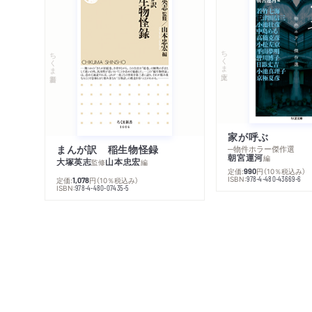
ちくま文庫
ちくま新書
家が呼ぶ
まんが訳 稲生物怪録
─物件ホラー傑作選
朝宮運河
編
大塚英志
山本忠宏
監修
編
定価:
円
（10％税込み）
990
ISBN:
978-4-480-43669-6
定価:
円
（10％税込み）
1,078
ISBN:
978-4-480-07435-5