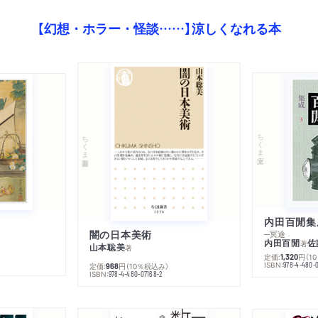
【幻想・ホラー・怪談……】涼しくなれる本
ちくま文庫
ちくま新書
内田百閒集
闇の日本美術
─冥途
内田百閒
佐
著
山本聡美
著
定価:
円
（1
1,320
ISBN:
978-4-480-
定価:
円
（10％税込み）
968
ISBN:
978-4-480-07168-2