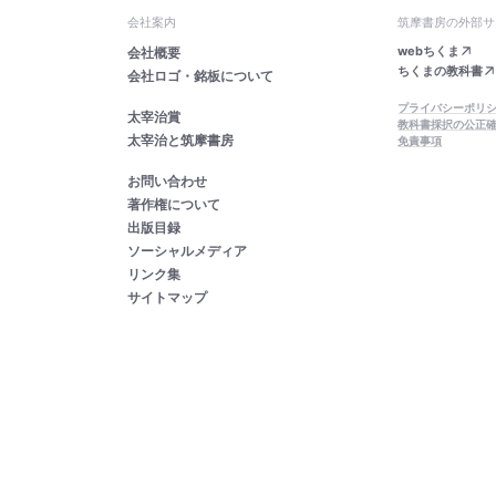
会社案内
筑摩書房の外部サ
webちくま
会社概要
ちくまの教科書
会社ロゴ・銘板について
プライバシーポリ
太宰治賞
教科書採択の公正
太宰治と筑摩書房
免責事項
お問い合わせ
著作権について
出版目録
ソーシャルメディア
リンク集
サイトマップ