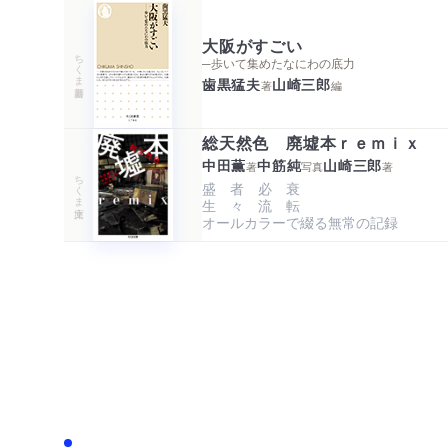
大阪がすごい
ちくま新書
─歩いて集めたなにわの底力
歯黒猛夫
山崎三郎
著
編
総天然色 廃墟本ｒｅｍｉｘ
中田薫
中筋純
山崎三郎
著
写真
著
ちくま文庫
盛　者　必　衰

生　々　流　転

オールカラーで綴る無常の記録