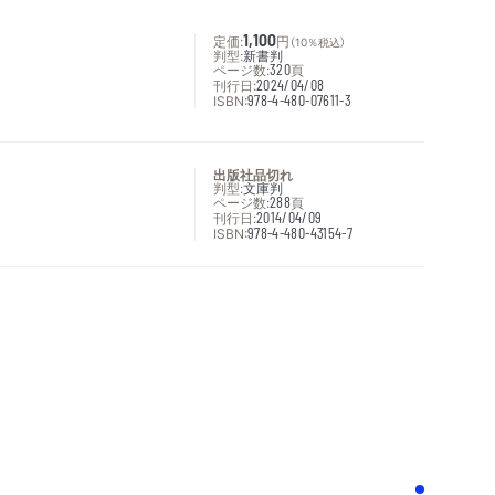
定価:
1,100
円
（10％税込）
判型:
新書判
ページ数:
320
頁
刊行日:
2024/04/08
ISBN:
978-4-480-07611-3
出版社品切れ
判型:
文庫判
ページ数:
288
頁
刊行日:
2014/04/09
ISBN:
978-4-480-43154-7
次へ