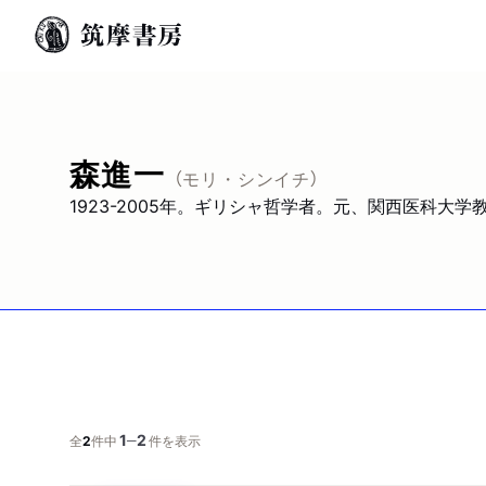
森進一
（モリ・シンイチ）
1923-2005年。ギリシャ哲学者。元、関西医科大
1
2
─
全
2
件中
件を表示