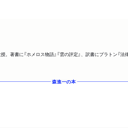
学教授。著書に『ホメロス物語』『雲の評定』、訳書にプラトン『法
森進一
の本