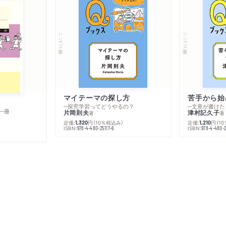
シリーズ・全集
シリーズ・全集
マイテーマの探し方
苦手から始
─探究学習ってどうやるの？
─文章が書けた
一冊
片岡則夫
津村記久子
著
著
定価:
円
（10％税込み）
定価:
円
（1
1,320
1,210
ISBN:
ISBN:
978-4-480-25117-6
978-4-480-2