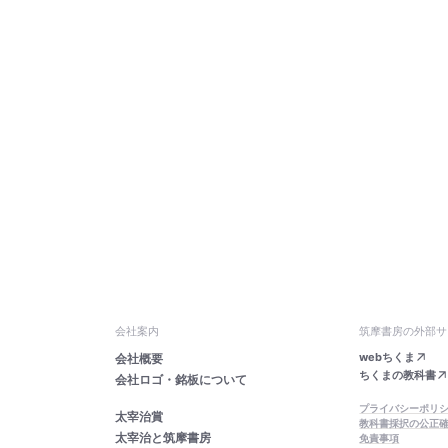
会社案内
筑摩書房の外部サ
webちくま
会社概要
ちくまの教科書
会社ロゴ・銘板について
プライバシーポリ
太宰治賞
教科書採択の公正
太宰治と筑摩書房
免責事項