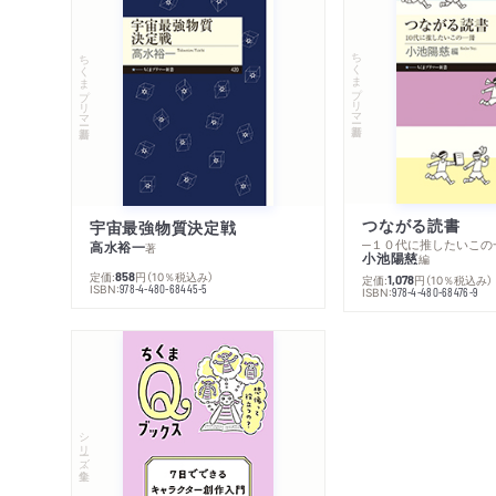
ちくまプリマー新書
ちくまプリマー新書
つながる読書
宇宙最強物質決定戦
─１０代に推したいこの
高水裕一
著
小池陽慈
編
定価:
円
（10％税込み）
858
定価:
円
（10％税込み）
1,078
ISBN:
978-4-480-68445-5
ISBN:
978-4-480-68476-9
シリーズ・全集