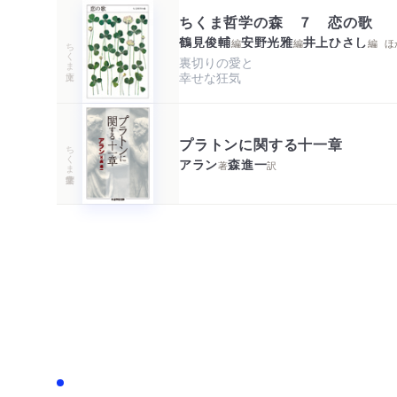
ちくま哲学の森 ７ 恋の歌
鶴見俊輔
安野光雅
井上ひさし
編
編
編
ほ
ちくま文庫
裏切りの愛と

幸せな狂気
プラトンに関する十一章
ちくま学芸文庫
アラン
森進一
著
訳