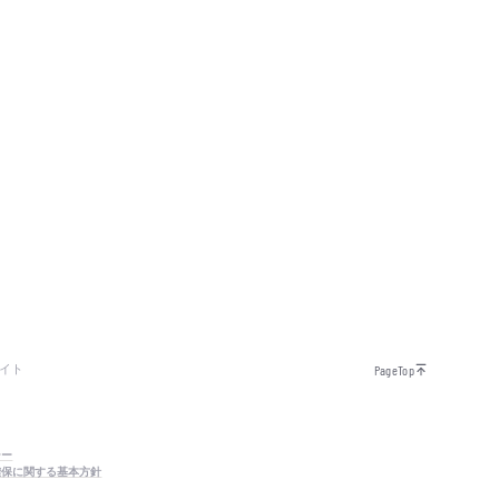
イト
PageTop
シー
確保に関する基本方針