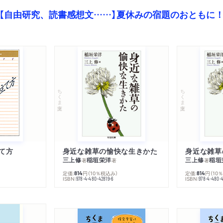
【自由研究、読書感想文……】夏休みの宿題のおともに
ちくま文庫
ちくま文庫
て方
身近な雑草の愉快な生きかた
身近な雑草
三上修
稲垣栄洋
三上修
稲垣
著
著
著
定価:
円
（10％税込み）
定価:
円
（10
814
814
ISBN:
ISBN:
978-4-480-42819-6
978-4-480-