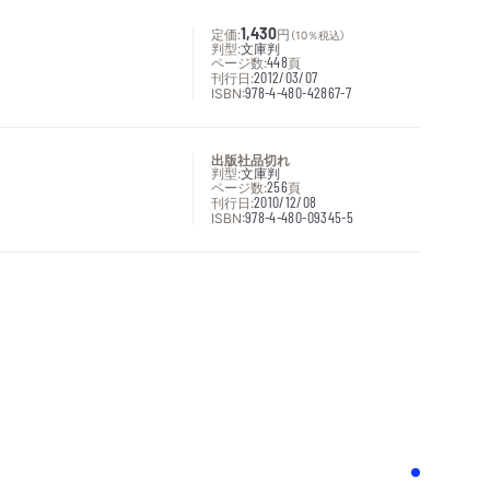
定価:
1,430
円
（10％税込）
判型:
文庫判
ページ数:
448
頁
刊行日:
2012/03/07
ISBN:
978-4-480-42867-7
出版社品切れ
判型:
文庫判
ページ数:
256
頁
刊行日:
2010/12/08
ISBN:
978-4-480-09345-5
次へ