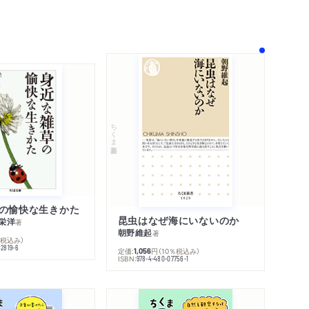
！
ちくま新書
の愉快な生きかた
昆虫はなぜ海にいないのか
栄洋
著
朝野維起
著
％税込み）
42819-6
定価:
円
（10％税込み）
1,056
ISBN:
978-4-480-07756-1