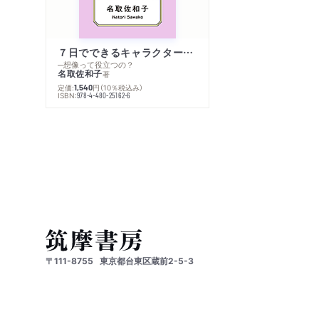
７日でできるキャラクター創作入門
─想像って役立つの？
名取佐和子
著
定価:
円
（10％税込み）
1,540
ISBN:
978-4-480-25162-6
〒111-8755
東京都台東区蔵前2-5-3