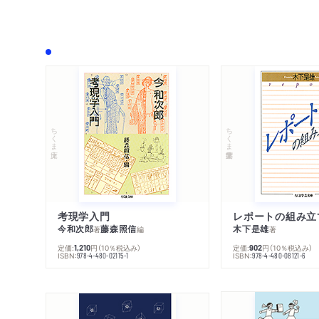
ちくま文庫
ちくま学芸文庫
考現学入門
レポートの組み立
今和次郎
藤森照信
木下是雄
著
編
著
定価:
円
（10％税込み）
定価:
円
（10％税込み）
1,210
902
ISBN:
ISBN:
978-4-480-02115-1
978-4-480-08121-6