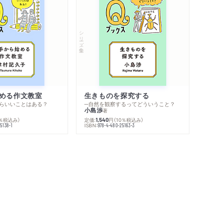
シリーズ・全集
める作文教室
生きものを探究する
らいいことはある？
─自然を観察するってどういうこと？
小島渉
著
0％税込み）
定価:
円
（10％税込み）
1,540
ISBN:
5138-1
978-4-480-25163-3