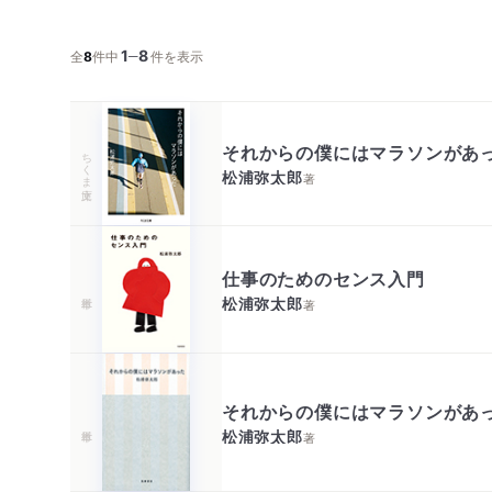
1
8
─
全
8
件中
件を表示
それからの僕にはマラソンがあ
ちくま文庫
松浦弥太郎
著
仕事のためのセンス入門
松浦弥太郎
著
それからの僕にはマラソンがあ
松浦弥太郎
著