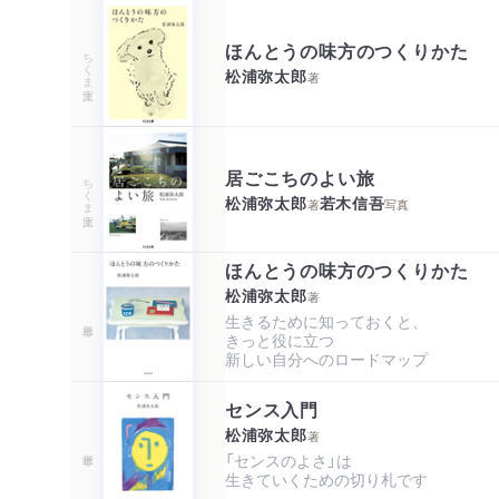
ほんとうの味方のつくりかた
ちくま文庫
松浦弥太郎
著
居ごこちのよい旅
ちくま文庫
松浦弥太郎
若木信吾
著
写真
ほんとうの味方のつくりかた
松浦弥太郎
著
生きるために知っておくと、

きっと役に立つ

新しい自分へのロードマップ
センス入門
松浦弥太郎
著
「センスのよさ」は

生きていくための切り札です