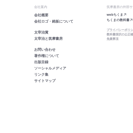
会社案内
筑摩書房の外部サ
webちくま
会社概要
ちくまの教科書
会社ロゴ・銘板について
プライバシーポリ
太宰治賞
教科書採択の公正
太宰治と筑摩書房
免責事項
お問い合わせ
著作権について
出版目録
ソーシャルメディア
リンク集
サイトマップ