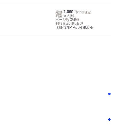
定価:
2,090
円
（10％税込）
判型:
Ａ５判
ページ数:
240
頁
刊行日:
2011/03/07
ISBN:
978-4-480-87833-5
次へ
！