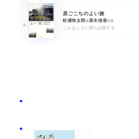
居ごこちのよい旅
松浦弥太郎
若木信吾
著
写真
こんなふうに僕らは旅する