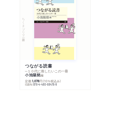
ちくまプリマー新書
つながる読書
─１０代に推したいこの一冊
小池陽慈
編
定価:
円
（10％税込み）
1,078
ISBN:
978-4-480-68476-9