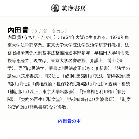
内田貴
（ウチダ・タカシ）
内田 貴（うちだ・たかし）：1954年大阪に生まれる。1976年東
京大学法学部卒業。東京大学大学院法学政治学研究科教授、法
務省経済関係民刑基本法整備推進本部参与、早稲田大学特命教
授等を経て、現在は、東京大学名誉教授、弁護士。博士（法
学）。専門は民法学。著書に『民法改正』（ちくま新書）、『法学の
誕生』（筑摩書房）、『民法１-1 総則〔第5版〕』『民法Ⅱ 債権各論〔第
3版〕』『民法Ⅲ 債権総論・担保物権〔第4版〕』『民法Ⅳ 親族・相続
〔補訂版〕』（以上、東京大学出版会）、『抵当権と利用権』（有斐
閣）、『契約の再生』（弘文堂）、『契約の時代』（岩波書店）、『制度
的契約論』（羽鳥書店）など多数。
内田貴
の本