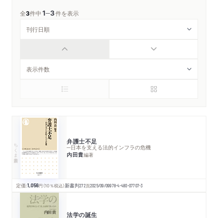
1
3
─
全
3
件中
件を表示
弁護士不足
ちくま新書
─日本を支える法的インフラの危機
内田貴
編著
定価:
1,056
円
（10％税込）
新書判
272
頁
2025/09/09
978-4-480-07707-3
法学の誕生