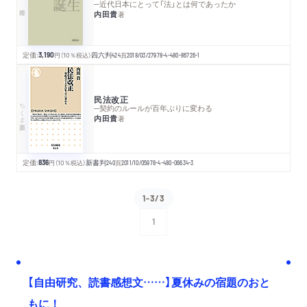
─近代日本にとって「法」とは何であったか
内田貴
著
定価:
3,190
円
（10％税込）
四六判
424
頁
2018/03/27
978-4-480-86726-1
民法改正
ちくま新書
─契約のルールが百年ぶりに変わる
内田貴
著
定価:
836
円
（10％税込）
新書判
240
頁
2011/10/05
978-4-480-06634-3
1-3/3
1
次へ
【自由研究、読書感想文……】夏休みの宿題のおと
もに！