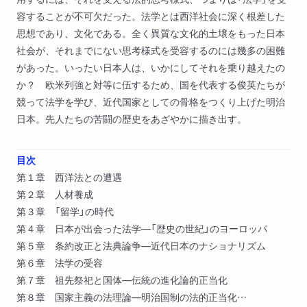
容することが不可欠だった。法学とは西洋社会に深く根差した
思想であり、文化である。全く異質な文化的土壌をもった日本
社会が、それまでにない思考様式を受容するのには幾多の困難
があった。いったい日本人は、いかにしてそれを乗り越えたの
か？ 欧米列強と対等に伍するため、国を代表する俊英たちが
競って法学を学び、近代国家としての骨格をつくり上げた明治
日本。先人たちの苦闘の歴史をあざやかに描き出す。
目次
第１章 西洋法との遭遇
第２章 人材養成
第３章 「留学」の時代
第４章 日本が出会った法学―「歴史の世紀」のヨーロッパ
第５章 条約改正と法典論争―近代日本のナショナリズム
第６章 法学の受容
第７章 祖先祭祀と国体―伝統の進化論的正当化
第８章 国家主義の法理論―明治国制の法的正当化