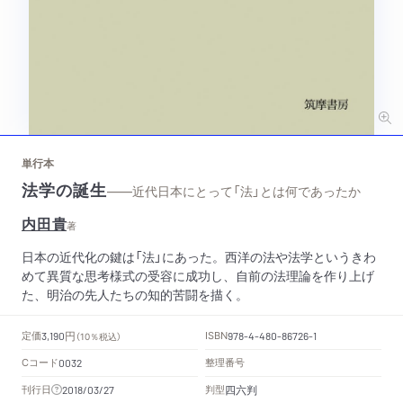
単行本
法学の誕生
——近代日本にとって「法」とは何であったか
内田貴
著
日本の近代化の鍵は「法」にあった。西洋の法や法学というきわ
めて異質な思考様式の受容に成功し、自前の法理論を作り上げ
た、明治の先人たちの知的苦闘を描く。
円
定価
ISBN
3,190
（10％税込）
978-4-480-86726-1
Cコード
整理番号
0032
四六判
刊行日
判型
2018/03/27