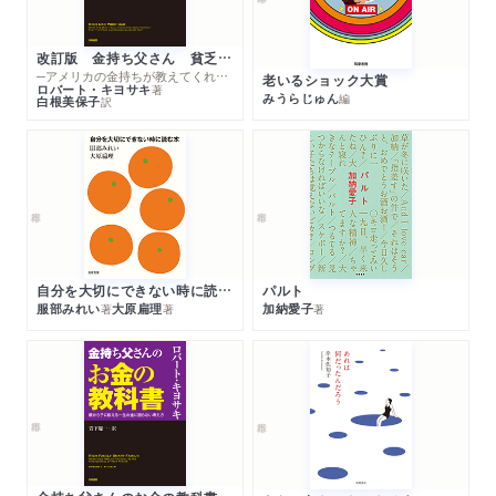
改訂版 金持ち父さん 貧乏父さん
─アメリカの金持ちが教えてくれるお金の哲学
老いるショック大賞
ロバート・キヨサキ
著
みうらじゅん
編
白根美保子
訳
自分を大切にできない時に読む本
パルト
服部みれい
大原扁理
加納愛子
著
著
著