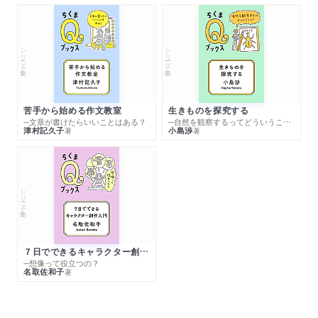
シリーズ・全集
シリーズ・全集
苦手から始める作文教室
生きものを探究する
─文章が書けたらいいことはある？
─自然を観察するってどういうこと？
津村記久子
小島渉
著
著
シリーズ・全集
７日でできるキャラクター創作入門
─想像って役立つの？
名取佐和子
著