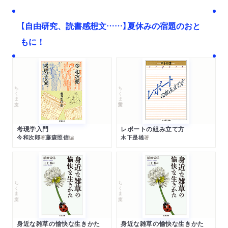
【自由研究、読書感想文……】夏休みの宿題のおと
もに！
ちくま文庫
ちくま学芸文庫
考現学入門
レポートの組み立て方
今和次郎
藤森照信
木下是雄
著
編
著
ちくま文庫
ちくま文庫
身近な雑草の愉快な生きかた
身近な雑草の愉快な生きかた