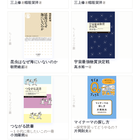
三上修
稲垣栄洋
三上修
稲垣栄洋
著
著
著
著
ちくまプリマー新書
ちくま新書
昆虫はなぜ海にいないのか
宇宙最強物質決定戦
朝野維起
高水裕一
著
著
ちくまプリマー新書
シリーズ・全集
マイテーマの探し方
つながる読書
─探究学習ってどうやるの？
片岡則夫
著
─１０代に推したいこの一冊
小池陽慈
編