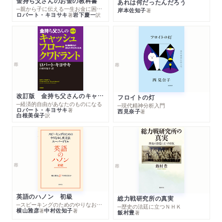
金持ち父さんのお金の教科書
あれは何だったんだろう
─親から子に伝える一生お金に困らない考え方
岸本佐知子
著
ロバート・キヨサキ
岩下慶一
著
訳
改訂版 金持ち父さんのキャッシュフロー・クワドラント
フロイトの灯
─経済的自由があなたのものになる
─現代精神分析入門
ロバート・キヨサキ
著
西見奈子
著
白根美保子
訳
英語のハノン 初級
総力戦研究所の真実
─スピーキングのためのやりなおし英文法スーパードリル
─歴史の法廷に立つＮＨＫ
横山雅彦
中村佐知子
著
著
飯村豊
著