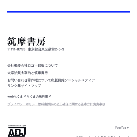
〒111-8755
東京都台東区蔵前2-5-3
会社概要
会社ロゴ・銘板について
太宰治賞
太宰治と筑摩書房
お問い合わせ
著作権について
出版目録
ソーシャルメディア
リンク集
サイトマップ
webちくま
ちくまの教科書
プライバシーポリシー
教科書採択の公正確保に関する基本方針
免責事項
PageTop