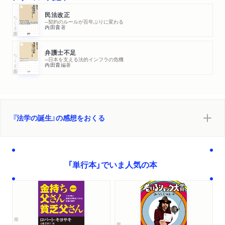
民法改正
ちくま新書
─契約のルールが百年ぶりに変わる
内田貴
著
弁護士不足
ちくま新書
─日本を支える法的インフラの危機
内田貴
編著
『法学の誕生』の感想をおくる
「単行本」でいま人気の本