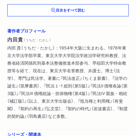
第９章 近代日本にとっての「法」と「法学」
目次をすべて読む
著作者プロフィール
内田貴
（ うちだ・たかし ）
内田 貴（うちだ・たかし）：1954年大阪に生まれる。1976年東
京大学法学部卒業。東京大学大学院法学政治学研究科教授、法
務省経済関係民刑基本法整備推進本部参与、早稲田大学特命教
授等を経て、現在は、東京大学名誉教授、弁護士。博士（法
学）。専門は民法学。著書に『民法改正』（ちくま新書）、『法学の
誕生』（筑摩書房）、『民法１-1 総則〔第5版〕』『民法Ⅱ 債権各論〔第
3版〕』『民法Ⅲ 債権総論・担保物権〔第4版〕』『民法Ⅳ 親族・相続
〔補訂版〕』（以上、東京大学出版会）、『抵当権と利用権』（有斐
閣）、『契約の再生』（弘文堂）、『契約の時代』（岩波書店）、『制度
的契約論』（羽鳥書店）など多数。
シリーズ・関連本