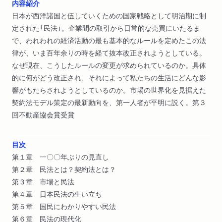
内容紹介
日本が西洋諸国と伍していくための国家戦略として明治期に制
定された「民法」。企業間の取引から日常的な売買にいたるま
で、われわれの経済活動の最も基本的なルールを定めたこの法
律が、いま百年余りの時を経て抜本改正されようとしている。
なぜ現在、こうしたルールの変更が求められているのか。具体
的に何がどう改正され、それによって私たちの生活にどんな影
響がもたらされようとしているのか。市場の世界化を見据えた
契約法モデル策定の最新動向を、第一人者が平明に説く。第３
回不動産協会賞受賞
目次
第１章 一〇〇年ぶりの見直し
第２章 民法とは？契約法とは？
第３章 市場と民法
第４章 日本民法の生い立ち
第５章 国民にわかりやすい民法
第６章 民法の現代化