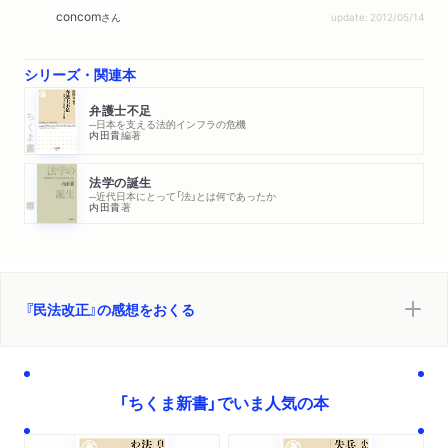
concom
さん
update: 2012/05/14
シリーズ・関連本
弁護士不足
ちくま新書
─日本を支える法的インフラの危機
内田貴
編著
法学の誕生
─近代日本にとって「法」とは何であったか
内田貴
著
『民法改正』の感想をおくる
「ちくま新書」でいま人気の本