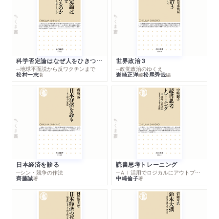
ちくま新書
ちくま新書
科学否定論はなぜ人をひきつけるのか
世界政治３
─地球平面説から反ワクチンまで
─政党政治のゆくえ
松村一志
岩崎正洋
松尾秀哉
著
編
編
ちくま新書
ちくま新書
日本経済を診る
読書思考トレーニング
─シン・競争の作法
─ＡＩ活用でロジカルにアウトプットする技法
齊藤誠
中崎倫子
著
著