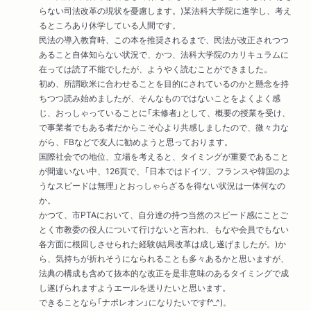
らない司法改革の現状を憂慮します。)某法科大学院に進学し、考え
るところあり休学している人間です。
民法の導入教育時、この本を推奨されるまで、民法が改正されつつ
あること自体知らない状況で、かつ、法科大学院のカリキュラムに
在っては読了不能でしたが、ようやく読むことができました。
初め、所謂欧米に合わせることを目的にされているのかと懸念を持
ちつつ読み始めましたが、そんなものではないことをよくよく感
じ、おっしゃっていることに「未修者」として、概要の授業を受け、
で事業者でもある者だからこそ心より共感しましたので、微々力な
がら、FBなどで友人に勧めようと思っております。
国際社会での地位、立場を考えると、タイミングが重要であること
が間違いない中、126頁で、「日本ではドイツ、フランスや韓国のよ
うなスピードは無理」とおっしゃらざるを得ない状況は一体何なの
か。
かつて、市PTAにおいて、自分達の持つ当然のスピード感にことご
とく市教委の役人について行けないと言われ、もなや会員でもない
各方面に根回しさせられた経験(結局改革は成し遂げましたが。)か
ら、気持ちが折れそうになられることも多々あるかと思いますが、
法典の構成も含めて抜本的な改正を是非意味のあるタイミングで成
し遂げられますようエールを送りたいと思います。
できることなら「ナポレオン」になりたいですf^_^)。