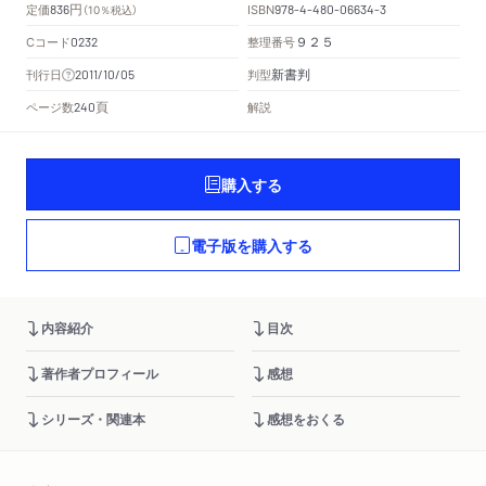
円
定価
ISBN
836
（10％税込）
978-4-480-06634-3
Cコード
整理番号
0232
９２５
新書判
刊行日
判型
2011/10/05
頁
ページ数
解説
240
購入する
電子版を購入する
内容紹介
目次
著作者プロフィール
感想
シリーズ・関連本
感想をおくる