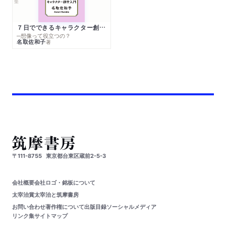
７日でできるキャラクター創作入門
─想像って役立つの？
名取佐和子
著
〒111-8755
東京都台東区蔵前2-5-3
会社概要
会社ロゴ・銘板について
太宰治賞
太宰治と筑摩書房
お問い合わせ
著作権について
出版目録
ソーシャルメディア
リンク集
サイトマップ