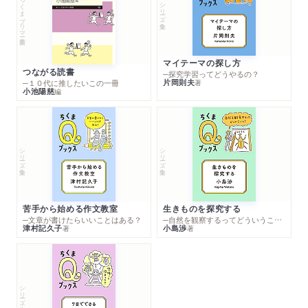
ちくまプリマー新書
シリーズ・全集
マイテーマの探し方
つながる読書
─探究学習ってどうやるの？
片岡則夫
著
─１０代に推したいこの一冊
小池陽慈
編
シリーズ・全集
シリーズ・全集
苦手から始める作文教室
生きものを探究する
─文章が書けたらいいことはある？
─自然を観察するってどういうこと？
津村記久子
小島渉
著
著
シリーズ・全集