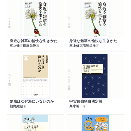
ちくま文庫
ちくま文庫
身近な雑草の愉快な生きかた
身近な雑草の愉快な生きかた
三上修
稲垣栄洋
三上修
稲垣栄洋
著
著
著
著
ちくまプリマー新書
ちくま新書
昆虫はなぜ海にいないのか
宇宙最強物質決定戦
朝野維起
高水裕一
著
著