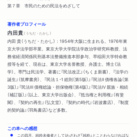
第７章 市民のための民法をめざして
著作者プロフィール
内田貴
（ うちだ・たかし ）
内田 貴（うちだ・たかし）：1954年大阪に生まれる。1976年東
京大学法学部卒業。東京大学大学院法学政治学研究科教授、法
務省経済関係民刑基本法整備推進本部参与、早稲田大学特命教
授等を経て、現在は、東京大学名誉教授、弁護士。博士（法
学）。専門は民法学。著書に『民法改正』（ちくま新書）、『法学の
誕生』（筑摩書房）、『民法１-1 総則〔第5版〕』『民法Ⅱ 債権各論〔第
3版〕』『民法Ⅲ 債権総論・担保物権〔第4版〕』『民法Ⅳ 親族・相続
〔補訂版〕』（以上、東京大学出版会）、『抵当権と利用権』（有斐
閣）、『契約の再生』（弘文堂）、『契約の時代』（岩波書店）、『制度
的契約論』（羽鳥書店）など多数。
この本への感想
この四月、純粋未修者として(わざわざ「純粋」とことわらなければな