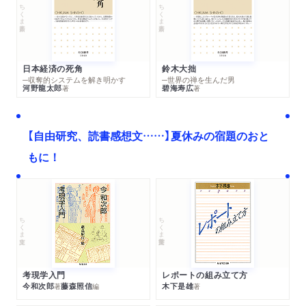
ちくま新書
ちくま新書
日本経済の死角
鈴木大拙
─収奪的システムを解き明かす
─世界の禅を生んだ男
河野龍太郎
碧海寿広
著
著
【自由研究、読書感想文……】夏休みの宿題のおと
もに！
ちくま文庫
ちくま学芸文庫
考現学入門
レポートの組み立て方
今和次郎
藤森照信
木下是雄
著
編
著