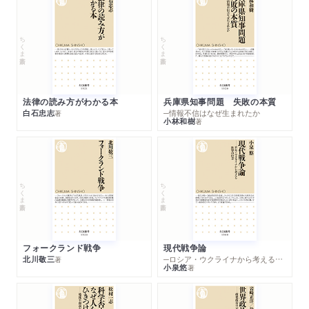
ちくま新書
ちくま新書
法律の読み方がわかる本
兵庫県知事問題 失敗の本質
白石忠志
─情報不信はなぜ生まれたか
著
小林和樹
著
ちくま新書
ちくま新書
フォークランド戦争
現代戦争論
北川敬三
─ロシア・ウクライナから考える世界の行方
著
小泉悠
著