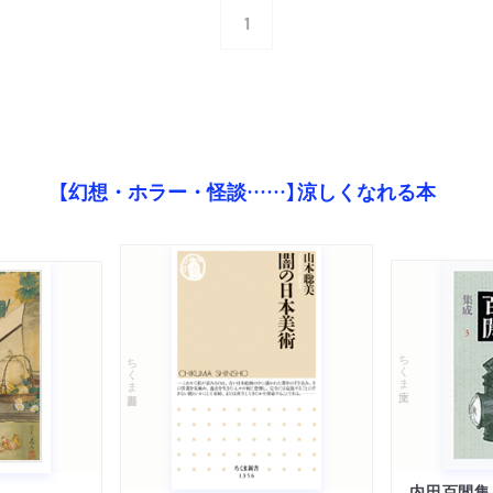
1
【幻想・ホラー・怪談……】涼しくなれる本
ちくま文庫
ちくま新書
内田百閒集