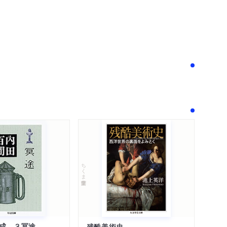
次へ
ちくま学芸文庫
成 ３冥途
残酷美術史