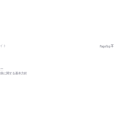
イト
PageTop
シー
確保に関する基本方針