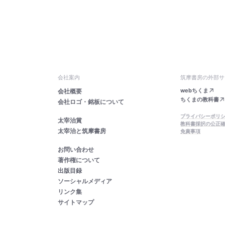
会社案内
筑摩書房の外部サ
webちくま
会社概要
ちくまの教科書
会社ロゴ・銘板について
プライバシーポリ
太宰治賞
教科書採択の公正
太宰治と筑摩書房
免責事項
お問い合わせ
著作権について
出版目録
ソーシャルメディア
リンク集
サイトマップ