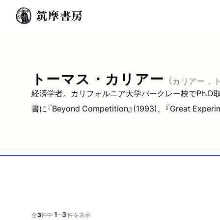
トーマス・カリアー
（カリアー，
経済学者。カリフォルニア大学バークレー校でPh.
書に『Beyond Competition』(1993)、『Great Experime
1
3
─
全
3
件中
件を表示