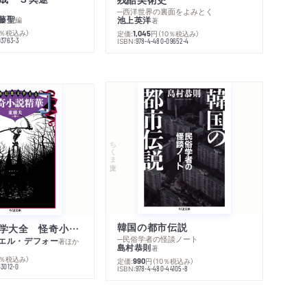
─西洋世界の裏面をよみとく
藤聖
池上英洋
編
著
0％税込み）
定価:
円
（10％税込み）
1,045
03763-3
ISBN:
978-4-480-09652-4
ちくま文庫
韓国の都市伝説
世界幻想文学大全 怪奇小説精華
─民俗学者の怪談ノート
エル・デフォー
著
ほか
島村恭則
著
0％税込み）
定価:
円
（10％税込み）
990
43012-0
ISBN:
978-4-480-44105-8