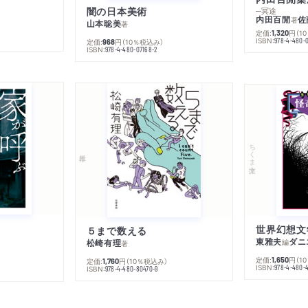
闇の日本美術
─冥途
内田百閒
佐
著
山本聡美
著
定価:
円
（1
1,320
ISBN:
978-4-480-
定価:
円
（10％税込み）
968
ISBN:
978-4-480-07168-2
ちくま文庫
５まで数える
東雅夫
ダニ
松崎有理
編
著
定価:
円
（1
1,650
定価:
円
（10％税込み）
1,760
ISBN:
978-4-480-
ISBN:
978-4-480-80470-9