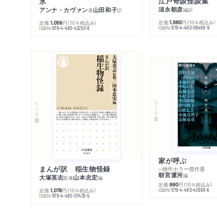
江戸奇談怪談集
氷
須永朝彦
アンナ・カヴァン
山田和子
編訳
著
訳
定価:
円
（10％税込み）
定価:
円
（10％税込み）
1,980
1,056
ISBN:
ISBN:
978-4-480-09488-9
978-4-480-43250-6
ちくま文庫
ちくま新書
家が呼ぶ
まんが訳 稲生物怪録
─物件ホラー傑作選
朝宮運河
編
大塚英志
山本忠宏
監修
編
定価:
円
（10％税込み）
990
ISBN:
978-4-480-43669-6
定価:
円
（10％税込み）
1,078
ISBN:
978-4-480-07435-5