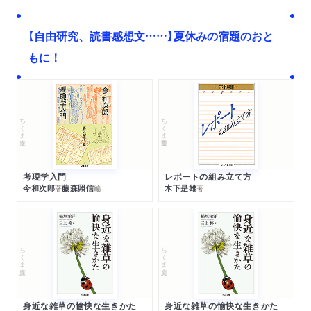
【自由研究、読書感想文……】夏休みの宿題のおと
もに！
ちくま文庫
ちくま学芸文庫
考現学入門
レポートの組み立て方
今和次郎
藤森照信
木下是雄
著
編
著
ちくま文庫
ちくま文庫
身近な雑草の愉快な生きかた
身近な雑草の愉快な生きかた