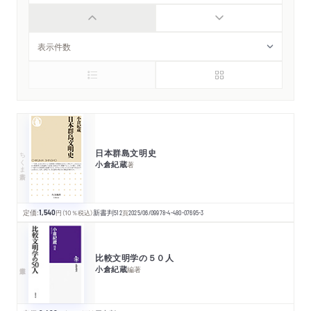
日本群島文明史
ちくま新書
小倉紀蔵
著
定価:
1,540
円
（10％税込）
新書判
512
頁
2025/06/09
978-4-480-07695-3
比較文明学の５０人
小倉紀蔵
編著