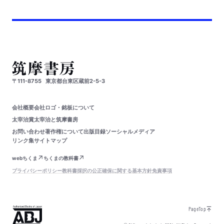
〒111-8755
東京都台東区蔵前2-5-3
会社概要
会社ロゴ・銘板について
太宰治賞
太宰治と筑摩書房
お問い合わせ
著作権について
出版目録
ソーシャルメディア
リンク集
サイトマップ
webちくま
ちくまの教科書
プライバシーポリシー
教科書採択の公正確保に関する基本方針
免責事項
PageTop