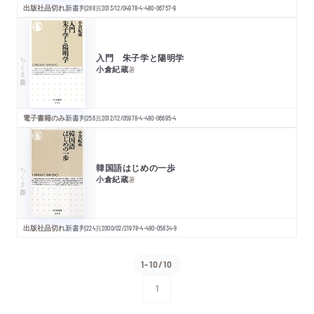
出版社品切れ
新書判
288
頁
2013/12/04
978-4-480-06757-9
入門 朱子学と陽明学
ちくま新書
小倉紀蔵
著
電子書籍のみ
新書判
256
頁
2012/12/05
978-4-480-06695-4
韓国語はじめの一歩
ちくま新書
小倉紀蔵
著
出版社品切れ
新書判
224
頁
2000/02/21
978-4-480-05834-8
1-10/10
1
次へ