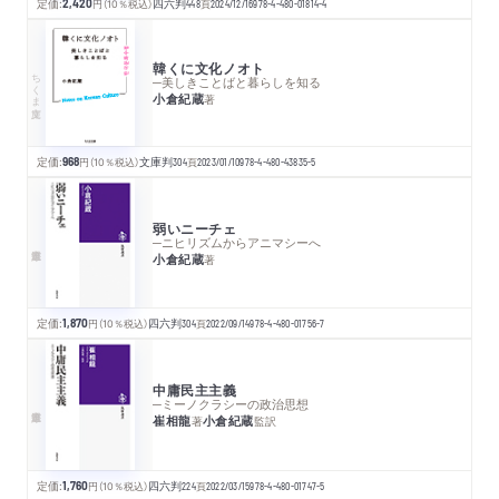
定価:
2,420
円
（10％税込）
四六判
448
頁
2024/12/16
978-4-480-01814-4
韓くに文化ノオト
ちくま文庫
─美しきことばと暮らしを知る
小倉紀蔵
著
定価:
968
円
（10％税込）
文庫判
304
頁
2023/01/10
978-4-480-43835-5
弱いニーチェ
─ニヒリズムからアニマシーへ
小倉紀蔵
著
定価:
1,870
円
（10％税込）
四六判
304
頁
2022/09/14
978-4-480-01756-7
中庸民主主義
─ミーノクラシーの政治思想
崔相龍
小倉紀蔵
著
監訳
定価:
1,760
円
（10％税込）
四六判
224
頁
2022/03/15
978-4-480-01747-5