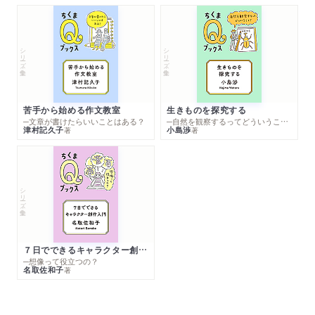
シリーズ・全集
シリーズ・全集
苦手から始める作文教室
生きものを探究する
─文章が書けたらいいことはある？
─自然を観察するってどういうこと？
津村記久子
小島渉
著
著
シリーズ・全集
７日でできるキャラクター創作入門
─想像って役立つの？
名取佐和子
著