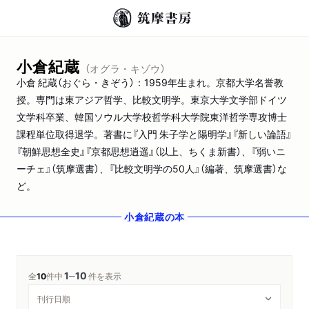
小倉紀蔵
（オグラ・キゾウ）
小倉 紀蔵（おぐら・きぞう）：1959年生まれ。京都大学名誉教
授。専門は東アジア哲学、比較文明学。東京大学文学部ドイツ
文学科卒業、韓国ソウル大学校哲学科大学院東洋哲学専攻博士
課程単位取得退学。著書に『入門 朱子学と陽明学』『新しい論語』
『朝鮮思想全史』『京都思想逍遥』（以上、ちくま新書）、『弱いニ
ーチェ』（筑摩選書）、『比較文明学の50人』（編著、筑摩選書）な
ど。
小倉紀蔵
の本
1
10
─
全
10
件中
件を表示