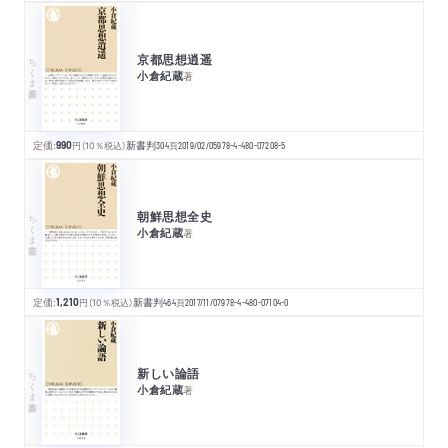
京都思想逍遥
ちくま新書
小倉紀蔵
著
定価:
990
円
（10％税込）
新書判
304
頁
2019/02/05
978-4-480-07208-5
朝鮮思想全史
ちくま新書
小倉紀蔵
著
定価:
1,210
円
（10％税込）
新書判
464
頁
2017/11/07
978-4-480-07104-0
新しい論語
ちくま新書
小倉紀蔵
著