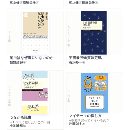
三上修
稲垣栄洋
三上修
稲垣栄洋
著
著
著
著
ちくまプリマー新書
ちくま新書
昆虫はなぜ海にいないのか
宇宙最強物質決定戦
朝野維起
高水裕一
著
著
ちくまプリマー新書
シリーズ・全集
マイテーマの探し方
つながる読書
─探究学習ってどうやるの？
─１０代に推したいこの一冊
片岡則夫
著
小池陽慈
編