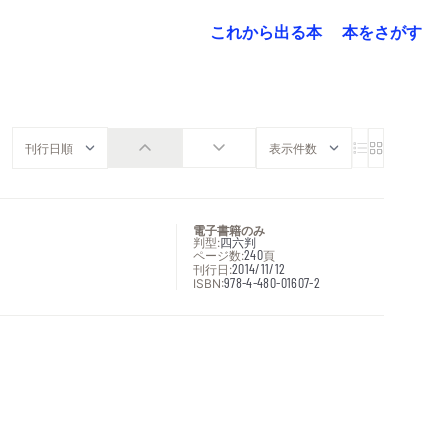
これから出る本
本をさがす
電子書籍のみ
判型:
四六判
ページ数:
240
頁
刊行日:
2014/11/12
ISBN:
978-4-480-01607-2
次へ