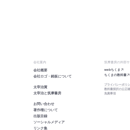
会社案内
筑摩書房の外部サ
webちくま
会社概要
ちくまの教科書
会社ロゴ・銘板について
プライバシーポリ
太宰治賞
教科書採択の公正
太宰治と筑摩書房
免責事項
お問い合わせ
著作権について
出版目録
ソーシャルメディア
リンク集