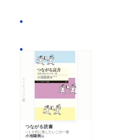
ちくまプリマー新書
つながる読書
─１０代に推したいこの一冊
小池陽慈
編