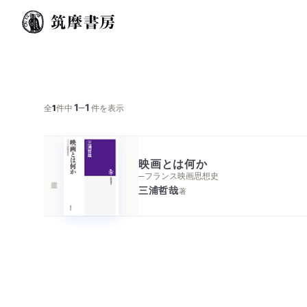
1
1
─
全
1
件中
件を表示
映画とは何か
─フランス映画思想史
三浦哲哉
著