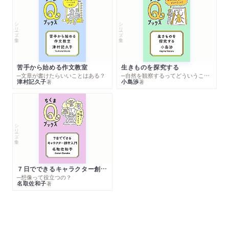
シリーズ・全集
シリーズ・全集
苦手から始める作文教室
生きものを探究する
─文章が書けたらいいことはある？
─自然を観察するってどういうこと？
津村記久子
小島渉
著
著
シリーズ・全集
７日でできるキャラクター創作入門
─想像って役立つの？
名取佐和子
著