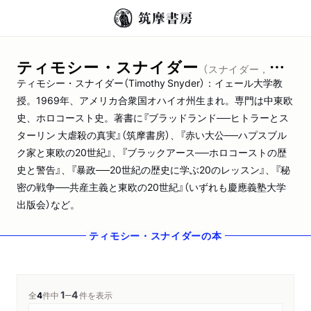
ティモシー・スナイダー
（スナイダー，ティモシー）
ティモシー・スナイダー（Timothy Snyder）：イェール大学教
授。1969年、アメリカ合衆国オハイオ州生まれ。専門は中東欧
史、ホロコースト史。著書に『ブラッドランド──ヒトラーとス
ターリン 大虐殺の真実』（筑摩書房）、『赤い大公──ハプスブル
ク家と東欧の20世紀』、『ブラックアース──ホロコーストの歴
史と警告』、『暴政──20世紀の歴史に学ぶ20のレッスン』、『秘
密の戦争──共産主義と東欧の20世紀』（いずれも慶應義塾大学
出版会）など。
ティモシー・スナイダー
の本
1
4
─
全
4
件中
件を表示