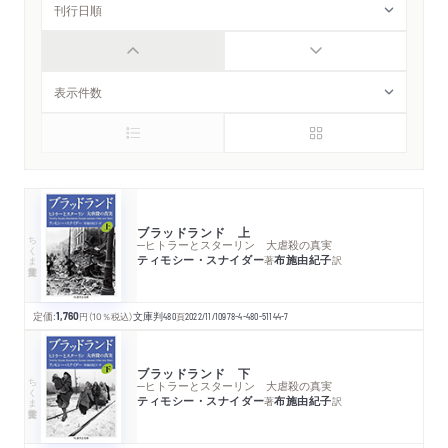
ブラッドランド 上
ちくま学芸文庫
─ヒトラーとスターリン 大虐殺の真実
ティモシー・スナイダー
布施由紀子
著
訳
定価:
1,760
円
（10％税込）
文庫判
480
頁
2022/11/10
978-4-480-51144-7
ブラッドランド 下
ちくま学芸文庫
─ヒトラーとスターリン 大虐殺の真実
ティモシー・スナイダー
布施由紀子
著
訳