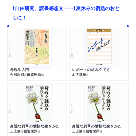
【自由研究、読書感想文……】夏休みの宿題のおと
もに！
ちくま文庫
ちくま学芸文庫
考現学入門
レポートの組み立て方
今和次郎
藤森照信
木下是雄
著
編
著
ちくま文庫
ちくま文庫
身近な雑草の愉快な生きかた
身近な雑草の愉快な生きかた
三上修
稲垣栄洋
三上修
稲垣栄洋
著
著
著
著