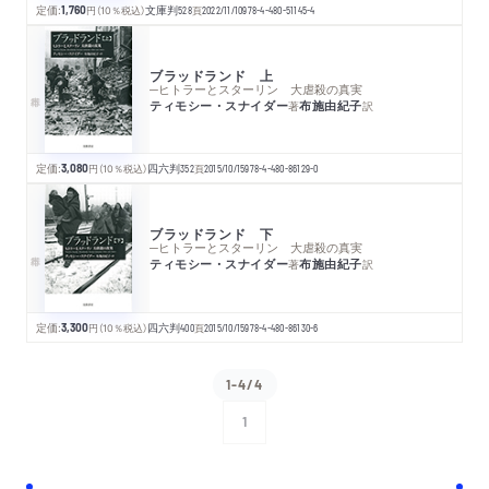
定価:
1,760
円
（10％税込）
文庫判
528
頁
2022/11/10
978-4-480-51145-4
ブラッドランド 上
─ヒトラーとスターリン 大虐殺の真実
ティモシー・スナイダー
布施由紀子
著
訳
定価:
3,080
円
（10％税込）
四六判
352
頁
2015/10/15
978-4-480-86129-0
ブラッドランド 下
─ヒトラーとスターリン 大虐殺の真実
ティモシー・スナイダー
布施由紀子
著
訳
定価:
3,300
円
（10％税込）
四六判
400
頁
2015/10/15
978-4-480-86130-6
1-4/4
1
次へ