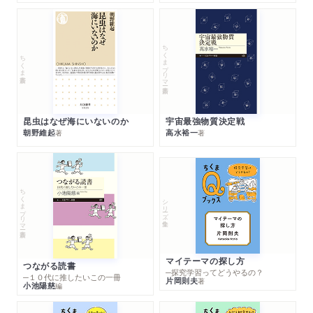
ちくまプリマー新書
ちくま新書
昆虫はなぜ海にいないのか
宇宙最強物質決定戦
朝野維起
高水裕一
著
著
ちくまプリマー新書
シリーズ・全集
マイテーマの探し方
つながる読書
─探究学習ってどうやるの？
─１０代に推したいこの一冊
片岡則夫
著
小池陽慈
編