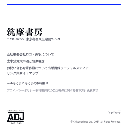
〒111-8755
東京都台東区蔵前2-5-3
会社概要
会社ロゴ・銘板について
太宰治賞
太宰治と筑摩書房
お問い合わせ
著作権について
出版目録
ソーシャルメディア
リンク集
サイトマップ
webちくま
ちくまの教科書
プライバシーポリシー
教科書採択の公正確保に関する基本方針
免責事項
PageTop
© Chikumashobo Ltd.
2024
All Rights Reserved.