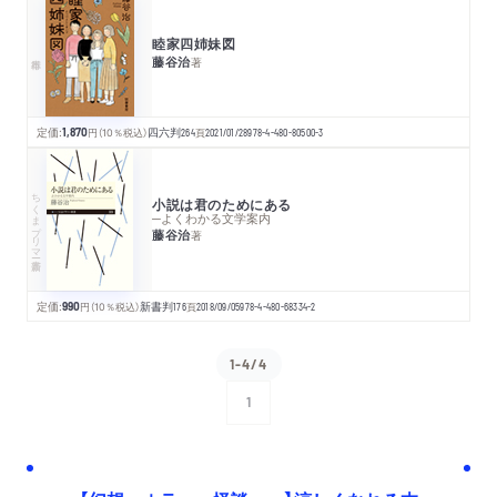
睦家四姉妹図
藤谷治
著
定価:
1,870
円
（10％税込）
四六判
264
頁
2021/01/28
978-4-480-80500-3
ちくまプリマー新書
小説は君のためにある
─よくわかる文学案内
藤谷治
著
定価:
990
円
（10％税込）
新書判
176
頁
2018/09/05
978-4-480-68334-2
1-4/4
1
次へ