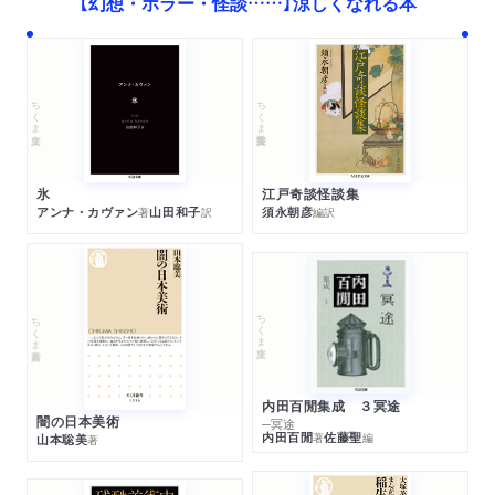
【幻想・ホラー・怪談……】涼しくなれる本
ちくま学芸文庫
ちくま文庫
江戸奇談怪談集
氷
須永朝彦
アンナ・カヴァン
山田和子
編訳
著
訳
ちくま文庫
ちくま新書
内田百閒集成 ３冥途
闇の日本美術
─冥途
内田百閒
佐藤聖
著
編
山本聡美
著