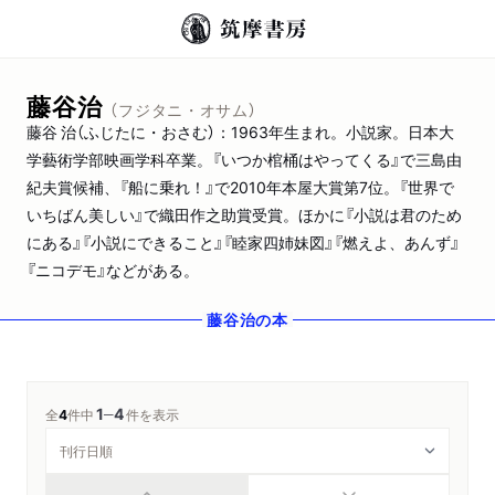
藤谷治
（フジタニ・オサム）
藤谷 治（ふじたに・おさむ）：1963年生まれ。小説家。日本大
学藝術学部映画学科卒業。『いつか棺桶はやってくる』で三島由
紀夫賞候補、『船に乗れ！』で2010年本屋大賞第7位。『世界で
いちばん美しい』で織田作之助賞受賞。ほかに『小説は君のため
にある』『小説にできること』『睦家四姉妹図』『燃えよ、あんず』
『ニコデモ』などがある。
藤谷治
の本
1
4
─
全
4
件中
件を表示