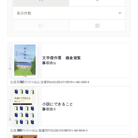
文学傑作選 鎌倉遊覧
ちくま文庫
藤谷治
編
定価:
1,192
円
（10％税込）
文庫判
448
頁
2024/11/07
978-4-480-43991-8
ちくまプリマー新書
小説にできること
藤谷治
著
定価:
880
円
（10％税込）
新書判
176
頁
2024/10/08
978-4-480-68494-3