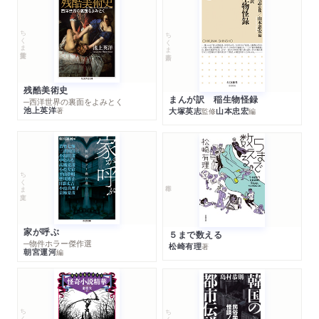
ちくま学芸文庫
ちくま新書
残酷美術史
まんが訳 稲生物怪録
─西洋世界の裏面をよみとく
池上英洋
著
大塚英志
山本忠宏
監修
編
ちくま文庫
家が呼ぶ
５まで数える
─物件ホラー傑作選
松崎有理
著
朝宮運河
編
ちくま文庫
ちくま文庫