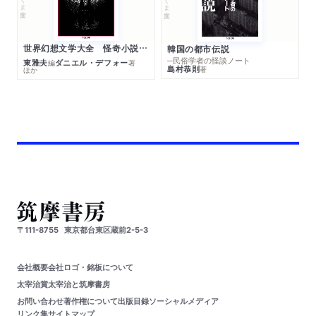
世界幻想文学大全 怪奇小説精華
韓国の都市伝説
─民俗学者の怪談ノート
東雅夫
ダニエル・デフォー
編
著
島村恭則
著
ほか
〒111-8755
東京都台東区蔵前2-5-3
会社概要
会社ロゴ・銘板について
太宰治賞
太宰治と筑摩書房
お問い合わせ
著作権について
出版目録
ソーシャルメディア
リンク集
サイトマップ