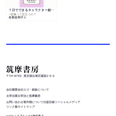
７日でできるキャラクター創作入門
─想像って役立つの？
名取佐和子
著
〒111-8755
東京都台東区蔵前2-5-3
会社概要
会社ロゴ・銘板について
太宰治賞
太宰治と筑摩書房
お問い合わせ
著作権について
出版目録
ソーシャルメディア
リンク集
サイトマップ
webちくま
ちくまの教科書