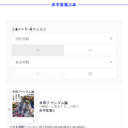
井手英策
の本
1
4
─
全
4
件中
件を表示
令和ファシズム論
─極端へと逃走するこの国で
井手英策
著
定価:
2,200
円
（10％税込）
四六判
360
頁
2025/08/05
978-4-480-86486-4