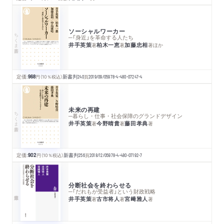
ソーシャルワーカー
ちくま新書
─「身近」を革命する人たち
井手英策
柏木一恵
加藤忠相
著
著
著
ほか
定価:
968
円
（10％税込）
新書判
240
頁
2019/09/05
978-4-480-07247-4
未来の再建
ちくま新書
─暮らし・仕事・社会保障のグランドデザイン
井手英策
今野晴貴
藤田孝典
著
著
著
定価:
902
円
（10％税込）
新書判
256
頁
2018/12/05
978-4-480-07192-7
分断社会を終わらせる
─「だれもが受益者」という財政戦略
井手英策
古市将人
宮﨑雅人
著
著
著