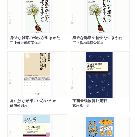
ちくま文庫
ちくま文庫
身近な雑草の愉快な生きかた
身近な雑草の愉快な生きかた
三上修
稲垣栄洋
三上修
稲垣栄洋
著
著
著
著
ちくまプリマー新書
ちくま新書
昆虫はなぜ海にいないのか
宇宙最強物質決定戦
朝野維起
高水裕一
著
著