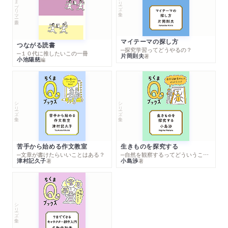
ちくまプリマー新書
シリーズ・全集
マイテーマの探し方
つながる読書
─探究学習ってどうやるの？
─１０代に推したいこの一冊
片岡則夫
著
小池陽慈
編
シリーズ・全集
シリーズ・全集
苦手から始める作文教室
生きものを探究する
─文章が書けたらいいことはある？
─自然を観察するってどういうこと？
津村記久子
小島渉
著
著
シリーズ・全集