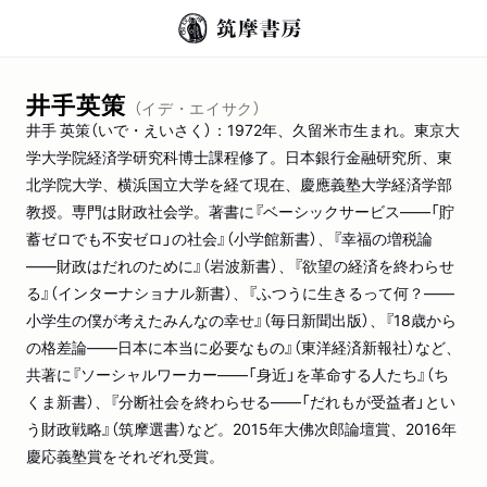
井手英策
（イデ・エイサク）
井手 英策（いで・えいさく）：1972年、久留米市生まれ。東京大
学大学院経済学研究科博士課程修了。日本銀行金融研究所、東
北学院大学、横浜国立大学を経て現在、慶應義塾大学経済学部
教授。専門は財政社会学。著書に『ベーシックサービス――「貯
蓄ゼロでも不安ゼロ」の社会』（小学館新書）、『幸福の増税論
――財政はだれのために』（岩波新書）、『欲望の経済を終わらせ
る』（インターナショナル新書）、『ふつうに生きるって何？――
小学生の僕が考えたみんなの幸せ』（毎日新聞出版）、『18歳から
の格差論――日本に本当に必要なもの』（東洋経済新報社）など、
共著に『ソーシャルワーカー――「身近」を革命する人たち』（ち
くま新書）、『分断社会を終わらせる――「だれもが受益者」とい
う財政戦略』（筑摩選書）など。2015年大佛次郎論壇賞、2016年
慶応義塾賞をそれぞれ受賞。