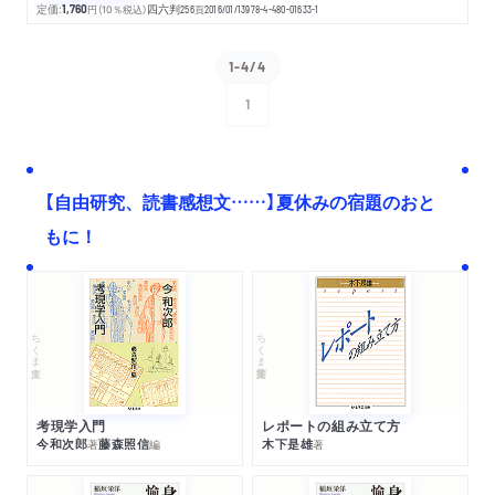
定価:
1,760
円
（10％税込）
四六判
256
頁
2016/01/13
978-4-480-01633-1
1-4/4
1
次へ
【自由研究、読書感想文……】夏休みの宿題のおと
もに！
ちくま文庫
ちくま学芸文庫
考現学入門
レポートの組み立て方
今和次郎
藤森照信
木下是雄
著
編
著