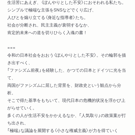
生活苦にあえぎ、〈ぼんやりとした不安〉におそわれる私たち。
シンプルで極端な主張をSNSなどでくり広げ、
人びとを煽り立てる〈身近な指導者〉たち。
社会が分断され、民主主義が衰弱するなか、
肯定的未来への道を切りひらく入魂の書！
===
令和の日本社会をおおう〈ぼんやりとした不安〉。その輪郭を描
き出すべく、
「ファシズム前夜」を経験した、かつての日本とドイツに光を当
て、
両国がファシズムに屈した背景を、財政史という観点から分
析。
そこで得た基準をもちいて、現代日本の危機的状況を浮かび上
がらせていく。
多くの人が生活不安をかかえるなか、「人気取り」の政策案が打
ち出され、
「極端」な議論を展開する〈小さな権威主義〉が力を得ていく