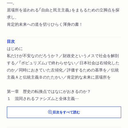
──。
居場所を追われる「自由と民主主義」をまもるための立脚点を探
求し、
肯定的未来への道を切りひらく渾身の書！
目次
はじめに
私だけが不安なのだろうか？／財政史というメスで社会を解剖
する／「ポピュリズム」で終わらせない／日本社会は右傾化した
のか／同時におきていた左傾化／評価するための基準を／伝統
主義Ａと伝統主義Ｂのたたかい／肯定的な未来に居場所を
第一章 歴史の転換点ではなにがおきるのか？
１ 混同されるファシズムと全体主義
ファシズムという言葉／混同されたファシズムと全体主義／異
目次をすべて読む
なるものを等しくあつかう／「あいつ」と「私たち」／現実味のな
いファシズム／すべてがかわってしまう／ファシズム的な状況
について考える