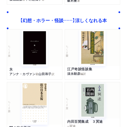
飯村豊
著
【幻想・ホラー・怪談……】涼しくなれる本
ちくま学芸文庫
ちくま文庫
江戸奇談怪談集
氷
須永朝彦
アンナ・カヴァン
山田和子
編訳
著
訳
ちくま文庫
ちくま新書
内田百閒集成 ３冥途
─冥途