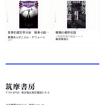
ちくま文庫
ちくま文庫
世界幻想文学大全 怪奇小説精華
韓国の都市伝説
─民俗学者の怪談ノート
東雅夫
ダニエル・デフォー
編
著
島村恭則
著
ほか
〒111-8755
東京都台東区蔵前2-5-3
会社概要
会社ロゴ・銘板について