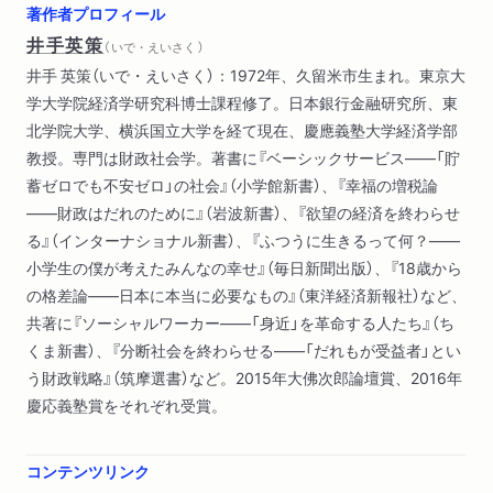
著作者プロフィール
２ 家族のふたつの顔――時代の方向感覚をもつ
井手英策
（ いで・えいさく ）
社会保障の発祥の国・アメリカ／国民の家・スウェーデン／も
井手 英策（いで・えいさく）：1972年、久留米市生まれ。東京大
うひとつの顔／「私たちの必要」という財政の本質／どこにいる
学大学院経済学研究科博士課程修了。日本銀行金融研究所、東
のか どこに向かうのか
北学院大学、横浜国立大学を経て現在、慶應義塾大学経済学部
教授。専門は財政社会学。著書に『ベーシックサービス――「貯
第二章 昭和恐慌からの脱出と高橋是清の苦闘
蓄ゼロでも不安ゼロ」の社会』（小学館新書）、『幸福の増税論
１ 昭和恐慌の衝撃と不安定化する社会
――財政はだれのために』（岩波新書）、『欲望の経済を終わらせ
蔵相・井上準之助の理論／不幸が重なった金解禁／疲弊した農
る』（インターナショナル新書）、『ふつうに生きるって何？――
村と都市の人びと／民主主義と社会主義への反動／陸軍青年将
小学生の僕が考えたみんなの幸せ』（毎日新聞出版）、『18歳から
校たちの憤慨
の格差論――日本に本当に必要なもの』（東洋経済新報社）など、
２ 積極財政への転換
共著に『ソーシャルワーカー――「身近」を革命する人たち』（ち
高橋財政の独創性／財政と金融の一体化、錯綜する利害関係
くま新書）、『分断社会を終わらせる――「だれもが受益者」とい
３ 決定権限の集中と政局にあけくれる人びと
う財政戦略』（筑摩選書）など。2015年大佛次郎論壇賞、2016年
日本財政の最後の守護者／政争を繰りかえした政友会と民政党
慶応義塾賞をそれぞれ受賞。
／皇道派と統制派の対立／軍部の分断、政党との連携／内閣機
能の強化／高橋のリーダーシップがまねいた軍部の怨念／ある
政治家に任せる、ということ
コンテンツリンク