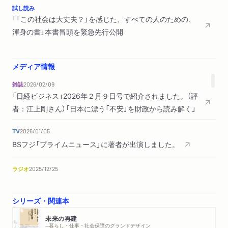
試し読み
第三章ファシズムへの道程でなにがおきたのか？
「「この社会は大丈夫？」を感じた、すべての人のための、
１ 不安定化する経済、貧弱な生活保障
渾身の書」本書冒頭を緊急先行公開
井上はなぜ理論に固執したのか／高橋財政の評価／所得と地域
間、ふたつの格差／人びとの生活をどのように保障するのか／
日本社会の根底にあった「惰民観」
メディア情報
２ 民主主義の後退か？ 不自由への逃避か？
雑誌
2026/02/09
「呉越同舟」という分断の論理／社会保障をめぐる女性の運動／
「日経ビジネス」2026年２月９日号で紹介されました。（評
高橋と社大党の共通性／批判より対案、政策よりも権力／力を
者：江上剛さん）「日本に漂う「不安」を財政から読み解く」
発揮した官製の国民運動／日本精神へと接続した共同体主義／
都市部における労働運動の状況／「ファシズム前夜」におきてい
TV
2026/01/05
たこと
BSフジ「プライムニュース」に著者が出演しました。
第四章 ファシズムの条件をさぐる――ドイツとの対比から
ラジオ
2025/12/25
１ 第一次世界大戦の敗北がもたらしたもの
TOKYO FM「ラジオのタマカワ」に著者出演しました。
ヴェルサイユの屈辱とハイパーインフレーション／一党独裁を
シリーズ・関連本
成し遂げたドイツ／一網打尽にされた中間団体
新聞
2025/12/06
２ 雇用創出から軍備拡張へ
東京新聞「東京読書会」で紹介されました。（評者：白井聡さん）
未来の再建
ちくま新書
─暮らし・仕事・社会保障のグランドデザイン
恐慌からの脱出と緊縮財政／中央銀行にたよった複雑な財政運