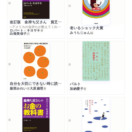
予備費を使いきり、穴うめする／見えない債務、見えない基金
QJWeb「割れた窓のむこうに（折田侑駿）」に著者インタビ
／やせおとろえていく「自治」／ＭＭＴが見落としているもの／
ューが掲載されました。「『令和ファシズム論』という窓か
誤解される財政民主主義
ら見る“現状肯定”と日本人ファースト」
改訂版 金持ち父さん 貧乏父さん
４ 混迷をふかめる政治と社会
─アメリカの金持ちが教えてくれるお金の哲学
老いるショック大賞
「野党共闘」が意味するもの／〈小さな権威主義〉の登場／内閣人
ロバート・キヨサキ
著
みうらじゅん
編
新聞
2025/10/04
白根美保子
訳
事局と政治的リーダーシップ／参加と強制の分岐点／中庸の道
共同通信より書評が配信されました。（評者：白井聡さん）「減税
をさがしつづける努力／問題の複合性と私たちの態度決定
は自己責任 政治的意思」※以降、京都新聞ほか各地方紙に掲載
終章 エクストリーミズムをのりこえる
雑誌
2025/10/02
「週刊新潮」10月9日号「15行本棚」で紹介されました。
「ファシズム前夜」からみた日本のいま／負の均衡としての〈ぼ
んやりとした不安〉／参加からつぶやきへ／広がるエクストリー
新聞
2025/09/15
ミズム／ポピュリズムとエクストリーミズムの結合／自由と民
自分を大切にできない時に読む本
パルト
公明新聞で紹介されました。（評者：結城康博さん）「公正
服部みれい
大原扁理
加納愛子
主主義を調和させる／財政の危機、社会の危機／互酬と再分配
著
著
著
な財政システムが社会救う」
からなる財政／なぜ税金は重要なのか／ライフセキュリティを
なぜ提唱したのか／高橋是清の復活か、社会を成長させる公共
雑誌
2025/09/05
性の再生か
「週刊エコノミスト」9月16日号に著者インタビューが掲載
されました。「ファシズム前夜と現代に共通項 財政拡張
注
の足音」