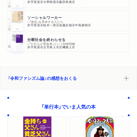
「減税とは「自己責任」」
井手英策
著
今野晴貴
著
藤田孝典
著
営／中央銀行への依存とその経済的、政治的、社会的合理性／
財政の「質」から「量」への転換／充実していたドイツの社会保障
雑誌
2025/11/10
ソーシャルワーカー
ちくま新書
「中央公論」2025年12月号「著者に聞く」に著者インタビュ
─「身近」を革命する人たち
／分断の道具としての財政
井手英策
著
柏木一恵
著
加藤忠相
著
中島康晴
著
ーが掲載されました。「「責任ある積極財政」「手取りを増や
３ 憎しみが憎しみをよぶ呉越同舟の政治
す」は戦前ファシズム期の日本・ドイツと似ている」
社会民主党と共産党の対立／ヒンデンブルクと大統領緊急令／
分断社会を終わらせる
─「だれもが受益者」という財政戦略
シュライヒャーの暗躍／パーペンの意趣返し／ファシズムとい
井手英策
著
古市将人
著
宮﨑雅人
著
雑誌
2025/11/09
う均衡
「週刊東洋経済」11月15日号「話題の本 著者に聞く」に著
者インタビューが掲載されました。
第五章 強まる将来不安、崩れ落ちる民主主義
１ 経済の衰退と社会の分断
『令和ファシズム論』の感想をおくる
新聞
2025/10/26
疲弊する中間層／「分断社会」という言葉の意味を考える／社会
読売新聞で紹介されました。（評者：清水唯一朗さん）「政
保障の根底にあった通俗道徳／つよまる憎しみと嫉妬
治の危機 問われる自治」
２ 崩壊する財政規律、よわりゆく予算統制
「単行本」でいま人気の本
中央銀行への依存／高橋財政と現代の決定的なちがい／防衛費
新聞
2025/10/18
日本経済新聞「この一冊」で紹介されました。（評者：根井
とインフレ対策／普遍主義の広がりをどのように評価するか／
雅弘さん）「財政の暴走、防ぐ唯一の方法」
「一〇三万円の壁」から本当の問いを透視する
３ あとずさりする財政民主主義
WEB
2025/10/09