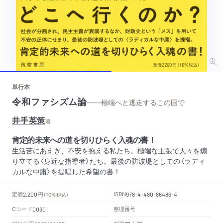
単行本
令和ファシズム論
——極端へと逃走するこの国で
井手英策
著
肯定的未来への道を切りひらく入魂の書！
生活苦にあえぎ、不安を抱える私たち。極端な主張で人々を煽
り立てる〈身近な指導者〉たち。最後の防波堤としての〈ラディ
カルな中庸〉を提唱した希望の書！
円
定価
ISBN
2,200
（10％税込）
978-4-480-86486-4
Cコード
整理番号
0030