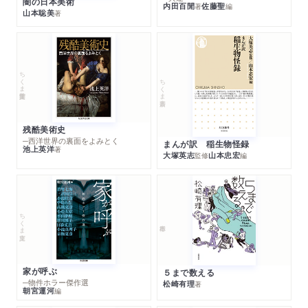
闇の日本美術
内田百閒
佐藤聖
著
編
山本聡美
著
ちくま学芸文庫
ちくま新書
残酷美術史
─西洋世界の裏面をよみとく
まんが訳 稲生物怪録
池上英洋
著
大塚英志
山本忠宏
監修
編
ちくま文庫
家が呼ぶ
５まで数える
─物件ホラー傑作選
松崎有理
著
朝宮運河
編