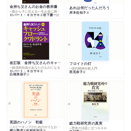
あとがき
金持ち父さんのお金の教科書
あれは何だったんだろう
新聞
2025/09/02
─親から子に伝える一生お金に困らない考え方
岸本佐知子
著
ロバート・キヨサキ
岩下慶一
著
訳
聖教新聞で紹介されました。「財政切り口に「極端主義」に抗す
る」
改訂版 金持ち父さんのキャッシュフロー・クワドラント
フロイトの灯
─経済的自由があなたのものになる
─現代精神分析入門
ロバート・キヨサキ
著
西見奈子
著
白根美保子
訳
英語のハノン 初級
総力戦研究所の真実
─スピーキングのためのやりなおし英文法スーパードリル
─歴史の法廷に立つＮＨＫ
横山雅彦
中村佐知子
著
著