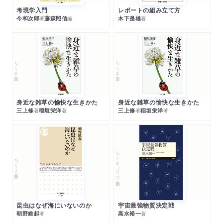
考現学入門
レポートの組み立て方
今和次郎
藤森照信
木下是雄
著
編
著
ちくま文庫
ちくま文庫
身近な雑草の愉快な生きかた
身近な雑草の愉快な生きかた
三上修
稲垣栄洋
三上修
稲垣栄洋
著
著
著
著
ちくまプリマー新書
ちくま新書
昆虫はなぜ海にいないのか
宇宙最強物質決定戦
朝野維起
高水裕一
著
著