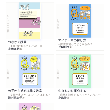
ちくまプリマー新書
シリーズ・全集
マイテーマの探し方
つながる読書
─探究学習ってどうやるの？
─１０代に推したいこの一冊
片岡則夫
著
小池陽慈
編
シリーズ・全集
シリーズ・全集
苦手から始める作文教室
生きものを探究する
─文章が書けたらいいことはある？
─自然を観察するってどういうこと？
津村記久子
小島渉
著
著