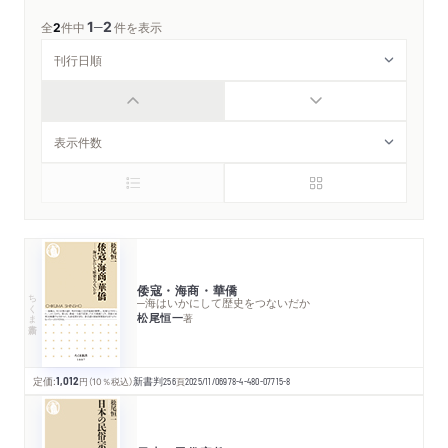
1
2
─
全
2
件中
件を表示
倭寇・海商・華僑
ちくま新書
─海はいかにして歴史をつないだか
松尾恒一
著
定価:
1,012
円
（10％税込）
新書判
256
頁
2025/11/06
978-4-480-07715-8