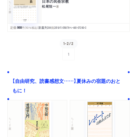
日本の民俗宗教
ちくま新書
松尾恒一
著
定価:
968
円
（10％税込）
新書判
288
頁
2019/11/05
978-4-480-07260-3
1-2/2
1
次へ
【自由研究、読書感想文……】夏休みの宿題のおと
もに！
ちくま文庫
ちくま学芸文庫