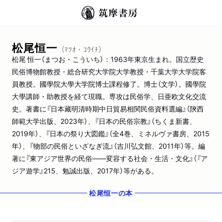
松尾恒一
（ﾏﾂｵ・ｺｳｲﾁ）
松尾 恒一（まつお・こういち）：1963年東京生まれ。国立歴史
民俗博物館教授・総合研究大学院大学教授・千葉大学大学院客
員教授。國學院大學大学院博士課程修了。博士（文学）。國學院
大學講師・助教授を経て現職。専攻は民俗学、日亜欧文化交流
史。著書に『日本藏明清時期中日貿易相関民俗資料選編』（陝西
師範大学出版、2023年）、『日本の民俗宗教』（ちくま新書、
2019年）、『日本の祭り大図鑑』（全4巻、ミネルヴァ書房、2015
年）、『物部の民俗といざなぎ流』（吉川弘文館、2011年）等。編
著に『東アジア世界の民俗――変容する社会・生活・文化』（『ア
ジア遊学』215、勉誠出版、2017年）等がある。
松尾恒一
の本