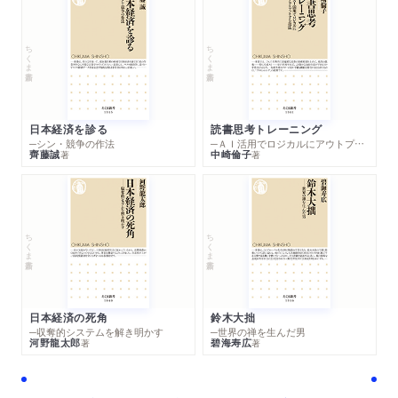
ちくま新書
ちくま新書
日本経済を診る
読書思考トレーニング
─シン・競争の作法
─ＡＩ活用でロジカルにアウトプットする技法
齊藤誠
中崎倫子
著
著
ちくま新書
ちくま新書
日本経済の死角
鈴木大拙
─収奪的システムを解き明かす
─世界の禅を生んだ男
河野龍太郎
碧海寿広
著
著