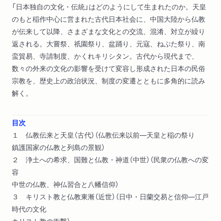
「日本独自の文化・伝統」はどのようにして生まれたのか。天皇
のもと稲作中心に営まれた古代日本社会に、中国大陸から仏教
が伝来して以降、さまざまな文化との交流、混淆、対立が繰り
返される。大嘗祭、祇園祭り、盆踊り、元寇、ねぶた祭り、南
蛮貿易、寺請制度、かくれキリシタン。古代から現代まで、
数々の外来の文化の影響を受けて変容し形成された日本の民俗
宗教を、歴史上の政治状況、制度の変遷とともに多角的に読み
解く。
目次
１ 仏教伝来と天皇（古代）（仏教伝来以前―天皇と稲の祭り
鎮護国家の仏教と列島の景観）
２ 浄土への希求、国難と仏教・神道（中世）（民衆の仏教への変
容
中世の仏教、神仏習合と八幡信仰）
３ キリスト教と仏教東漸（近世）（日中・日蘭交易と信仰―江戸
時代の文化
キリスト教の衝撃）