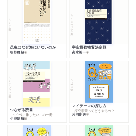
ちくまプリマー新書
ちくま新書
昆虫はなぜ海にいないのか
宇宙最強物質決定戦
朝野維起
高水裕一
著
著
ちくまプリマー新書
シリーズ・全集
マイテーマの探し方
つながる読書
─探究学習ってどうやるの？
片岡則夫
著
─１０代に推したいこの一冊
小池陽慈
編