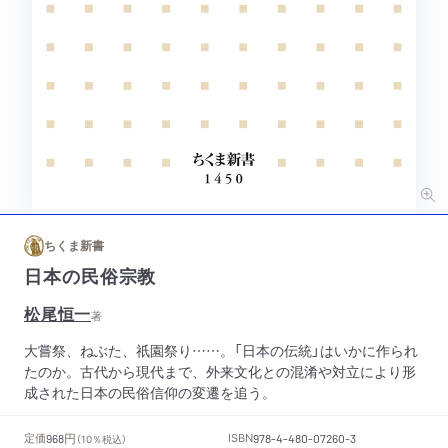
ちくま新書
日本の民俗宗教
松尾恒一
著
大嘗祭、ねぶた、祇園祭り……。「日本の伝統」はいかに作られ
たのか。古代から現代まで、外来文化との混淆や対立により形
成された日本の民俗信仰の変遷を追う。
円
定価
ISBN
968
（10％税込）
978-4-480-07260-3