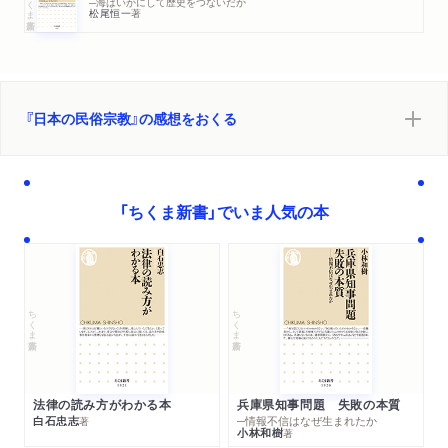
─海はいかにして歴史をつないだか
松尾恒一
著
『日本の民俗宗教』の感想をおくる
「ちくま新書」でいま人気の本
ちくま新書
ちくま新書
法律の読み方がわかる本
兵庫県知事問題 失敗の本質
白石忠志
─情報不信はなぜ生まれたか
著
小林和樹
著