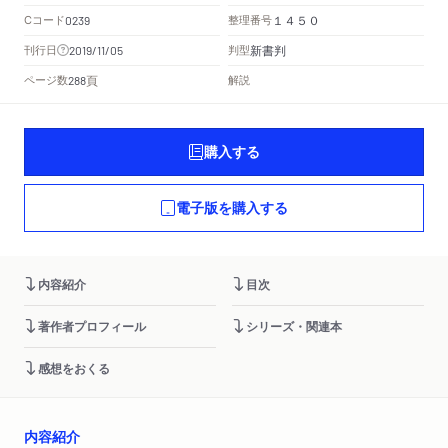
Cコード
整理番号
0239
１４５０
新書判
刊行日
判型
2019/11/05
頁
ページ数
解説
288
購入する
電子版を購入する
内容紹介
目次
著作者プロフィール
シリーズ・関連本
感想をおくる
内容紹介