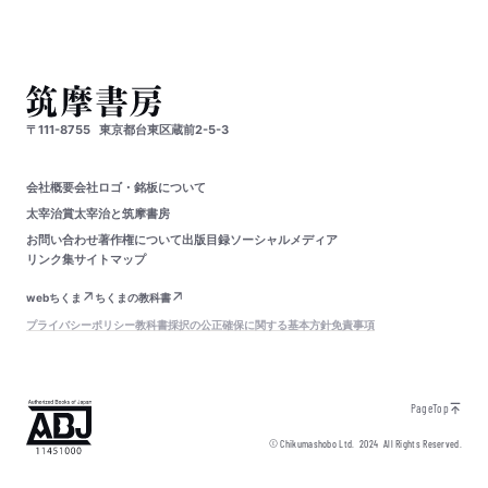
〒111-8755
東京都台東区蔵前2-5-3
会社概要
会社ロゴ・銘板について
太宰治賞
太宰治と筑摩書房
お問い合わせ
著作権について
出版目録
ソーシャルメディア
リンク集
サイトマップ
webちくま
ちくまの教科書
プライバシーポリシー
教科書採択の公正確保に関する基本方針
免責事項
PageTop
© Chikumashobo Ltd.
2024
All Rights Reserved.