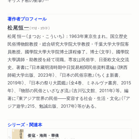
４ 伝統となった「民俗文化」（近代）（民俗宗教―「文化財」への
道）
著作者プロフィール
松尾恒一
（ ﾏﾂｵ・ｺｳｲﾁ ）
松尾 恒一（まつお・こういち）：1963年東京生まれ。国立歴史
民俗博物館教授・総合研究大学院大学教授・千葉大学大学院客
員教授。國學院大學大学院博士課程修了。博士（文学）。國學院
大學講師・助教授を経て現職。専攻は民俗学、日亜欧文化交流
史。著書に『日本藏明清時期中日貿易相関民俗資料選編』（陝西
師範大学出版、2023年）、『日本の民俗宗教』（ちくま新書、
2019年）、『日本の祭り大図鑑』（全4巻、ミネルヴァ書房、2015
年）、『物部の民俗といざなぎ流』（吉川弘文館、2011年）等。編
著に『東アジア世界の民俗――変容する社会・生活・文化』（『ア
ジア遊学』215、勉誠出版、2017年）等がある。
シリーズ・関連本
倭寇・海商・華僑
ちくま新書