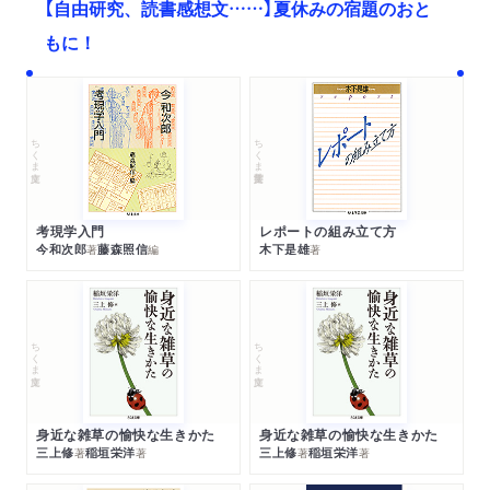
【自由研究、読書感想文……】夏休みの宿題のおと
もに！
ちくま文庫
ちくま学芸文庫
考現学入門
レポートの組み立て方
今和次郎
藤森照信
木下是雄
著
編
著
ちくま文庫
ちくま文庫
身近な雑草の愉快な生きかた
身近な雑草の愉快な生きかた
三上修
稲垣栄洋
三上修
稲垣栄洋
著
著
著
著