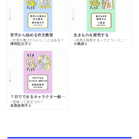
シリーズ・全集
シリーズ・全集
苦手から始める作文教室
生きものを探究する
─文章が書けたらいいことはある？
─自然を観察するってどういうこと？
津村記久子
小島渉
著
著
シリーズ・全集
７日でできるキャラクター創作入門
─想像って役立つの？
名取佐和子
著