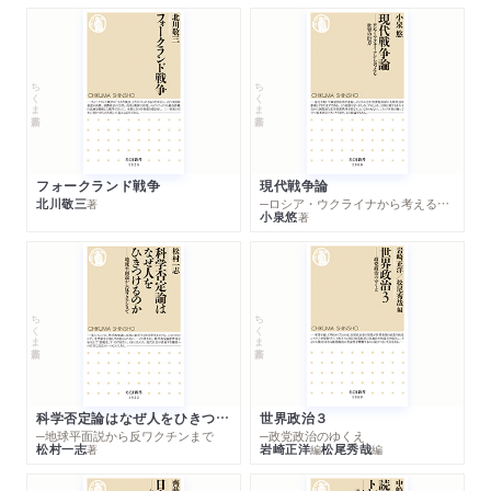
ちくま新書
ちくま新書
フォークランド戦争
現代戦争論
北川敬三
─ロシア・ウクライナから考える世界の行方
著
小泉悠
著
ちくま新書
ちくま新書
科学否定論はなぜ人をひきつけるのか
世界政治３
─地球平面説から反ワクチンまで
─政党政治のゆくえ
松村一志
岩崎正洋
松尾秀哉
著
編
編