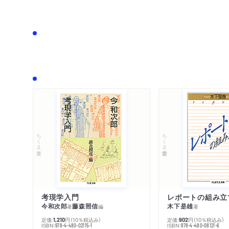
ちくま文庫
ちくま学芸文庫
考現学入門
レポートの組み立
今和次郎
藤森照信
木下是雄
著
編
著
定価:
円
（10％税込み）
定価:
円
（10％税込み）
1,210
902
ISBN:
ISBN:
978-4-480-02115-1
978-4-480-08121-6