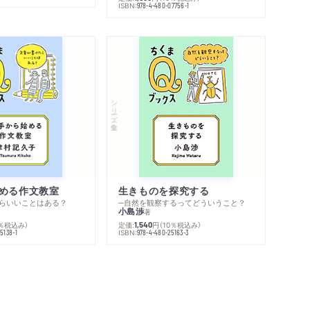
ISBN:
978-4-480-07756-1
シリーズ・全集
める作文教室
生きものを探究する
らいいことはある？
─自然を観察するってどういうこと？
小島渉
著
0％税込み）
定価:
円
（10％税込み）
1,540
ISBN:
5138-1
978-4-480-25163-3