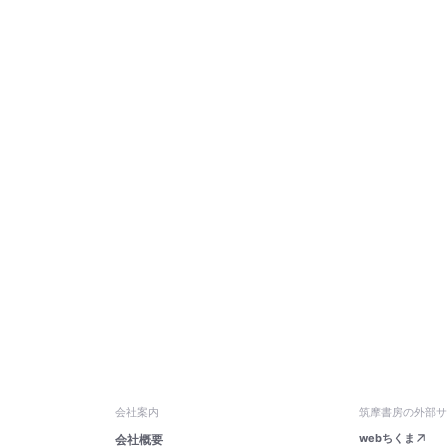
会社案内
筑摩書房の外部サ
webちくま
会社概要