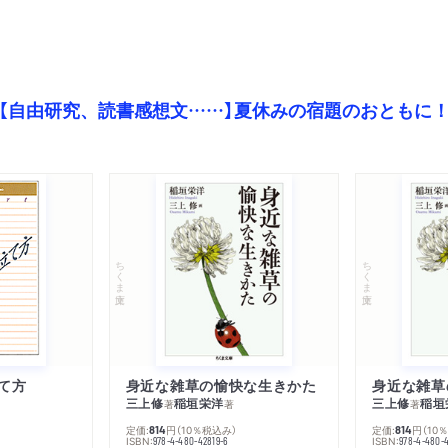
【自由研究、読書感想文……】夏休みの宿題のおともに
ちくま文庫
ちくま文庫
て方
身近な雑草の愉快な生きかた
身近な雑草
三上修
稲垣栄洋
三上修
稲垣
著
著
著
定価:
円
（10％税込み）
定価:
円
（10
814
814
ISBN:
ISBN:
978-4-480-42819-6
978-4-480-