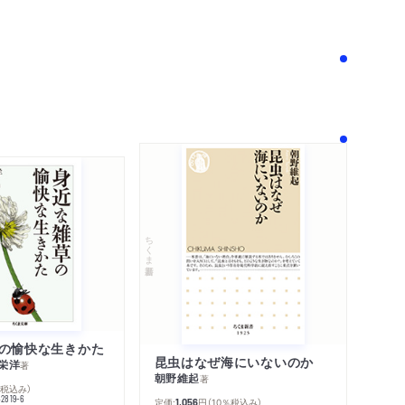
！
ちくま新書
の愉快な生きかた
昆虫はなぜ海にいないのか
栄洋
著
朝野維起
著
％税込み）
42819-6
定価:
円
（10％税込み）
1,056