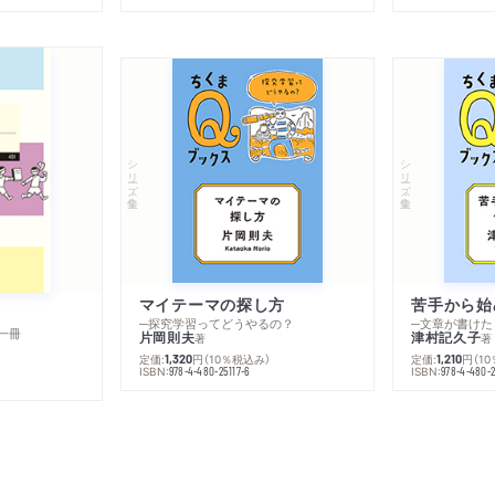
シリーズ・全集
シリーズ・全集
マイテーマの探し方
苦手から始
─探究学習ってどうやるの？
─文章が書けた
一冊
片岡則夫
津村記久子
著
著
定価:
円
（10％税込み）
定価:
円
（1
1,320
1,210
ISBN:
ISBN:
978-4-480-25117-6
978-4-480-2