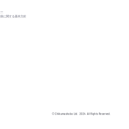
シー
確保に関する基本方針
© Chikumashobo Ltd.
2024
All Rights Reserved.