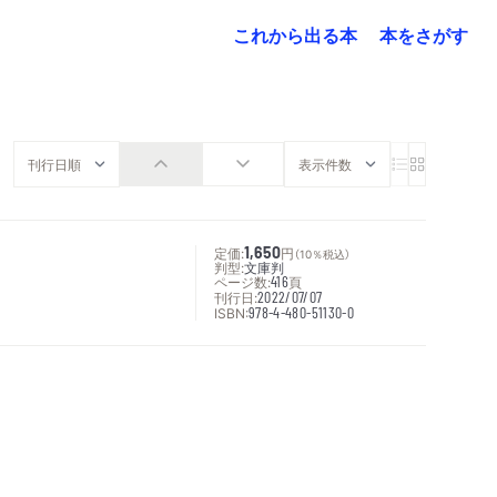
これから出る本
本をさがす
定価:
1,650
円
（10％税込）
判型:
文庫判
ページ数:
416
頁
刊行日:
2022/07/07
ISBN:
978-4-480-51130-0
次へ