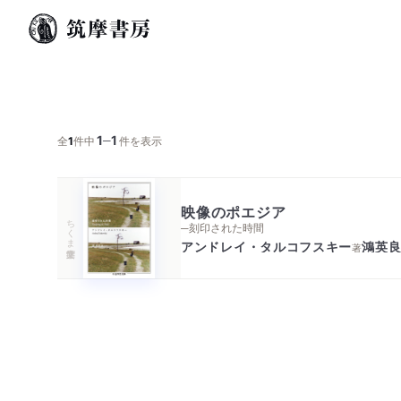
1
1
─
全
1
件中
件を表示
映像のポエジア
ちくま学芸文庫
─刻印された時間
アンドレイ・タルコフスキー
鴻英
著