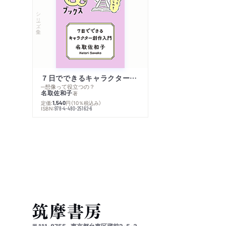
シリーズ・全集
７日でできるキャラクター創作入門
─想像って役立つの？
名取佐和子
著
定価:
円
（10％税込み）
1,540
ISBN:
978-4-480-25162-6