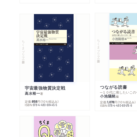
ちくまプリマー新書
ちくまプリマー新書
つながる読書
宇宙最強物質決定戦
─１０代に推したいこの
高水裕一
著
小池陽慈
編
定価:
円
（10％税込み）
858
定価:
円
（10％税込み）
1,078
ISBN:
978-4-480-68445-5
ISBN:
978-4-480-68476-9