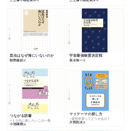
ちくまプリマー新書
ちくま新書
昆虫はなぜ海にいないのか
宇宙最強物質決定戦
朝野維起
高水裕一
著
著
ちくまプリマー新書
シリーズ・全集
マイテーマの探し方
つながる読書
─探究学習ってどうやるの？
─１０代に推したいこの一冊
片岡則夫
著
小池陽慈
編