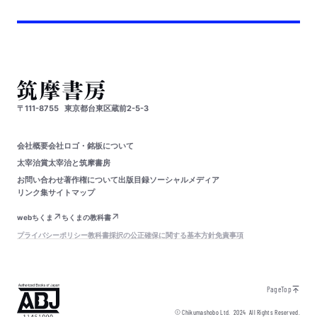
〒111-8755
東京都台東区蔵前2-5-3
会社概要
会社ロゴ・銘板について
太宰治賞
太宰治と筑摩書房
お問い合わせ
著作権について
出版目録
ソーシャルメディア
リンク集
サイトマップ
webちくま
ちくまの教科書
プライバシーポリシー
教科書採択の公正確保に関する基本方針
免責事項
PageTop
© Chikumashobo Ltd.
2024
All Rights Reserved.