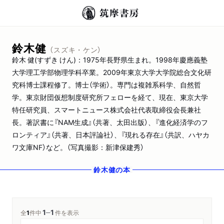
鈴木健
（スズキ・ケン）
鈴木 健(すずき けん)：1975年長野県生まれ。1998年慶應義塾
大学理工学部物理学科卒業。2009年東京大学大学院総合文化研
究科博士課程修了。博士（学術）。専門は複雑系科学、自然哲
学。東京財団仮想制度研究所フェローを経て、現在、東京大学
特任研究員、スマートニュース株式会社代表取締役会長兼社
長。著訳書に『NAM生成』（共著、太田出版）、『進化経済学のフ
ロンティア』（共著、日本評論社）、『現れる存在』（共訳、ハヤカ
ワ文庫NF）など。（写真撮影：新津保建秀）
鈴木健
の本
1
1
─
全
1
件中
件を表示