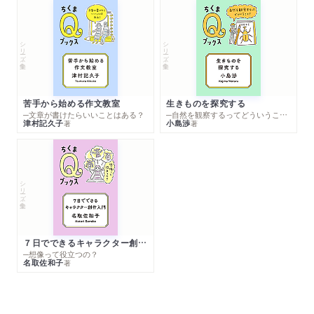
シリーズ・全集
シリーズ・全集
苦手から始める作文教室
生きものを探究する
─文章が書けたらいいことはある？
─自然を観察するってどういうこと？
津村記久子
小島渉
著
著
シリーズ・全集
７日でできるキャラクター創作入門
─想像って役立つの？
名取佐和子
著