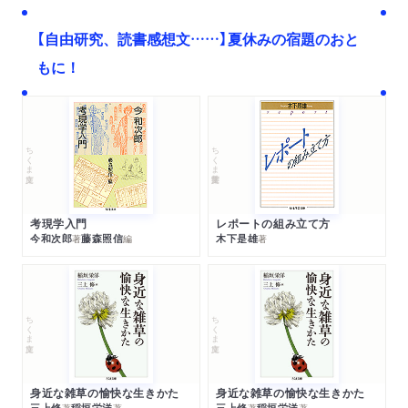
【自由研究、読書感想文……】夏休みの宿題のおと
もに！
ちくま文庫
ちくま学芸文庫
考現学入門
レポートの組み立て方
今和次郎
藤森照信
木下是雄
著
編
著
ちくま文庫
ちくま文庫
身近な雑草の愉快な生きかた
身近な雑草の愉快な生きかた
三上修
稲垣栄洋
三上修
稲垣栄洋
著
著
著
著