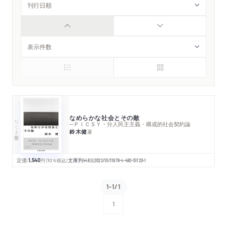
なめらかな社会とその敵
ちくま学芸文庫
─ＰＩＣＳＹ・分人民主主義・構成的社会契約論
鈴木健
著
定価:
1,540
円
（10％税込）
文庫判
448
頁
2022/10/11
978-4-480-51120-1
1-1/1
1
次へ