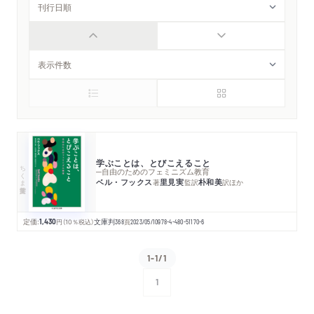
学ぶことは、とびこえること
ちくま学芸文庫
─自由のためのフェミニズム教育
ベル・フックス
里見実
朴和美
著
監訳
訳
ほか
定価:
1,430
円
（10％税込）
文庫判
368
頁
2023/05/10
978-4-480-51170-6
1-1/1
1
次へ