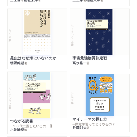
ちくまプリマー新書
ちくま新書
昆虫はなぜ海にいないのか
宇宙最強物質決定戦
朝野維起
高水裕一
著
著
ちくまプリマー新書
シリーズ・全集
マイテーマの探し方
つながる読書
─探究学習ってどうやるの？
─１０代に推したいこの一冊
片岡則夫
著
小池陽慈
編