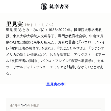
里見実
（サトミ・ミノル）
里見 実（さとみ・みのる）：1936-2022 年。國學院大學名誉教
授。東京大学大学院人文科修了。専門は教育社会学。中南米演
劇の研究と翻訳にも取り組んだ。おもな著書に『パウロ・フレイ
レ「被抑圧者の教育学」を読む』、『学ぶことを学ぶ』、『ラテンア
メリカの新しい伝統』など、おもな訳書に、アウグスト・ボアー
ル『被抑圧者の演劇』、パウロ・フレイレ『希望の教育学』、カル
ラ・リナルディ『レッジョ・エミリアと対話しながら』などがあ
る。
里見実
の本
1
1
─
全
1
件中
件を表示