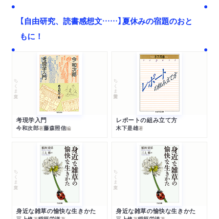
【自由研究、読書感想文……】夏休みの宿題のおと
もに！
ちくま文庫
ちくま学芸文庫
考現学入門
レポートの組み立て方
今和次郎
藤森照信
木下是雄
著
編
著
ちくま文庫
ちくま文庫
身近な雑草の愉快な生きかた
身近な雑草の愉快な生きかた
三上修
稲垣栄洋
三上修
稲垣栄洋
著
著
著
著