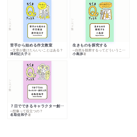
シリーズ・全集
シリーズ・全集
苦手から始める作文教室
生きものを探究する
─文章が書けたらいいことはある？
─自然を観察するってどういうこと？
津村記久子
小島渉
著
著
シリーズ・全集
７日でできるキャラクター創作入門
─想像って役立つの？
名取佐和子
著