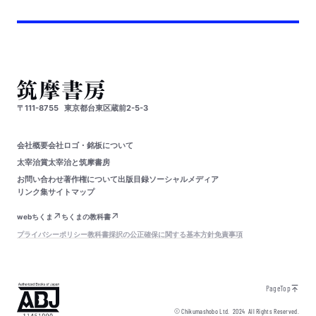
〒111-8755
東京都台東区蔵前2-5-3
会社概要
会社ロゴ・銘板について
太宰治賞
太宰治と筑摩書房
お問い合わせ
著作権について
出版目録
ソーシャルメディア
リンク集
サイトマップ
webちくま
ちくまの教科書
プライバシーポリシー
教科書採択の公正確保に関する基本方針
免責事項
PageTop
© Chikumashobo Ltd.
2024
All Rights Reserved.