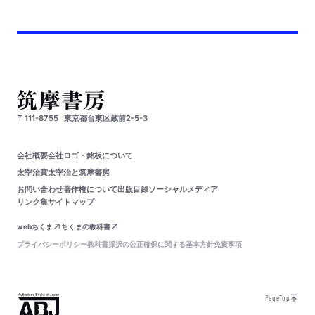
〒111-8755
東京都台東区蔵前2-5-3
会社概要
会社ロゴ・銘板について
太宰治賞
太宰治と筑摩書房
お問い合わせ
著作権について
出版目録
ソーシャルメディア
リンク集
サイトマップ
webちくま
ちくまの教科書
プライバシーポリシー
教科書採択の公正確保に関する基本方針
免責事項
PageTop