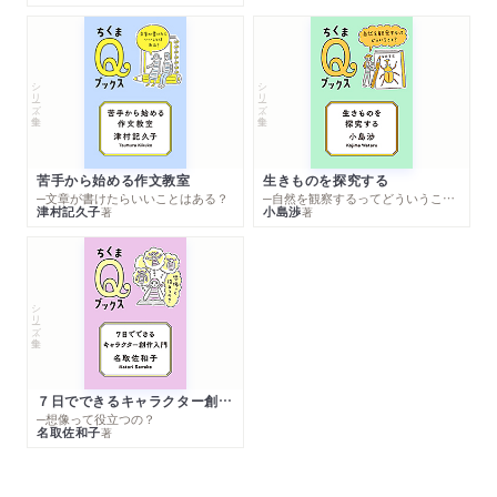
シリーズ・全集
シリーズ・全集
苦手から始める作文教室
生きものを探究する
─文章が書けたらいいことはある？
─自然を観察するってどういうこと？
津村記久子
小島渉
著
著
シリーズ・全集
７日でできるキャラクター創作入門
─想像って役立つの？
名取佐和子
著