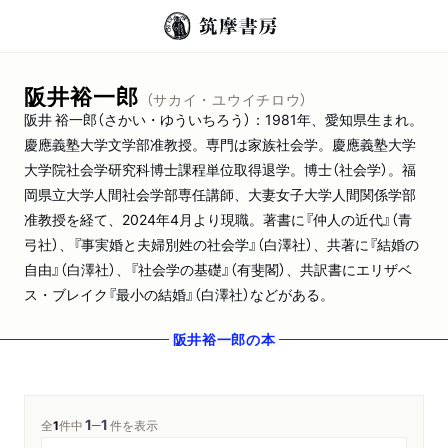
阪井裕一郎
（サカイ・ユウイチロウ）
阪井 裕一郎（さかい・ゆういちろう）：1981年、愛知県生まれ。
慶應義塾大学文学部准教授。専門は家族社会学。慶應義塾大学
大学院社会学研究科博士課程単位取得退学。博士（社会学）。福
岡県立大学人間社会学部専任講師、大妻女子大学人間関係学部
准教授を経て、2024年4月より現職。著書に『仲人の近代』（青
弓社）、『事実婚と夫婦別姓の社会学』（白澤社）、共著に『結婚の
自由』（白澤社）、『社会学の基礎』（有斐閣）、共訳書にエリザベ
ス・ブレイク『最小の結婚』（白澤社）などがある。
阪井裕一郎
の本
1
1
─
全
1
件中
件を表示