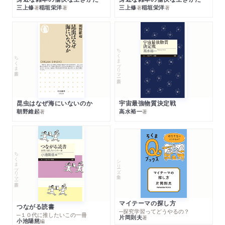
三上修
稲垣栄洋
三上修
稲垣栄洋
著
著
著
著
ちくまプリマー新書
ちくま新書
昆虫はなぜ海にいないのか
宇宙最強物質決定戦
朝野維起
高水裕一
著
著
ちくまプリマー新書
シリーズ・全集
マイテーマの探し方
つながる読書
─探究学習ってどうやるの？
─１０代に推したいこの一冊
片岡則夫
著
小池陽慈
編