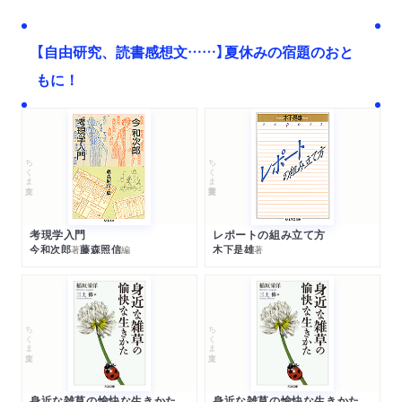
【自由研究、読書感想文……】夏休みの宿題のおと
もに！
ちくま文庫
ちくま学芸文庫
考現学入門
レポートの組み立て方
今和次郎
藤森照信
木下是雄
著
編
著
ちくま文庫
ちくま文庫
身近な雑草の愉快な生きかた
身近な雑草の愉快な生きかた