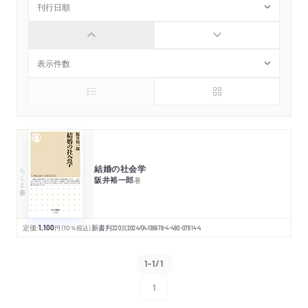
結婚の社会学
ちくま新書
阪井裕一郎
著
定価:
1,100
円
（10％税込）
新書判
320
頁
2024/04/08
978-4-480-07614-4
1-1/1
1
次へ