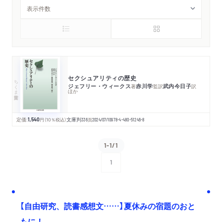
セクシュアリティの歴史
ちくま学芸文庫
ジェフリー・ウィークス
赤川学
武内今日子
著
監訳
訳
ほか
定価:
1,540
円
（10％税込）
文庫判
336
頁
2024/07/10
978-4-480-51246-8
1-1/1
1
次へ
【自由研究、読書感想文……】夏休みの宿題のおと
もに！