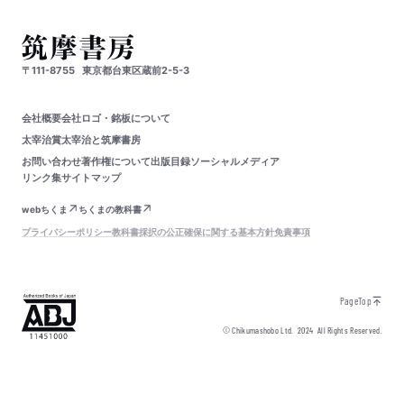
〒111-8755
東京都台東区蔵前2-5-3
会社概要
会社ロゴ・銘板について
太宰治賞
太宰治と筑摩書房
お問い合わせ
著作権について
出版目録
ソーシャルメディア
リンク集
サイトマップ
webちくま
ちくまの教科書
プライバシーポリシー
教科書採択の公正確保に関する基本方針
免責事項
PageTop
© Chikumashobo Ltd.
2024
All Rights Reserved.