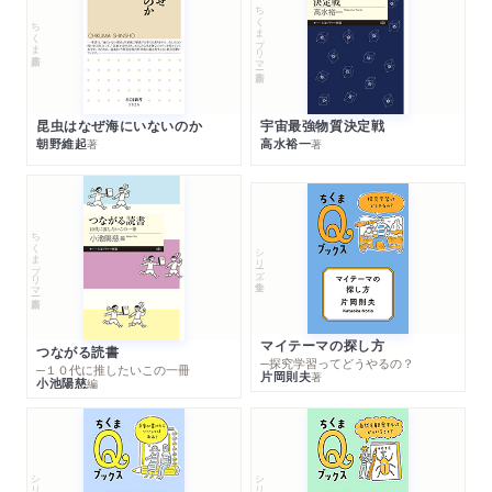
ちくまプリマー新書
ちくま新書
昆虫はなぜ海にいないのか
宇宙最強物質決定戦
朝野維起
高水裕一
著
著
ちくまプリマー新書
シリーズ・全集
マイテーマの探し方
つながる読書
─探究学習ってどうやるの？
─１０代に推したいこの一冊
片岡則夫
著
小池陽慈
編
シリーズ・全集
シリーズ・全集