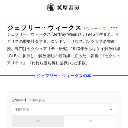
ジェフリー・ウィークス
（ウィークス，ジェフリー）
ジェフリー・ウィークス（Jeffrey Weeks）：1945年生まれ。イ
ギリスの歴史社会学者。ロンドン・サウスバンク大学名誉教
授。専門はセクシュアリティ研究。1970年からはゲイ解放戦線
（GLF）に参加し、解放運動の最前線に立った。著書に『セクシュ
アリティ』、『われら勝ち得し世界』など多数。
ジェフリー・ウィークス
の本
1
1
─
全
1
件中
件を表示