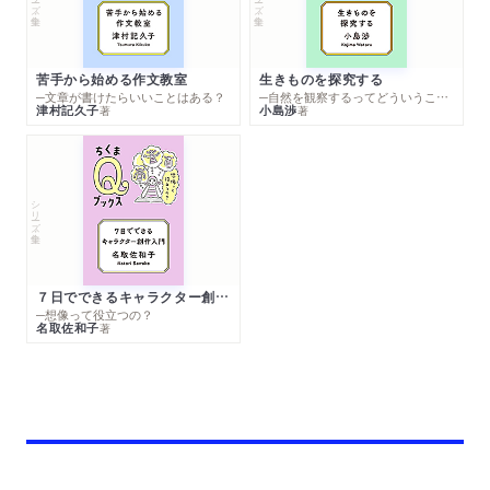
苦手から始める作文教室
生きものを探究する
─文章が書けたらいいことはある？
─自然を観察するってどういうこと？
津村記久子
小島渉
著
著
シリーズ・全集
７日でできるキャラクター創作入門
─想像って役立つの？
名取佐和子
著