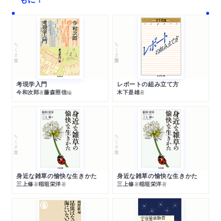
ちくま文庫
ちくま学芸文庫
考現学入門
レポートの組み立て方
今和次郎
藤森照信
木下是雄
著
編
著
ちくま文庫
ちくま文庫
身近な雑草の愉快な生きかた
身近な雑草の愉快な生きかた
三上修
稲垣栄洋
三上修
稲垣栄洋
著
著
著
著