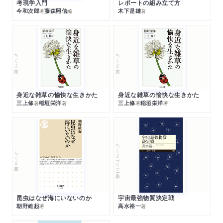
考現学入門
レポートの組み立て方
今和次郎
藤森照信
木下是雄
著
編
著
ちくま文庫
ちくま文庫
身近な雑草の愉快な生きかた
身近な雑草の愉快な生きかた
三上修
稲垣栄洋
三上修
稲垣栄洋
著
著
著
著
ちくまプリマー新書
ちくま新書
昆虫はなぜ海にいないのか
宇宙最強物質決定戦
朝野維起
高水裕一
著
著