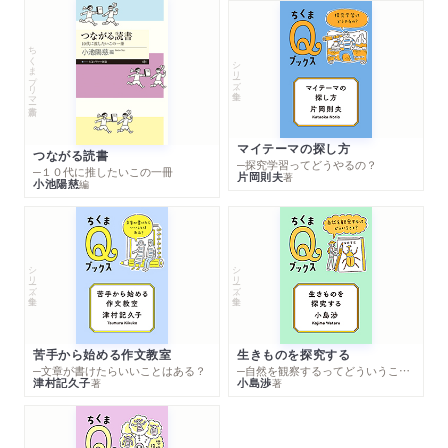
ちくまプリマー新書
シリーズ・全集
マイテーマの探し方
つながる読書
─探究学習ってどうやるの？
─１０代に推したいこの一冊
片岡則夫
著
小池陽慈
編
シリーズ・全集
シリーズ・全集
苦手から始める作文教室
生きものを探究する
─文章が書けたらいいことはある？
─自然を観察するってどういうこと？
津村記久子
小島渉
著
著