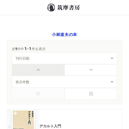
小林道夫
の本
1
1
─
全
1
件中
件を表示
デカルト入門
ちくま新書