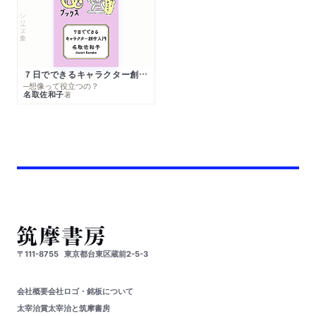
シリーズ・全集
７日でできるキャラクター創作入門
─想像って役立つの？
名取佐和子
著
〒111-8755
東京都台東区蔵前2-5-3
会社概要
会社ロゴ・銘板について
太宰治賞
太宰治と筑摩書房