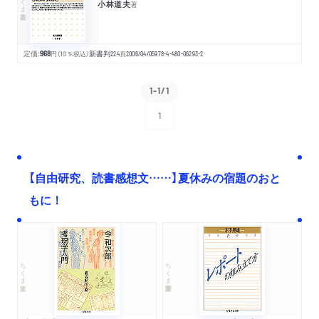
小林道夫
著
定価:
968
円
（10％税込）
新書判
224
頁
2006/04/05
978-4-480-06293-2
1-1/1
1
次へ
【自由研究、読書感想文……】夏休みの宿題のおと
もに！
ちくま文庫
ちくま学芸文庫