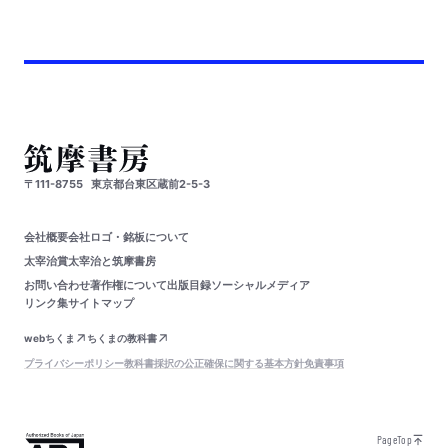
〒111-8755
東京都台東区蔵前2-5-3
会社概要
会社ロゴ・銘板について
太宰治賞
太宰治と筑摩書房
お問い合わせ
著作権について
出版目録
ソーシャルメディア
リンク集
サイトマップ
webちくま
ちくまの教科書
プライバシーポリシー
教科書採択の公正確保に関する基本方針
免責事項
PageTop