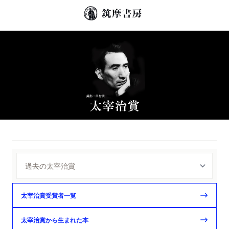
太宰治賞受賞者一覧
太宰治賞から生まれた本