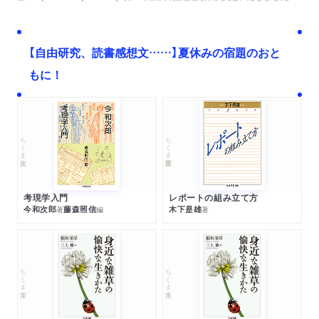
【自由研究、読書感想文……】夏休みの宿題のおと
もに！
ちくま文庫
ちくま学芸文庫
考現学入門
レポートの組み立て方
今和次郎
藤森照信
木下是雄
著
編
著
ちくま文庫
ちくま文庫