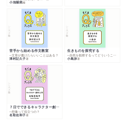
小池陽慈
編
シリーズ・全集
シリーズ・全集
苦手から始める作文教室
生きものを探究する
─文章が書けたらいいことはある？
─自然を観察するってどういうこと？
津村記久子
小島渉
著
著
シリーズ・全集
７日でできるキャラクター創作入門
─想像って役立つの？
名取佐和子
著