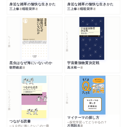
身近な雑草の愉快な生きかた
身近な雑草の愉快な生きかた
三上修
稲垣栄洋
三上修
稲垣栄洋
著
著
著
著
ちくまプリマー新書
ちくま新書
昆虫はなぜ海にいないのか
宇宙最強物質決定戦
朝野維起
高水裕一
著
著
ちくまプリマー新書
シリーズ・全集
マイテーマの探し方
つながる読書
─探究学習ってどうやるの？
片岡則夫
著
─１０代に推したいこの一冊