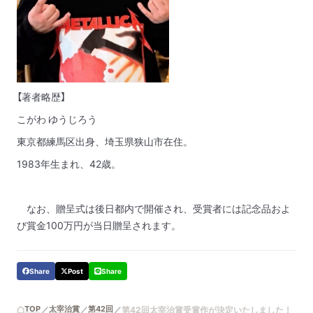
【著者略歴】
こがわ ゆうじろう
東京都練馬区出身、埼玉県狭山市在住。
1983年生まれ、42歳。
なお、贈呈式は後日都内で開催され、受賞者には記念品およ
び賞金100万円が当日贈呈されます。
Share
Post
Share
TOP
太宰治賞
第42回
第42回太宰治賞受賞作が決定いたしました！