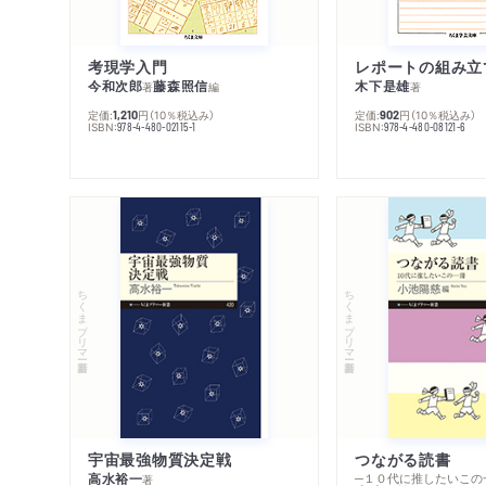
考現学入門
レポートの組み立
今和次郎
藤森照信
木下是雄
著
編
著
定価:
円
（10％税込み）
定価:
円
（10％税込み）
1,210
902
ISBN:
ISBN:
978-4-480-02115-1
978-4-480-08121-6
ちくまプリマー新書
ちくまプリマー新書
宇宙最強物質決定戦
つながる読書
高水裕一
─１０代に推したいこの
著