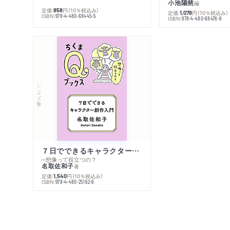
小池陽慈
編
定価:
円
（10％税込み）
858
定価:
円
（10％税込み）
1,078
ISBN:
978-4-480-68445-5
ISBN:
978-4-480-68476-9
シリーズ・全集
７日でできるキャラクター創作入門
─想像って役立つの？
名取佐和子
著
定価:
円
（10％税込み）
1,540
ISBN:
978-4-480-25162-6