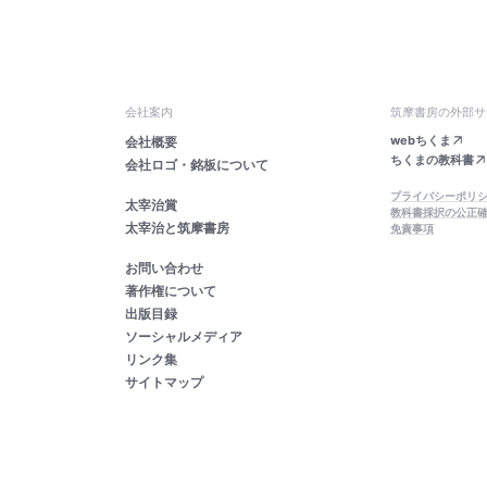
会社案内
筑摩書房の外部サ
webちくま
会社概要
ちくまの教科書
会社ロゴ・銘板について
プライバシーポリ
太宰治賞
教科書採択の公正
太宰治と筑摩書房
免責事項
お問い合わせ
著作権について
出版目録
ソーシャルメディア
リンク集
サイトマップ