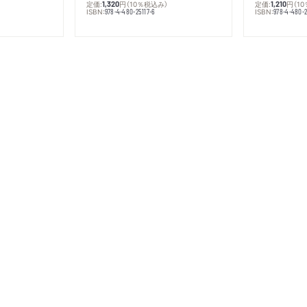
定価:
円
（10％税込み）
定価:
円
（1
1,320
1,210
ISBN:
ISBN:
978-4-480-25117-6
978-4-480-2