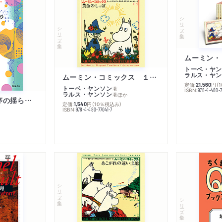
シリーズ・全集
シリーズ・全集
トーベ・ヤン
ラルス・ヤン
ムーミン・コミックス １ 黄金のしっぽ
定価:
円
（
21,560
トーベ・ヤンソン
著
ISBN:
978-4-480-
ラルス・ヤンソン
著
ほか
「リベラル国際秩序の揺らぎ」再考 年報政治学２０２６‐Ⅰ
定価:
円
（10％税込み）
1,540
ISBN:
978-4-480-77041-7
シリーズ・全集
シリーズ・全集