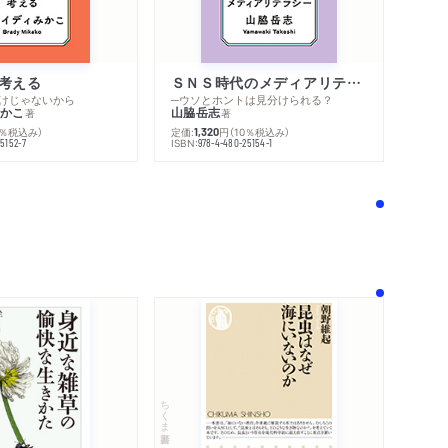
考える
ＳＮＳ時代のメディアリテラシー
けじゃないから
─ウソとホントは見分けられる？
かこ
山脇岳志
著
著
0％税込み）
定価:
円
（10％税込み）
1,320
ISBN:
5152-7
978-4-480-25154-1
！
内容紹介・目次
感想をおくる
ちくま新書