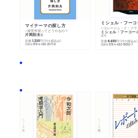
マイテーマの探し方
─探究学習ってどうやるの？
ミシェル・フーコー
片岡則夫
著
ほか
定価:
円
（10％税込み）
1,320
定価:
円
（10％税込み
6,930
ISBN:
978-4-480-25117-6
ISBN:
978-4-480-79050-7
ちくま文庫
ちくま学芸文庫