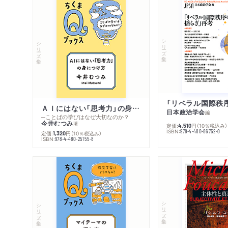
シリーズ・全集
シリーズ・全集
ＡＩにはない「思考力」の身につけ方
日本政治学会
編
─ことばの学びはなぜ大切なのか？
今井むつみ
著
定価:
円
（10％税込み）
4,510
ISBN:
978-4-480-86752-0
定価:
円
（10％税込み）
1,320
ISBN:
978-4-480-25155-8
シリーズ・全集
シリーズ・全集