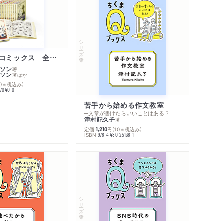
シリーズ・全集
ムーミン・コミックス 全１４巻セット
ソン
著
ソン
著
ほか
10％税込み）
77040-0
苦手から始める作文教室
─文章が書けたらいいことはある？
津村記久子
著
定価:
円
（10％税込み）
1,210
ISBN:
978-4-480-25138-1
シリーズ・全集