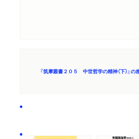
『筑摩叢書２０５ 中世哲学の精神（下）』の