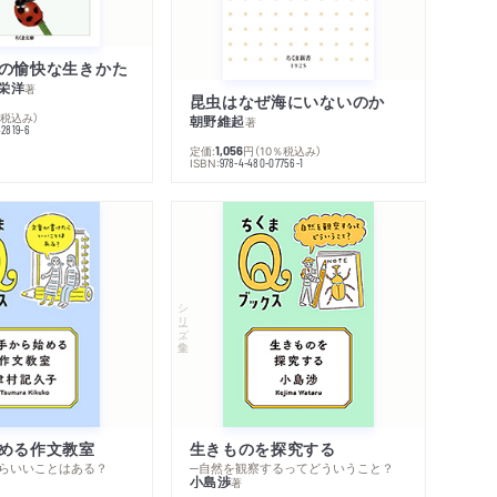
の愉快な生きかた
栄洋
著
昆虫はなぜ海にいないのか
％税込み）
朝野維起
著
42819-6
定価:
円
（10％税込み）
1,056
ISBN:
978-4-480-07756-1
シリーズ・全集
める作文教室
生きものを探究する
らいいことはある？
─自然を観察するってどういうこと？
小島渉
著