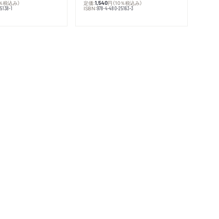
0％税込み）
定価:
円
（10％税込み）
1,540
ISBN:
5138-1
978-4-480-25163-3