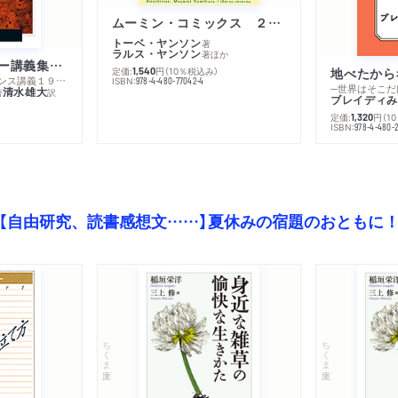
ムーミン・コミックス ２ あこがれの遠い土地
トーベ・ヤンソン
著
ラルス・ヤンソン
著
ほか
ミシェル・フーコー講義集成１０ 主体性と真理
定価:
円
（10％税込み）
地べたから
1,540
─コレージュ・ド・フランス講義１９８０－１９８１年度
ISBN:
978-4-480-77042-4
─世界はそこだ
清水雄大
著
訳
ブレイディみ
定価:
円
（1
1,320
）
ISBN:
978-4-480-2
【自由研究、読書感想文……】夏休みの宿題のおともに
ちくま文庫
ちくま文庫