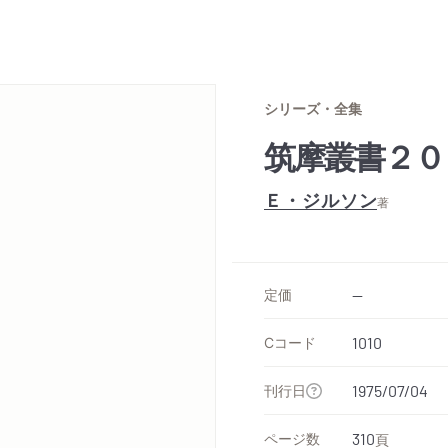
シリーズ・全集
筑摩叢書２０
Ｅ・ジルソン
著
定価
--
Cコード
1010
刊行日
1975/07/04
ページ数
310
頁