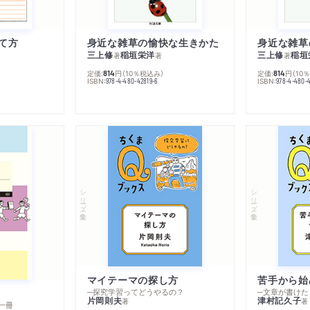
て方
身近な雑草の愉快な生きかた
身近な雑草
三上修
稲垣栄洋
三上修
稲垣
著
著
著
定価:
円
（10％税込み）
定価:
円
（10
814
814
ISBN:
ISBN:
978-4-480-42819-6
978-4-480-
シリーズ・全集
シリーズ・全集
マイテーマの探し方
苦手から始
─探究学習ってどうやるの？
─文章が書けた
片岡則夫
津村記久子
著
著
一冊