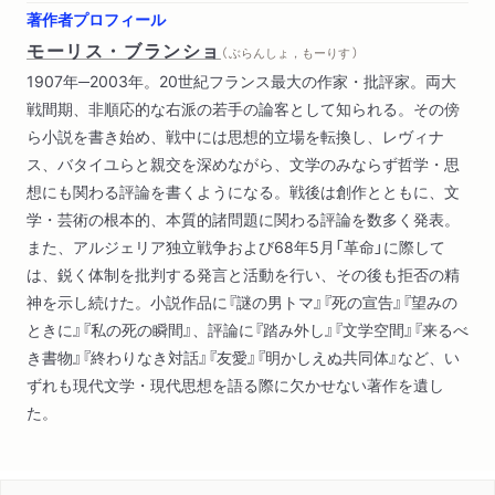
著作者プロフィール
モーリス・ブランショ
（ ぶらんしょ，もーりす ）
1907年─2003年。20世紀フランス最大の作家・批評家。両大
戦間期、非順応的な右派の若手の論客として知られる。その傍
ら小説を書き始め、戦中には思想的立場を転換し、レヴィナ
ス、バタイユらと親交を深めながら、文学のみならず哲学・思
想にも関わる評論を書くようになる。戦後は創作とともに、文
学・芸術の根本的、本質的諸問題に関わる評論を数多く発表。
また、アルジェリア独立戦争および68年5月「革命」に際して
は、鋭く体制を批判する発言と活動を行い、その後も拒否の精
神を示し続けた。小説作品に『謎の男トマ』『死の宣告』『望みの
ときに』『私の死の瞬間』、評論に『踏み外し』『文学空間』『来るべ
き書物』『終わりなき対話』『友愛』『明かしえぬ共同体』など、い
ずれも現代文学・現代思想を語る際に欠かせない著作を遺し
た。