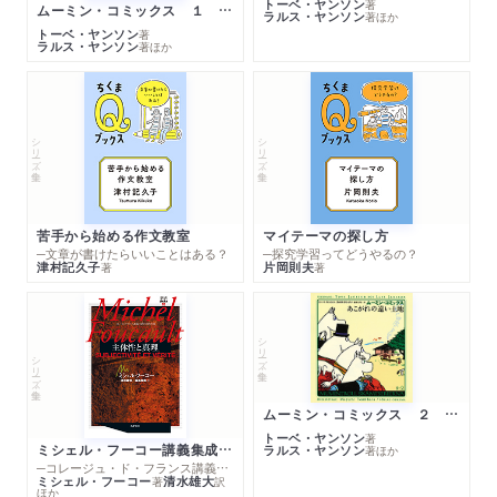
トーベ・ヤンソン
著
ムーミン・コミックス １ 黄金のしっぽ
ラルス・ヤンソン
著
ほか
トーベ・ヤンソン
著
ラルス・ヤンソン
著
ほか
シリーズ・全集
シリーズ・全集
苦手から始める作文教室
マイテーマの探し方
─文章が書けたらいいことはある？
─探究学習ってどうやるの？
津村記久子
片岡則夫
著
著
シリーズ・全集
シリーズ・全集
ムーミン・コミックス ２ あこがれの遠い土地
トーベ・ヤンソン
著
ミシェル・フーコー講義集成１０ 主体性と真理
ラルス・ヤンソン
著
ほか
─コレージュ・ド・フランス講義１９８０－１９８１年度
ミシェル・フーコー
清水雄大
著
訳
ほか