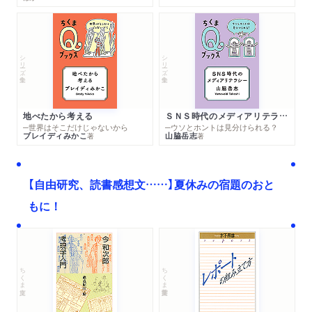
シリーズ・全集
シリーズ・全集
地べたから考える
ＳＮＳ時代のメディアリテラシー
─世界はそこだけじゃないから
─ウソとホントは見分けられる？
ブレイディみかこ
山脇岳志
著
著
【自由研究、読書感想文……】夏休みの宿題のおと
もに！
ちくま文庫
ちくま学芸文庫