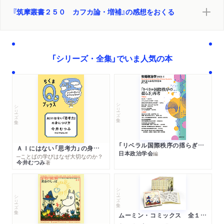
『筑摩叢書２５０ カフカ論・増補』の感想をおくる
「シリーズ・全集」でいま人気の本
シリーズ・全集
シリーズ・全集
「リベラル国際秩序の揺らぎ」再考 年報政治学２０２６‐Ⅰ
ＡＩにはない「思考力」の身につけ方
日本政治学会
編
─ことばの学びはなぜ大切なのか？
今井むつみ
著
シリーズ・全集
シリーズ・全集
ムーミン・コミックス 全１４巻セット