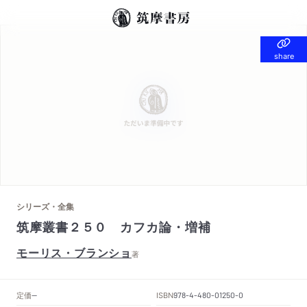
share
share
シリーズ・全集
筑摩叢書２５０ カフカ論・増補
モーリス・ブランショ
著
定価
ISBN
--
978-4-480-01250-0