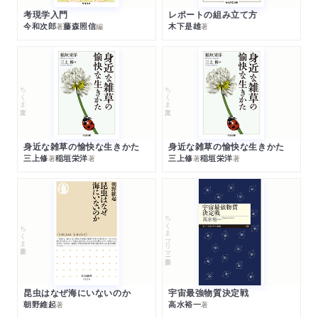
考現学入門
レポートの組み立て方
今和次郎
藤森照信
木下是雄
著
編
著
ちくま文庫
ちくま文庫
身近な雑草の愉快な生きかた
身近な雑草の愉快な生きかた
三上修
稲垣栄洋
三上修
稲垣栄洋
著
著
著
著
ちくまプリマー新書
ちくま新書
昆虫はなぜ海にいないのか
宇宙最強物質決定戦
朝野維起
高水裕一
著
著