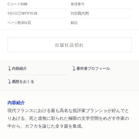
Cコード
整理番号
1098
四六判
刊行日
判型
1977/11/29
頁
ページ数
解説
304
出版社品切れ
内容紹介
著作者プロフィール
感想をおくる
内容紹介
現代フランスにおける最も高名な批評家ブランショが好んでと
りあげる、死と虚無に彩られた極限の文学空間をめざす作家の
中から、カフカを論じた全９篇を集成。