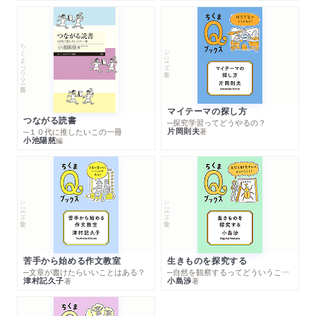
ちくまプリマー新書
シリーズ・全集
マイテーマの探し方
つながる読書
─探究学習ってどうやるの？
片岡則夫
著
─１０代に推したいこの一冊
小池陽慈
編
シリーズ・全集
シリーズ・全集
苦手から始める作文教室
生きものを探究する
─文章が書けたらいいことはある？
─自然を観察するってどういうこと？
津村記久子
小島渉
著
著