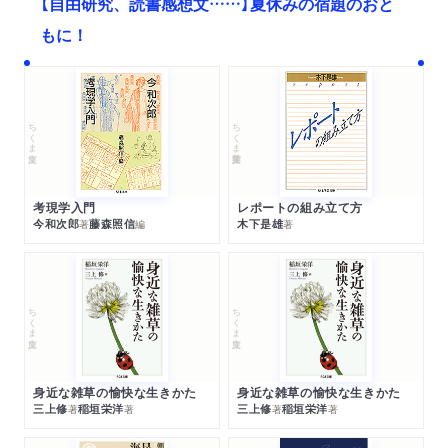
【自由研究、読書感想文……】夏休みの宿題のおと
もに！
ちくま文庫
ちくま学芸文庫
考現学入門
レポートの組み立て方
今和次郎
藤森照信
木下是雄
著
編
著
ちくま文庫
ちくま文庫
身近な雑草の愉快な生きかた
身近な雑草の愉快な生きかた
三上修
稲垣栄洋
三上修
稲垣栄洋
著
著
著
著