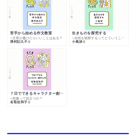
シリーズ・全集
シリーズ・全集
苦手から始める作文教室
生きものを探究する
─文章が書けたらいいことはある？
─自然を観察するってどういうこと？
津村記久子
小島渉
著
著
シリーズ・全集
７日でできるキャラクター創作入門
─想像って役立つの？
名取佐和子
著