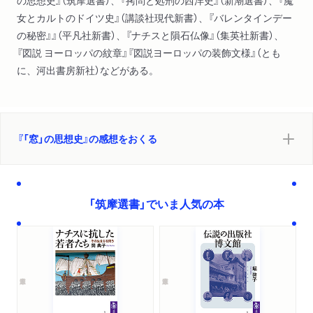
の思想史』（筑摩選書）、『拷問と処刑の西洋史』（新潮選書）、『魔
女とカルトのドイツ史』（講談社現代新書）、『バレンタインデー
の秘密』』（平凡社新書）、『ナチスと隕石仏像』（集英社新書）、
『図説 ヨーロッパの紋章』『図説ヨーロッパの装飾文様』（とも
に、河出書房新社）などがある。
『「窓」の思想史』の感想をおくる
「筑摩選書」でいま人気の本