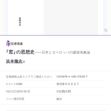
筑摩選書
「窓」の思想史
——日本とヨーロッパの建築表象論
浜本隆志
著
定価
価格は各ストアでご確認ください
ISBN
978-4-480-01529-7
Cコード
整理番号
0395
００２７
四六判
刊行日
判型
2011/10/12
頁
ページ数
解説
272