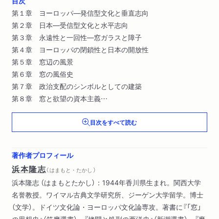
目次
第１章 ヨーロッパ―発信型文化と垂直志向
第２章 日本―受信型文化と水平志向
第３章 永遠性と一回性―窓ガラスと障子
第４章 ヨーロッパの閉鎖性と日本の開放性
第５章 窓辺の風景
第６章 窓の風俗史
第７章 政治支配のシンボルとしての建築
第８章 窓と欲望の資本主義
第９章 垂直志向から水平志向へ
目次をすべて読む
第１０章 窓のメタモルフォーゼ
著作者プロフィール
浜本隆志
（ はまもと・たかし ）
浜本隆志 （はまもとたかし）：1944年香川県生まれ。関西大学
名誉教授。ワイマル古典文学研究所、ジーゲン大学留学。博士
（文学）。ドイツ文化論・ヨーロッパ文化論専攻。著書に『「窓」