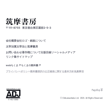
〒111-8755
東京都台東区蔵前2-5-3
会社概要
会社ロゴ・銘板について
太宰治賞
太宰治と筑摩書房
お問い合わせ
著作権について
出版目録
ソーシャルメディア
リンク集
サイトマップ
webちくま
ちくまの教科書
プライバシーポリシー
教科書採択の公正確保に関する基本方針
免責事項
PageTop
© Chikumashobo Ltd.
2024
All Rights Reserved.