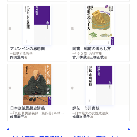
アガンベンの思想圏
聞書 戦前の暮らし方
─越境する哲学
─「９０歳」の証言集
岡田温司
古川柳蔵
三橋正枝
著
編
編
日本政治思想史講義
評伝 市川房枝
─『丸山眞男講義録 第四冊』を精読する
─日本最大の女性政治家
飯田泰三
進藤久美子
著
著