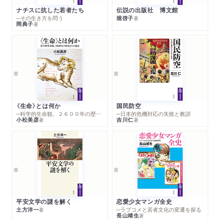
ナチスに抗した若者たち
伝説の出版社 博文館
─その生き方を問う
堀啓子
著
岡典子
著
〈生命〉とは何か
国民防空
─科学的生命観、２６００年の歴史とその超克
─日本的危機対応の失敗と教訓
小松美彦
吉川仁
著
著
平安文学の謎を解く
恋愛少女マンガ全史
土方洋一
─ラブコメと若者文化の変遷を探る
著
長山靖生
著