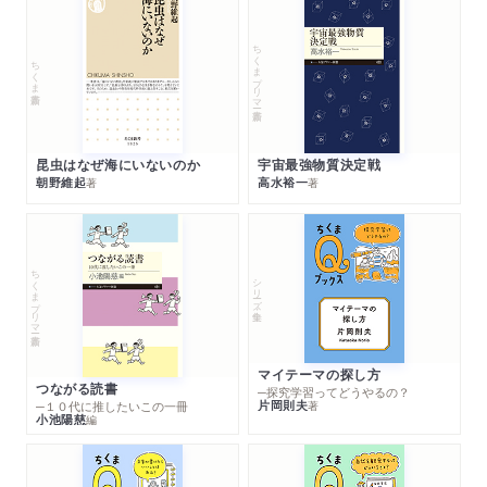
ちくまプリマー新書
ちくま新書
昆虫はなぜ海にいないのか
宇宙最強物質決定戦
朝野維起
高水裕一
著
著
ちくまプリマー新書
シリーズ・全集
マイテーマの探し方
つながる読書
─探究学習ってどうやるの？
片岡則夫
著
─１０代に推したいこの一冊
小池陽慈
編